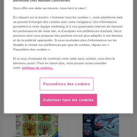
Bienvenue chez Manutan Collectivités
Vous offrir une visite sur-mesure, nous tient à cœur !
Puzzle Up! 5 ans les
Puzzle Up! 6 ans histoire
En cliquant sur le bouton « Autoriser tous les cookies », notre plateforme web
animaux marins
va pouvoir échanger des cookies avec votre navigateur. Ces informations
permettent à notre équipe marketing et à nos partenaires internet de mesurer
les performances de notre site, et d'analyser vos préférences d'achats. Nous
20,90 €
20,90 €
pouvons ainsi vous proposer des produits encore plus adaptés à vos besoins
et de la publicité appropriée. Si vous souhaitez plus d'informations sur les
25,08 €
TTC
25,08 €
TTC
finalités et choisir vos préférences par type de cookies, cliquez sur «
Paramètres des cookies ».
Et si vous choisissez de continuer votre visite sans cookies, vous êtes le
bienvenu aussi ! Pour en savoir plus, vous pouvez aussi consulter
notre
politique de cookies.
AJOUTER
AJOUTER
VOIR
VOIR
AUX
AUX
Paramètres des cookies
FAVORIS
FAVORIS
Autoriser tous les cookies