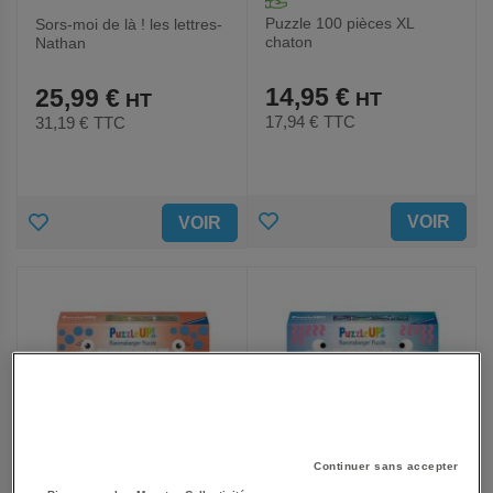
Puzzle 100 pièces XL
Sors-moi de là ! les lettres-
chaton
Nathan
14,95 €
25,99 €
17,94 €
TTC
31,19 €
TTC
AJOUTER
AJOUTER
VOIR
VOIR
AUX
AUX
FAVORIS
FAVORIS
Continuer sans accepter