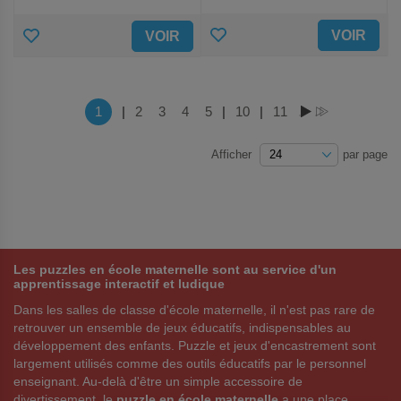
AJOUTER
AJOUTER
VOIR
VOIR
AUX
AUX
FAVORIS
FAVORIS
Page
Vous lisez actuellement la page
1
|
Page
2
Page
3
Page
4
Page
5
|
Page
10
|
Page
11
PAGE
PAGE
Afficher
par page
Les puzzles en école maternelle sont au service d'un
apprentissage interactif et ludique
Dans les salles de classe d'école maternelle, il n'est pas rare de
retrouver un ensemble de jeux éducatifs, indispensables au
développement des enfants. Puzzle et jeux d'encastrement sont
largement utilisés comme des outils éducatifs par le personnel
enseignant. Au-delà d'être un simple accessoire de
divertissement, le
puzzle en école maternelle
a une place