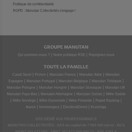
Politique de confidentialité
RGPD : Manutan Collectivités s'engage !
GROUPE MANUTAN
|
|
Qui sommes-nous ?
Notre politique RSE
Rejoignez-nous
TOUTE LA FAMILLE
|
|
|
|
Casal Sport
Pichon
Manutan France
Manutan Italie
Manutan
|
|
|
|
Espagne
Manutan Portugal
Manutan Belgique
Manutan Tchéquie
|
|
|
Manutan Pologne
Manutan Hongrie
Manutan Slovaquie
Manutan UK
|
|
|
Manutan Pays-Bas
Manutan Allemagne
Manutan Suisse
Witre Suède
|
|
|
|
|
Witre Norvège
Witre Danemark
Witre Finlande
Rapid Racking
|
|
|
Ikaros
Ironmongery
ElectricalDirect
Kruizinga
SITE DÉDIÉ AUX PROFESSIONNELS
MANUTAN COLLECTIVITÉS - SAS au capital de 7 560 000 euros - RCS
NIORT
402 673 560
- SIRET
402 673 560 000 23
- APE 4791 A