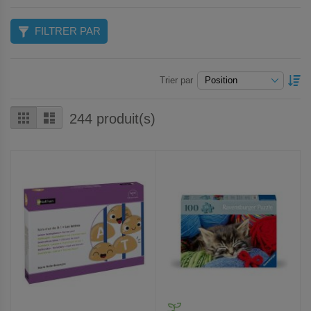
FILTRER PAR
P
Trier par
O
D
Grille
Liste
244
produit(s)