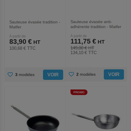
Sauteuse évasée anti-
Sauteuse évasée tradition -
adhérente tradition - Matfer
Matfer
À partir de
À partir de
111,75 €
83,90 €
149,00 €
100,68 €
TTC
134,10 €
TTC
AJOUTER
AJOUTER
VOIR
2
modèles
VOIR
3
modèles
AUX
AUX
PROMO
FAVORIS
FAVORIS