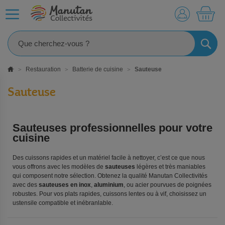
MO
RECHE
Restauration
Batterie de cuisine
Sauteuse
Sauteuse
Sauteuses professionnelles pour votre
cuisine
Des cuissons rapides et un matériel facile à nettoyer, c’est ce que nous
vous offrons avec les modèles de
sauteuses
légères et très maniables
qui composent notre sélection. Obtenez la qualité Manutan Collectivités
avec des
sauteuses en inox
,
aluminium
, ou acier pourvues de poignées
robustes. Pour vos plats rapides, cuissons lentes ou à vif, choisissez un
ustensile compatible et inébranlable.