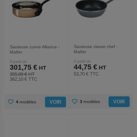
Sauteuse classe chef -
Sauteuse cuivre Alliance -
Matfer
Matfer
À partir de
À partir de
44,75 €
301,75 €
53,70 €
TTC
355,00 €
362,10 €
TTC
AJOUTER
AJOUTER
VOIR
3
modèles
VOIR
4
modèles
AUX
AUX
FAVORIS
FAVORIS