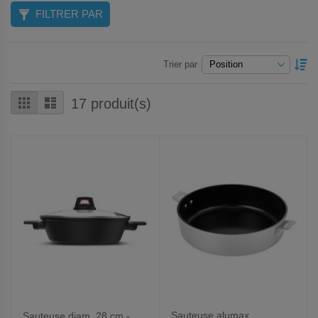
FILTRER PAR
P
Trier par
O
D
Grille
Liste
17
produit(s)
Sauteuse alumax
Sauteuse diam. 28 cm -