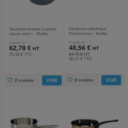
Sauteuse cylindrique
Sauteuse évasée à queue
Performance - Matfer
classe chef + - Matfer
À partir de
À partir de
48,56 €
62,78 €
64,75 €
75,34 €
TTC
58,27 €
TTC
AJOUTER
AJOUTER
VOIR
3
modèles
VOIR
2
modèles
AUX
AUX
FAVORIS
FAVORIS