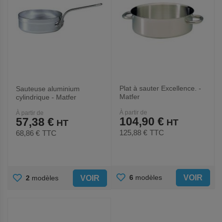
Plat à sauter Excellence. -
Sauteuse aluminium
Matfer
cylindrique - Matfer
À partir de
À partir de
104,90 €
57,38 €
125,88 €
TTC
68,86 €
TTC
AJOUTER
AJOUTER
VOIR
6
modèles
VOIR
2
modèles
AUX
AUX
FAVORIS
FAVORIS