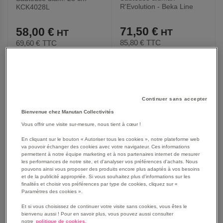
R'Evolution - Beka Line
KCK4028L
71,50 €
58,00 €
85,80 €
TTC
69,60 €
TTC
AJOUTER
AJOUTER
VOIR
VOIR
Continuer sans accepter
AUX
AUX
Bienvenue chez Manutan Collectivités
FAVORIS
FAVORIS
Vous offrir une visite sur-mesure, nous tient à cœur !
En cliquant sur le bouton « Autoriser tous les cookies », notre plateforme web
va pouvoir échanger des cookies avec votre navigateur. Ces informations
permettent à notre équipe marketing et à nos partenaires internet de mesurer
les performances de notre site, et d'analyser vos préférences d'achats. Nous
pouvons ainsi vous proposer des produits encore plus adaptés à vos besoins
et de la publicité appropriée. Si vous souhaitez plus d'informations sur les
finalités et choisir vos préférences par type de cookies, cliquez sur «
Paramètres des cookies ».
Et si vous choisissez de continuer votre visite sans cookies, vous êtes le
bienvenu aussi ! Pour en savoir plus, vous pouvez aussi consulter
notre
politique de cookies.