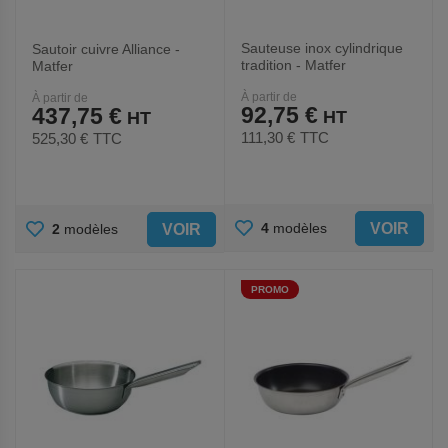
Sauteuse inox cylindrique
Sautoir cuivre Alliance -
tradition - Matfer
Matfer
À partir de
À partir de
92,75 €
437,75 €
111,30 €
TTC
525,30 €
TTC
AJOUTER
AJOUTER
VOIR
4
modèles
VOIR
2
modèles
AUX
AUX
PROMO
FAVORIS
FAVORIS