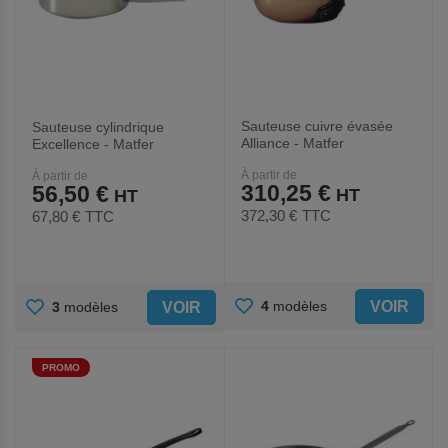
Sauteuse cuivre évasée
Sauteuse cylindrique
Alliance - Matfer
Excellence - Matfer
À partir de
À partir de
310,25 €
56,50 €
372,30 €
TTC
67,80 €
TTC
AJOUTER
AJOUTER
VOIR
4
modèles
VOIR
3
modèles
AUX
AUX
PROMO
FAVORIS
FAVORIS