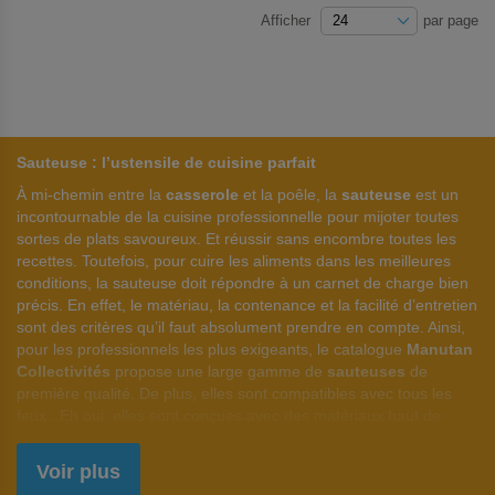
Afficher
par page
Sauteuse : l’ustensile de cuisine parfait
À mi-chemin entre la
casserole
et la poêle, la
sauteuse
est un
incontournable de la cuisine professionnelle pour mijoter toutes
sortes de plats savoureux. Et réussir sans encombre toutes les
recettes. Toutefois, pour cuire les aliments dans les meilleures
conditions, la sauteuse doit répondre à un carnet de charge bien
précis. En effet, le matériau, la contenance et la facilité d’entretien
sont des critères qu’il faut absolument prendre en compte. Ainsi,
pour les professionnels les plus exigeants, le catalogue
Manutan
Collectivités
propose une large gamme de
sauteuses
de
première qualité. De plus, elles sont compatibles avec tous les
feux,. Eh oui, elles sont conçues avec des matériaux haut de
gamme comme l’inox, l’aluminium ou encore l’
acier
professionnel
. D’ailleurs, grâce à la robustesse de ces
Voir plus
matériaux, nos sauteuses sont très faciles d’entretien et peuvent