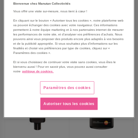
avec fonction de mémoire
portable - Chauvin Arnoux
Bienvenue chez Manutan Collectivités
évoluée
Vous offrir une visite sur-mesure, nous tient à cœur !
À partir de
309,00 €
590,00 €
En cliquant sur le bouton « Autoriser tous les cookies », notre plateforme web
370,80 €
TTC
708,00 €
TTC
va pouvoir échanger des cookies avec votre navigateur. Ces informations
permettent à notre équipe marketing et à nos partenaires internet de mesurer
les performances de notre site, et d'analyser vos préférences d'achats. Nous
pouvons ainsi vous proposer des produits encore plus adaptés à vos besoins
et de la publicité appropriée. Si vous souhaitez plus d'informations sur les
finalités et choisir vos préférences par type de cookies, cliquez sur «
AJOUTER
AJOUTER
VOIR
Paramètres des cookies ».
VOIR
2
modèles
Et si vous choisissez de continuer votre visite sans cookies, vous êtes le
AUX
AUX
bienvenu aussi ! Pour en savoir plus, vous pouvez aussi consulter
notre
politique de cookies.
FAVORIS
FAVORIS
Paramètres des cookies
Autoriser tous les cookies