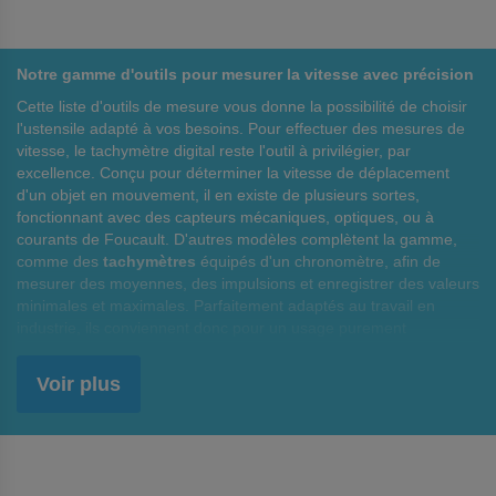
Notre gamme d'outils pour mesurer la vitesse avec précision
Cette liste d'outils de mesure vous donne la possibilité de choisir
l'ustensile adapté à vos besoins. Pour effectuer des mesures de
vitesse, le tachymètre digital reste l'outil à privilégier, par
excellence. Conçu pour déterminer la vitesse de déplacement
d'un objet en mouvement, il en existe de plusieurs sortes,
fonctionnant avec des capteurs mécaniques, optiques, ou à
courants de Foucault. D'autres modèles complètent la gamme,
comme des
tachymètres
équipés d'un chronomètre, afin de
mesurer des moyennes, des impulsions et enregistrer des valeurs
minimales et maximales. Parfaitement adaptés au travail en
industrie, ils conviennent donc pour un usage purement
professionnel. En effet, tous les tachymètres commercialisés ont
subi des tests très poussés pour juger de leur fiabilité en toutes
Voir plus
circonstances.
Une qualité irréprochable pour effectuer des mesures très
précises
Les tachymètres de cette liste ont tous été testés et sont certifiés