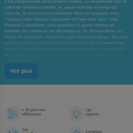
Il est indispensable dans certains métiers, ou simplement dans le
cadre de certaines activités, de savoir maîtriser le temps qui
s’écoule. Si vous vous reconnaissez dans ces quelques mots,
c’est que cette rubrique d’appareils est faite pour vous. Chez
Manutan Collectivités, vous trouverez un grand nombre de
modèles de compteurs, de décompteurs, de chronomètres, ou
même de minuteurs, offrant une juste mesure du temps. Des plus
simples au plus sophistiqués, tous nos appareils de
mesure du
temps
correspondent aux besoins et aux attentes de nos clients
et utilisateurs, tant du point de vue des fonctionnalités qui sont
proposées que des performances de nos produits.
Voir plus
Fiabilité et précision sont au rendez-vous pour votre mesure
du temps
Manutan Collectivités accorde une grande attention à la fiabilité
des appareils qu’elle recommande à ses clients, professionnels
ou simples passionnés. C’est la raison pour laquelle les
outils de
mesure du temps
que nous vous suggérons ont tous pour
caractéristique un très haut degré de précision et une fiabilité à
+ de 300 000
130
références
experts
toute épreuve. A noter que l’ensemble des appareils de notre
gamme de mesure du temps disposent d’interfaces,
généralement à écran LCD de grande qualité, afin d’offrir une
140
Livraison
lecture lisible et très fiable de l’écoulement du temps qui a été