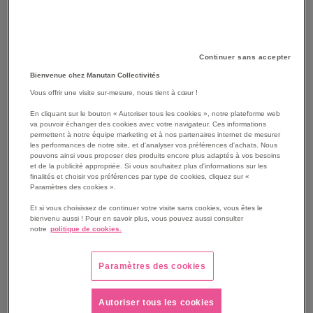
Continuer sans accepter
P
Bienvenue chez Manutan Collectivités
Trier par
O
Vous offrir une visite sur-mesure, nous tient à cœur !
D
Grille
Liste
1
produit(s)
En cliquant sur le bouton « Autoriser tous les cookies », notre plateforme web
va pouvoir échanger des cookies avec votre navigateur. Ces informations
permettent à notre équipe marketing et à nos partenaires internet de mesurer
les performances de notre site, et d'analyser vos préférences d'achats. Nous
pouvons ainsi vous proposer des produits encore plus adaptés à vos besoins
et de la publicité appropriée. Si vous souhaitez plus d'informations sur les
finalités et choisir vos préférences par type de cookies, cliquez sur «
Paramètres des cookies ».
Et si vous choisissez de continuer votre visite sans cookies, vous êtes le
bienvenu aussi ! Pour en savoir plus, vous pouvez aussi consulter
notre
politique de cookies.
Paramètres des cookies
Autoriser tous les cookies