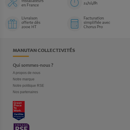
installateurs
24h/48h
constaté. De nombreuses fonctionnalités comme un compte à
en France
rebours, l’affichage de l’heure, minute, seconde et semaine ou
encore le calendrier peuvent être proposés sur différents modèles
Livraison
Facturation
de compteurs et décompteurs.
offerte dès
simplifiée avec
200€ HT
Chorus Pro
MANUTAN COLLECTIVITÉS
Qui sommes-nous ?
A propos de nous
Notre marque
Notre politique RSE
Nos partenaires