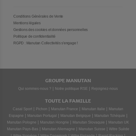
Conditions Générales de Vente
Mentions légales
Gestions des cookies et données personnelles
Politique de confidentialité
RGPD : Manutan Collectivités s'engage !
GROUPE MANUTAN
|
|
Qui sommes-nous ?
Notre politique RSE
Rejoignez-nous
TOUTE LA FAMILLE
|
|
|
|
Casal Sport
Pichon
Manutan France
Manutan Italie
Manutan
|
|
|
|
Espagne
Manutan Portugal
Manutan Belgique
Manutan Tchéquie
|
|
|
Manutan Pologne
Manutan Hongrie
Manutan Slovaquie
Manutan UK
|
|
|
Manutan Pays-Bas
Manutan Allemagne
Manutan Suisse
Witre Suède
|
|
|
|
|
Witre Norvège
Witre Danemark
Witre Finlande
Rapid Racking