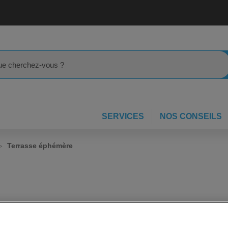
rcher
SERVICES
NOS CONSEILS
Terrasse éphémère
c une terrasse éphémère