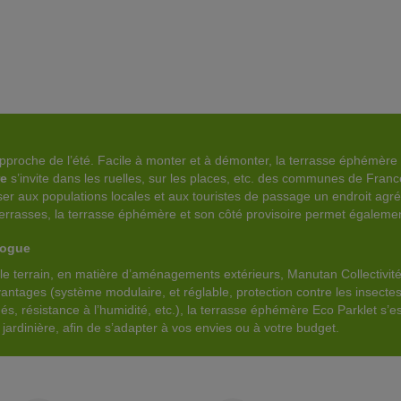
à l’approche de l’été. Facile à monter et à démonter, la terrasse éphém
re
s’invite dans les ruelles, sur les places, etc. des communes de Fran
poser aux populations locales et aux touristes de passage un endroit agr
s terrasses, la terrasse éphémère et son côté provisoire permet égale
logue
r le terrain, en matière d’aménagements extérieurs, Manutan Collectiv
ntages (système modulaire, et réglable, protection contre les insectes e
résistance à l’humidité, etc.), la terrasse éphémère Eco Parklet s
ardinière, afin de s’adapter à vos envies ou à votre budget.