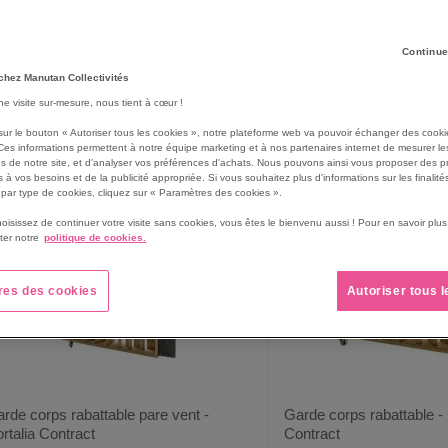
s conditions météorologiques estivales, de nombreuses terrasses ép
tenue d’un événement festif en extérieur, la
terrasse éphémère
s’in
Continue
chez Manutan Collectivités
11
produit(s)
rille
Liste
une visite sur-mesure, nous tient à cœur !
sur le bouton « Autoriser tous les cookies », notre plateforme web va pouvoir échanger des cooki
Ces informations permettent à notre équipe marketing et à nos partenaires internet de mesurer le
s de notre site, et d'analyser vos préférences d'achats. Nous pouvons ainsi vous proposer des p
 à vos besoins et de la publicité appropriée. Si vous souhaitez plus d'informations sur les finalités
par type de cookies, cliquez sur « Paramètres des cookies ».
hoisissez de continuer votre visite sans cookies, vous êtes le bienvenu aussi ! Pour en savoir pl
ter notre
politique de cookies.
res des cookies
Autoriser tous 
rde corps rabattable pare vent -
Garde corps rabattable - 
rtalia Contract
Contract