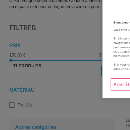
C’est presque devenu un rituel. Chaque année à l’apparition de
un espace extérieur de façon provisoire ou pour accompagner la 
Bienvenue 
FILTRER
G
Vous offrir 
En cliquant 
navigateur. 
PRIX
performance
plus adaptés
150,00 €
670,00 €
préférences 
Et si vous c
11 PRODUITS
aussi consul
OK
Paramèt
MATÉRIAU
Pin
10
Ga
Ho
Autres catégories