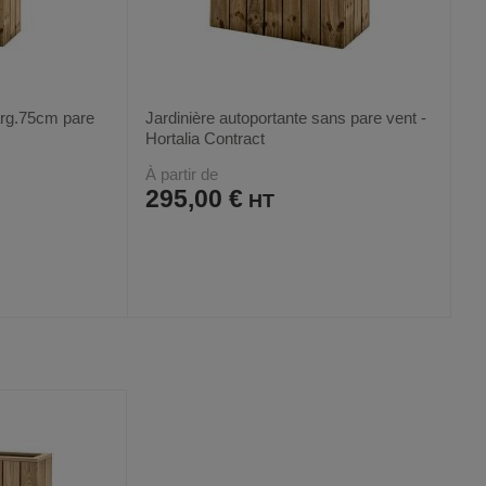
larg.75cm pare
Jardinière autoportante sans pare vent -
Hortalia Contract
À partir de
295,00 €
AJOUTER
COMPARER
VOIR
VOIR
4
AUX
CE
FAVORIS
PRODUIT