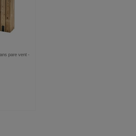
sans pare vent -
VOIR