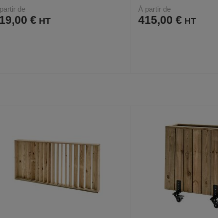
partir de
À partir de
19,00 €
415,00 €
AJOUTER
COMPARER
AJOUTER
COMPARER
VOIR
4
4
AUX
CE
AUX
CE
FAVORIS
PRODUIT
FAVORIS
PRODUIT