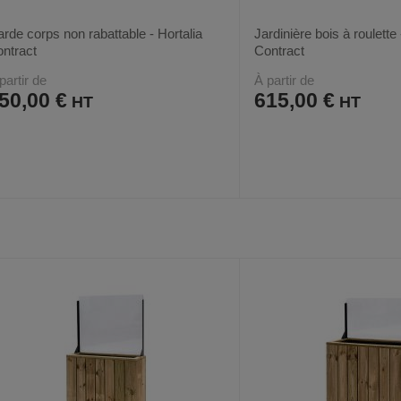
rde corps non rabattable - Hortalia
Jardinière bois à roulette 
ntract
Contract
partir de
À partir de
50,00 €
615,00 €
AJOUTER
COMPARER
AJOUTER
COMPARER
VOIR
4
2
AUX
CE
AUX
CE
FAVORIS
PRODUIT
FAVORIS
PRODUIT