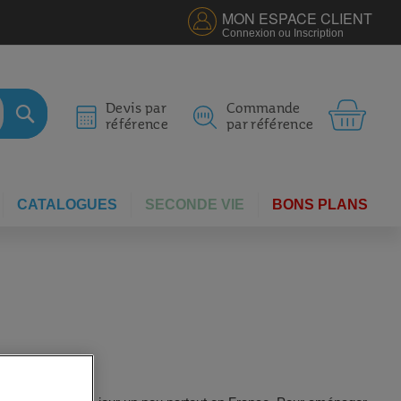
MON ESPACE CLIENT
Connexion ou Inscription
MON 
Devis par
Commande
référence
par référence
RECHERCHER
CATALOGUES
SECONDE VIE
BONS PLANS