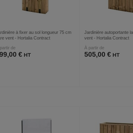
rdinière à fixer au sol longueur 75 cm
Jardinière autoportante 
re vent - Hortalia Contract
vent - Hortalia Contract
partir de
À partir de
99,00 €
505,00 €
AJOUTER
COMPARER
AJOUTER
COMPARER
VOIR
2
4
AUX
CE
AUX
CE
FAVORIS
PRODUIT
FAVORIS
PRODUIT