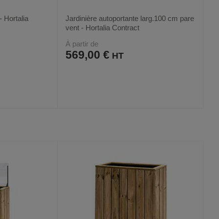
- Hortalia
Jardinière autoportante larg.100 cm pare
vent - Hortalia Contract
À partir de
569,00 €
AJOUTER
COMPARER
VOIR
VOIR
4
AUX
CE
FAVORIS
PRODUIT