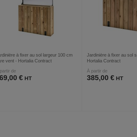
rdinière à fixer au sol largeur 100 cm
Jardinière à fixer au sol 
re vent - Hortalia Contract
Hortalia Contract
partir de
À partir de
69,00 €
385,00 €
AJOUTER
COMPARER
AJOUTER
COMPARER
VOIR
2
2
AUX
CE
AUX
CE
FAVORIS
PRODUIT
FAVORIS
PRODUIT