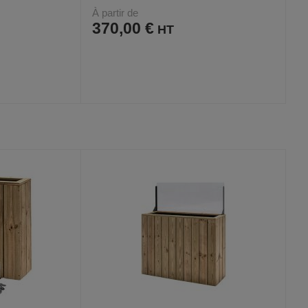
À partir de
370,00 €
AJOUTER
COMPARER
VOIR
VOIR
8
AUX
CE
FAVORIS
PRODUIT