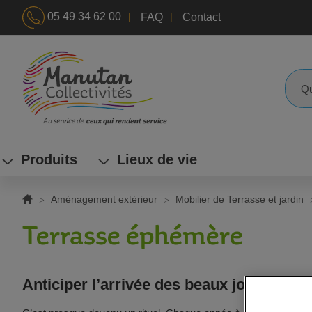
|
|
05 49 34 62 00
FAQ
Contact
ALLEZ
AU
CONTENU
Reche
Produits
Lieux de vie
Aménagement extérieur
Mobilier de Terrasse et jardin
Terrasse éphémère
Anticiper l’arrivée des beaux jours ave