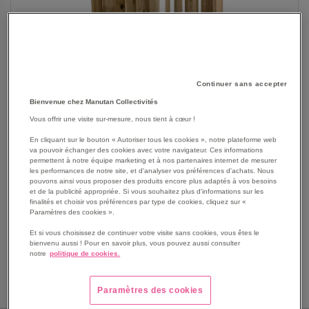
Continuer sans accepter
Bienvenue chez Manutan Collectivités
Vous offrir une visite sur-mesure, nous tient à cœur !
En cliquant sur le bouton « Autoriser tous les cookies », notre plateforme web
va pouvoir échanger des cookies avec votre navigateur. Ces informations
permettent à notre équipe marketing et à nos partenaires internet de mesurer
SKIP
Les avantages
les performances de notre site, et d'analyser vos préférences d'achats. Nous
TO
pouvons ainsi vous proposer des produits encore plus adaptés à vos besoins
THE
et de la publicité appropriée. Si vous souhaitez plus d'informations sur les
Garde corps fixe avec pare vent.
finalités et choisir vos préférences par type de cookies, cliquez sur «
BEGINNING
Sans roues.
Paramètres des cookies ».
OF
En pin traité autoclave niveau 4.
THE
Et si vous choisissez de continuer votre visite sans cookies, vous êtes le
Largeurs et hauteurs de pare vent au choix.
bienvenu aussi ! Pour en savoir plus, vous pouvez aussi consulter
IMAGES
notre
politique de cookies.
Voir le descriptif complet
GALLERY
Paramètres des cookies