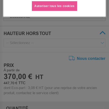
Autoriser tous les cookies
LARGEUR HORS TOUT
HAUTEUR HORS TOUT
Nous contacter
PRIX
À partir de
370,00 €
447,70 €
dont Eco-part :
3,08 €
HT (pour une reprise de votre ancien
produit, contactez le service client)
QUANTITÉ