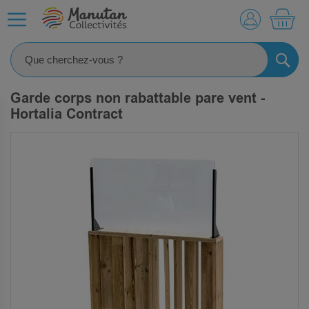
MO
RECHE
Garde corps non rabattable pare vent -
Hortalia Contract
SKIP
TO
THE
END
OF
THE
IMAGES
GALLERY