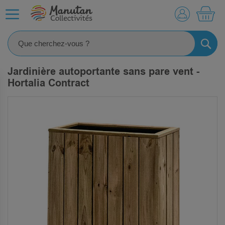
MO
RECHE
Jardinière autoportante sans pare vent -
Hortalia Contract
SKIP
TO
THE
END
OF
THE
IMAGES
GALLERY