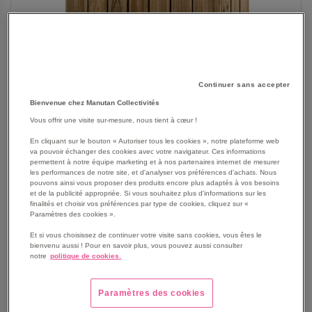
Continuer sans accepter
Bienvenue chez Manutan Collectivités
Vous offrir une visite sur-mesure, nous tient à cœur !
En cliquant sur le bouton « Autoriser tous les cookies », notre plateforme web
va pouvoir échanger des cookies avec votre navigateur. Ces informations
permettent à notre équipe marketing et à nos partenaires internet de mesurer
SKIP
Les avantages
les performances de notre site, et d'analyser vos préférences d'achats. Nous
TO
pouvons ainsi vous proposer des produits encore plus adaptés à vos besoins
THE
et de la publicité appropriée. Si vous souhaitez plus d'informations sur les
Jardinière en bois de pin nordique massif traité
finalités et choisir vos préférences par type de cookies, cliquez sur «
BEGINNING
autoclave niveau 4 sans pare vent.
Paramètres des cookies ».
OF
Robuste, stable, elle est autoportante pour une
THE
Et si vous choisissez de continuer votre visite sans cookies, vous êtes le
installation simple sans perçage au sol.
bienvenu aussi ! Pour en savoir plus, vous pouvez aussi consulter
IMAGES
Largeurs et profondeurs au choix.
notre
politique de cookies.
GALLERY
Voir le descriptif complet
Paramètres des cookies