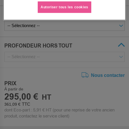
Autoriser tous les cookies
LARGEUR HORS TOUT
PROFONDEUR HORS TOUT
Nous contacter
PRIX
À partir de
295,00 €
361,09 €
dont Eco-part :
5,91 €
HT (pour une reprise de votre ancien
produit, contactez le service client)