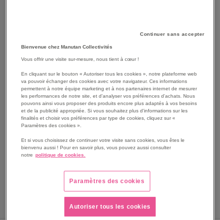
Continuer sans accepter
Bienvenue chez Manutan Collectivités
Vous offrir une visite sur-mesure, nous tient à cœur !
En cliquant sur le bouton « Autoriser tous les cookies », notre plateforme web
SKIP
va pouvoir échanger des cookies avec votre navigateur. Ces informations
Les avantages
permettent à notre équipe marketing et à nos partenaires internet de mesurer
TO
les performances de notre site, et d'analyser vos préférences d'achats. Nous
THE
boîtes de 250 lames de rasoir.
pouvons ainsi vous proposer des produits encore plus adaptés à vos besoins
BEGINNING
et de la publicité appropriée. Si vous souhaitez plus d'informations sur les
Lames de boulanger en acier inoxydable.
finalités et choisir vos préférences par type de cookies, cliquez sur «
OF
Conformes aux règles d'hygiène et de sécurité en
Paramètres des cookies ».
THE
vigueur.
IMAGES
Et si vous choisissez de continuer votre visite sans cookies, vous êtes le
Non cassantes.
bienvenu aussi ! Pour en savoir plus, vous pouvez aussi consulter
GALLERY
Voir le descriptif complet
notre
politique de cookies.
Paramètres des cookies
Autoriser tous les cookies