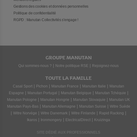
Gestions des cookies et données personnelles
Politique de confidentialité
RGPD : Manutan Collectivités s'engage !
GROUPE MANUTAN
|
|
Qui sommes-nous ?
Notre politique RSE
Rejoignez-nous
TOUTE LA FAMILLE
|
|
|
|
Casal Sport
Pichon
Manutan France
Manutan Italie
Manutan
|
|
|
|
Espagne
Manutan Portugal
Manutan Belgique
Manutan Tchéquie
|
|
|
Manutan Pologne
Manutan Hongrie
Manutan Slovaquie
Manutan UK
|
|
|
Manutan Pays-Bas
Manutan Allemagne
Manutan Suisse
Witre Suède
|
|
|
|
|
Witre Norvège
Witre Danemark
Witre Finlande
Rapid Racking
|
|
|
Ikaros
Ironmongery
ElectricalDirect
Kruizinga
SITE DÉDIÉ AUX PROFESSIONNELS