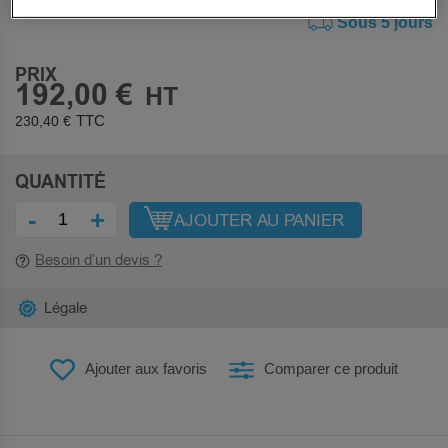
Sous 5 jours
PRIX
192,00 €
230,40 €
QUANTITÉ
-
+
AJOUTER AU PANIER
Besoin d’un devis ?
Légale
Ajouter aux favoris
Comparer ce produit