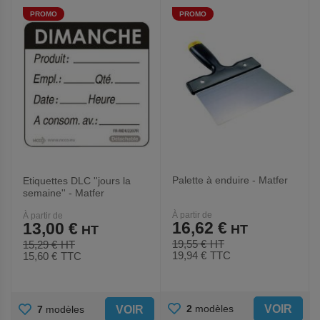
PROMO
PROMO
FAVORIS
FAVORIS
Palette à enduire - Matfer
Etiquettes DLC ''jours la
semaine'' - Matfer
À partir de
À partir de
16,62 €
13,00 €
19,55 €
15,29 €
19,94 €
TTC
15,60 €
TTC
AJOUTER
AJOUTER
VOIR
2
modèles
VOIR
7
modèles