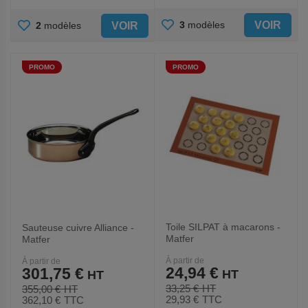
AJOUTER
AJOUTER
VOIR
3
modèles
VOIR
2
modèles
AUX
AUX
PROMO
PROMO
FAVORIS
FAVORIS
Toile SILPAT à macarons -
Sauteuse cuivre Alliance -
Matfer
Matfer
À partir de
À partir de
24,94 €
301,75 €
33,25 €
355,00 €
29,93 €
TTC
362,10 €
TTC