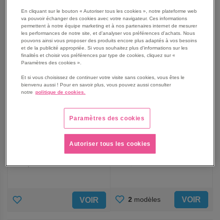
FAVORIS
FAVORIS
En cliquant sur le bouton « Autoriser tous les cookies », notre plateforme web
va pouvoir échanger des cookies avec votre navigateur. Ces informations
permettent à notre équipe marketing et à nos partenaires internet de mesurer
les performances de notre site, et d'analyser vos préférences d'achats. Nous
pouvons ainsi vous proposer des produits encore plus adaptés à vos besoins
et de la publicité appropriée. Si vous souhaitez plus d'informations sur les
finalités et choisir vos préférences par type de cookies, cliquez sur «
Paramètres des cookies ».
Et si vous choisissez de continuer votre visite sans cookies, vous êtes le
bienvenu aussi ! Pour en savoir plus, vous pouvez aussi consulter
notre
politique de cookies.
Cocotte ovale rouge
Prep Chef outil presse-
Paramètres des cookies
couvercle - Matfer
purée à levier seul -Matfer
À partir de
169,36 €
133,03 €
Autoriser tous les cookies
199,25 €
156,50 €
203,23 €
TTC
159,64 €
TTC
AJOUTER
AJOUTER
VOIR
2
modèles
VOIR
AUX
AUX