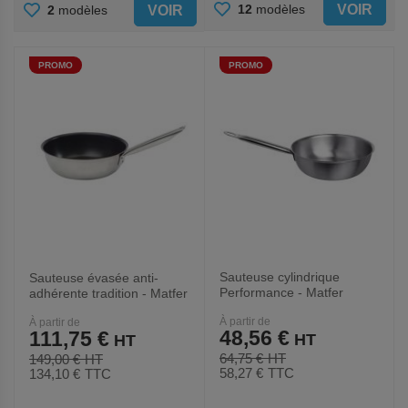
AJOUTER
AJOUTER
VOIR
12
modèles
VOIR
2
modèles
AUX
AUX
PROMO
PROMO
FAVORIS
FAVORIS
Sauteuse cylindrique
Sauteuse évasée anti-
Performance - Matfer
adhérente tradition - Matfer
À partir de
À partir de
48,56 €
111,75 €
64,75 €
149,00 €
58,27 €
TTC
134,10 €
TTC