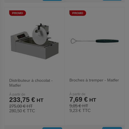
AUX
AUX
PROMO
PROMO
FAVORIS
FAVORIS
Broches à tremper - Matfer
Distributeur à chocolat -
Matfer
À partir de
À partir de
7,69 €
233,75 €
9,05 €
275,00 €
9,23 €
TTC
280,50 €
TTC