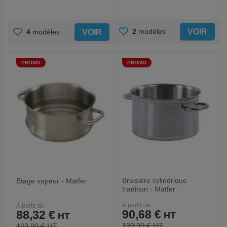
AJOUTER
AJOUTER
VOIR
2
modèles
VOIR
4
modèles
AUX
AUX
PROMO
PROMO
FAVORIS
FAVORIS
Braisière cylindrique
Etage vapeur - Matfer
tradition - Matfer
À partir de
À partir de
90,68 €
88,32 €
120,90 €
103,90 €