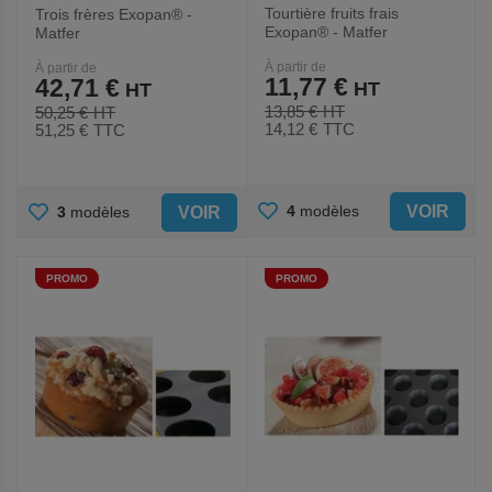
Tourtière fruits frais
Trois frères Exopan® -
Exopan® - Matfer
Matfer
À partir de
À partir de
11,77 €
42,71 €
13,85 €
50,25 €
14,12 €
TTC
51,25 €
TTC
AJOUTER
AJOUTER
VOIR
4
modèles
VOIR
3
modèles
AUX
AUX
PROMO
PROMO
FAVORIS
FAVORIS