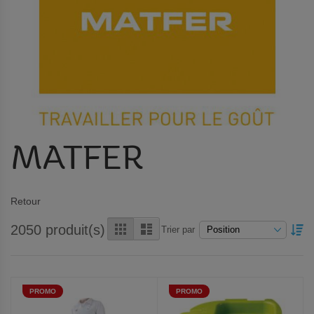
MATFER
Retour
Grille
Liste
2050
produit(s)
PA
Trier par
OR
DÉ
PROMO
PROMO