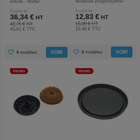
diviseuse polypropylène -
entoilé - Matfer
Matfer
À partir de
À partir de
12,83 €
36,34 €
15,09 €
42,75 €
15,40 €
TTC
43,61 €
TTC
AJOUTER
AJOUTER
VOIR
2
modèles
VOIR
4
modèles
AUX
AUX
PROMO
PROMO
FAVORIS
FAVORIS