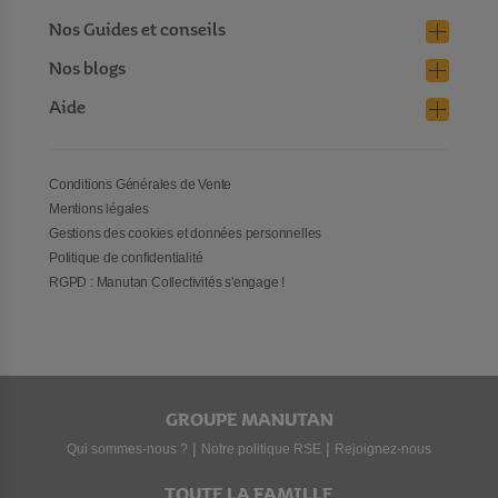
Nos Guides et conseils
Nos blogs
Aide
Conditions Générales de Vente
Mentions légales
Gestions des cookies et données personnelles
Politique de confidentialité
RGPD : Manutan Collectivités s'engage !
GROUPE MANUTAN
|
|
Qui sommes-nous ?
Notre politique RSE
Rejoignez-nous
TOUTE LA FAMILLE