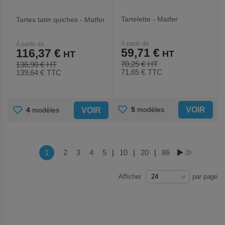
Tartelette - Matfer
Tartes tatin quiches - Matfer
À partir de
À partir de
59,71 €
116,37 €
70,25 €
136,90 €
71,65 €
TTC
139,64 €
TTC
AJOUTER
AJOUTER
VOIR
5
modèles
VOIR
4
modèles
AUX
AUX
FAVORIS
FAVORIS
Page
Vous lisez actuellement la page
1
Page
2
Page
3
Page
4
Page
5
|
Page
10
|
Page
20
|
Page
86
PAGE
PAGE
Afficher
par page