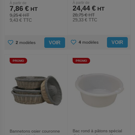
À partir de
À partir de
24,44 €
7,86 €
28,75 €
9,25 €
29,33 €
TTC
9,43 €
TTC
AJOUTER
AJOUTER
VOIR
4
modèles
VOIR
2
modèles
AUX
AUX
PROMO
PROMO
FAVORIS
FAVORIS
Bac rond à pâtons spécial
Bannetons osier couronne