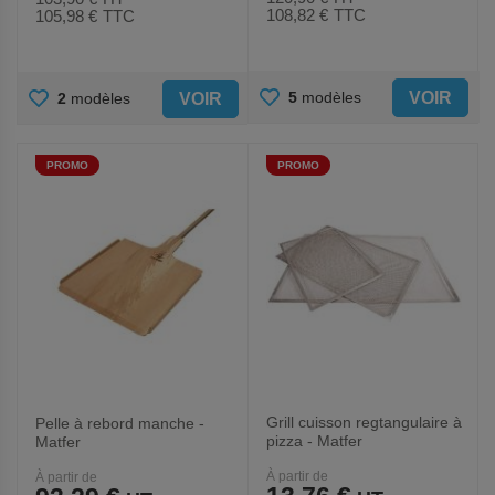
108,82 €
TTC
105,98 €
TTC
AJOUTER
AJOUTER
VOIR
5
modèles
VOIR
2
modèles
AUX
AUX
PROMO
PROMO
FAVORIS
FAVORIS
Grill cuisson regtangulaire à
Pelle à rebord manche -
pizza - Matfer
Matfer
À partir de
À partir de