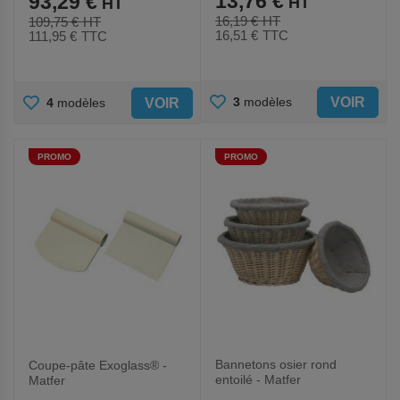
13,76 €
93,29 €
16,19 €
109,75 €
16,51 €
TTC
111,95 €
TTC
AJOUTER
AJOUTER
VOIR
3
modèles
VOIR
4
modèles
AUX
AUX
PROMO
PROMO
FAVORIS
FAVORIS
Bannetons osier rond
Coupe-pâte Exoglass® -
entoilé - Matfer
Matfer