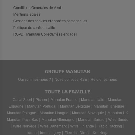
Conditions Générales de Vente
Mentions légales
Gestions des cookies et données personnelles
Politique de confidentialité
RGPD : Manutan Collectivités s'engage !
GROUPE MANUTAN
|
|
Qui sommes-nous ?
Notre politique RSE
Rejoignez-nous
TOUTE LA FAMILLE
|
|
|
|
Casal Sport
Pichon
Manutan France
Manutan Italie
Manutan
|
|
|
|
Espagne
Manutan Portugal
Manutan Belgique
Manutan Tchéquie
|
|
|
Manutan Pologne
Manutan Hongrie
Manutan Slovaquie
Manutan UK
|
|
|
Manutan Pays-Bas
Manutan Allemagne
Manutan Suisse
Witre Suède
|
|
|
|
|
Witre Norvège
Witre Danemark
Witre Finlande
Rapid Racking
|
|
|
Ikaros
Ironmongery
ElectricalDirect
Kruizinga