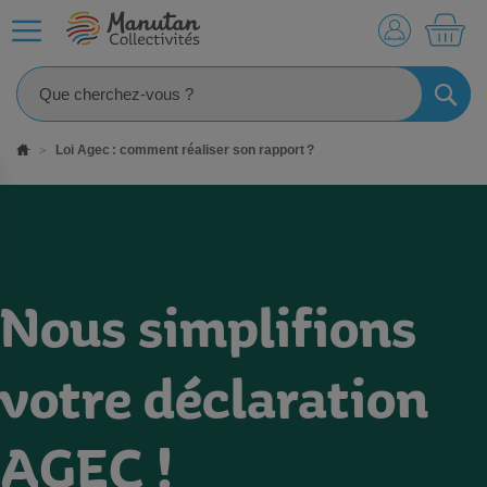
MO
RECHE
Loi Agec : comment réaliser son rapport ?
Nous simplifions
votre déclaration
AGEC !