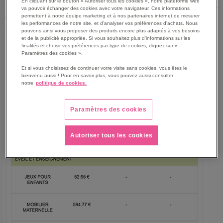
En cliquant sur le bouton « Autoriser tous les cookies », notre plateforme web
synthétique
. Comme vous pouvez le voir dans l’exemple ci-
va pouvoir échanger des cookies avec votre navigateur. Ces informations
permettent à notre équipe marketing et à nos partenaires internet de mesurer
dessous, ce tableau regroupe toutes vos dépenses relatives
les performances de notre site, et d'analyser vos préférences d'achats. Nous
à la loi AGEC effectuées chez Manutan Collectivités,
pouvons ainsi vous proposer des produits encore plus adaptés à vos besoins
et de la publicité appropriée. Si vous souhaitez plus d'informations sur les
incluant celles issues du réemploi, de la réutilisation ou
finalités et choisir vos préférences par type de cookies, cliquez sur «
intégrant des matières recyclées.
Paramètres des cookies ».
Et si vous choisissez de continuer votre visite sans cookies, vous êtes le
bienvenu aussi ! Pour en savoir plus, vous pouvez aussi consulter
notre
politique de cookies.
Paramètres des cookies
Autoriser tous les cookies