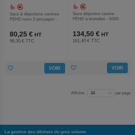
Sacs déjection canine
Sacs à déjections canines
PEHD à bretelles - 5000
PEHD noirs 3 perçages -
sacs (50 x 100) - Manutan
2500 sacs - Manutan
Expert
Expert
134,50 €
80,25 €
161,40 €
TTC
96,30 €
TTC
AJOUTER
AJOUTER
VOIR
VOIR
AUX
AUX
FAVORIS
FAVORIS
Afficher
par page
La gestion des déchets de gros volume