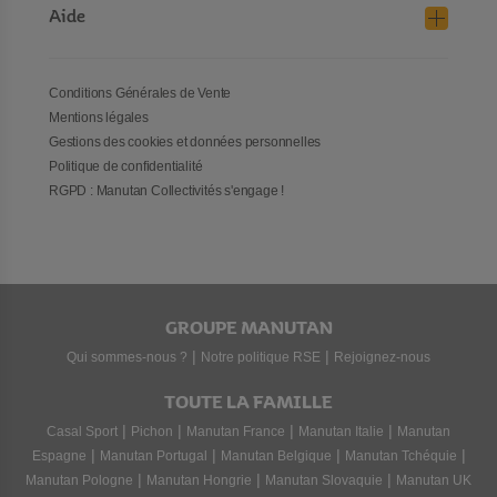
Aide
Conditions Générales de Vente
Mentions légales
Gestions des cookies et données personnelles
Politique de confidentialité
RGPD : Manutan Collectivités s'engage !
GROUPE MANUTAN
|
|
Qui sommes-nous ?
Notre politique RSE
Rejoignez-nous
TOUTE LA FAMILLE
|
|
|
|
Casal Sport
Pichon
Manutan France
Manutan Italie
Manutan
|
|
|
|
Espagne
Manutan Portugal
Manutan Belgique
Manutan Tchéquie
|
|
|
Manutan Pologne
Manutan Hongrie
Manutan Slovaquie
Manutan UK