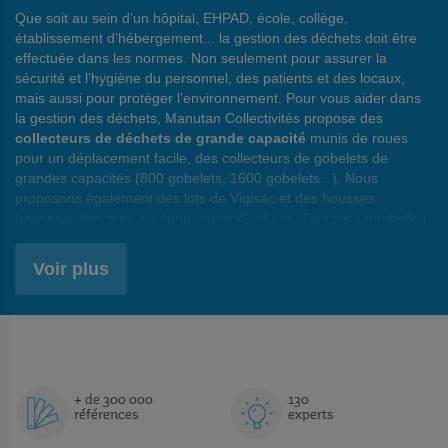
Que soit au sein d’un hôpital, EHPAD, école, collège,
établissement d’hébergement... la gestion des déchets doit être
effectuée dans les normes. Non seulement pour assurer la
sécurité et l’hygiène du personnel, des patients et des locaux,
mais aussi pour protéger l’environnement. Pour vous aider dans
la gestion des déchets, Manutan Collectivités propose des
collecteurs de déchets de grande capacité
munis de roues
pour un déplacement facile, des collecteurs de gobelets de
grandes capacités (800 gobelets, 1600 gobelets...). Nous
proposons également des lots de Vigisac et des housses
transparentes pour conteneur grand volume. Des sacs poubelles
de grande capacité vous attendent également sur notre
catalogue. Deux modèles sont disponibles :
des sacs poubelles
Voir plus
pour déchets lourds et des sacs poubelles pour déchets
légers
. Pour faciliter le déplacement des sacs poubelles, nous
proposons des socles sur roulettes, des chariots porte-sacs, des
supports pour sac-poubelle... Autre option, les conteneurs bruts
avec aération. Ils sont disponibles en différentes capacités (76 L,
121 L et 167 L) pour satisfaire tous les besoins. Dans les
chantiers, nos big bags permettent de collecter aisément les
+ de 300 000
130
références
experts
déchets de gravats.