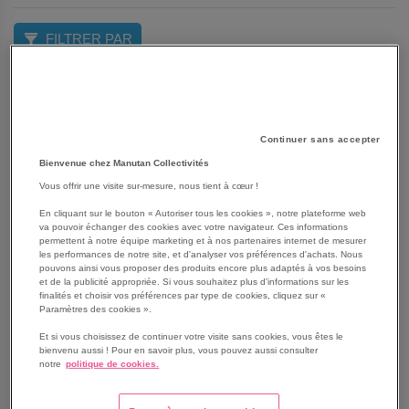
FILTRER PAR
P
Trier par
O
D
Continuer sans accepter
Grille
Liste
4
produit(s)
Bienvenue chez Manutan Collectivités
Vous offrir une visite sur-mesure, nous tient à cœur !
En cliquant sur le bouton « Autoriser tous les cookies », notre plateforme web
va pouvoir échanger des cookies avec votre navigateur. Ces informations
permettent à notre équipe marketing et à nos partenaires internet de mesurer
les performances de notre site, et d'analyser vos préférences d'achats. Nous
pouvons ainsi vous proposer des produits encore plus adaptés à vos besoins
et de la publicité appropriée. Si vous souhaitez plus d'informations sur les
finalités et choisir vos préférences par type de cookies, cliquez sur «
Paramètres des cookies ».
Et si vous choisissez de continuer votre visite sans cookies, vous êtes le
bienvenu aussi ! Pour en savoir plus, vous pouvez aussi consulter
notre
politique de cookies.