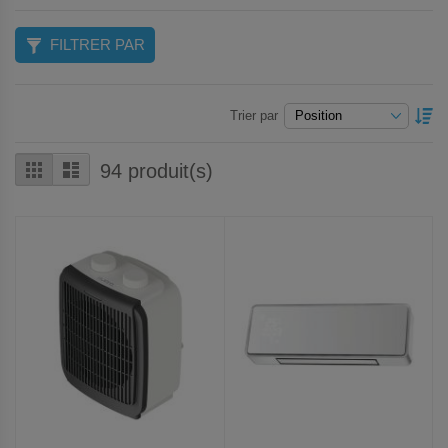
FILTRER PAR
P
Trier par
O
D
Grille
Liste
94
produit(s)