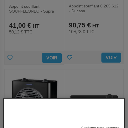
Appoint soufflant 0.265.612
Appoint soufflant
- Ducasa
SOUFFLEONEO - Supra
90,75 €
41,00 €
109,73 €
TTC
50,12 €
TTC
AJOUTER
AJOUTER
VOIR
VOIR
AUX
AUX
FAVORIS
FAVORIS
Continuer sans accepter