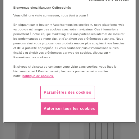
Bienvenue chez Manutan Collectivités
Chauffage céramique mural
Appoint soufflant
Vous offrir une visite sur-mesure, nous tient à cœur !
BXWSH2001E - Black Et
BXSH2003E - Black Et
Decker
Decker
En cliquant sur le bouton « Autoriser tous les cookies », notre plateforme web
va pouvoir échanger des cookies avec votre navigateur. Ces informations
87,75 €
31,25 €
permettent à notre équipe marketing et à nos partenaires internet de mesurer
les performances de notre site, et d'analyser vos préférences d'achats. Nous
106,17 €
TTC
38,37 €
TTC
pouvons ainsi vous proposer des produits encore plus adaptés à vos besoins
et de la publicité appropriée. Si vous souhaitez plus d'informations sur les
finalités et choisir vos préférences par type de cookies, cliquez sur «
Paramètres des cookies ».
Et si vous choisissez de continuer votre visite sans cookies, vous êtes le
AJOUTER
AJOUTER
VOIR
VOIR
bienvenu aussi ! Pour en savoir plus, vous pouvez aussi consulter
notre
politique de cookies.
AUX
AUX
FAVORIS
FAVORIS
Paramètres des cookies
Autoriser tous les cookies