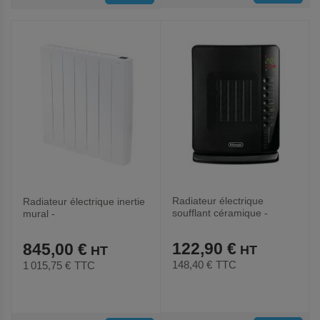
AUX
AUX
FAVORIS
FAVORIS
Radiateur électrique
Radiateur électrique inertie
soufflant céramique -
mural -
DCH7993ER.BC-Delonghi
DALBEOWICONTROL1022
-Supra
122,90 €
845,00 €
148,40 €
TTC
1 015,75 €
TTC