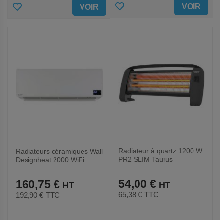
AJOUTER
AJOUTER
VOIR
VOIR
AUX
AUX
FAVORIS
FAVORIS
Radiateur à quartz 1200 W
Radiateurs céramiques Wall
PR2 SLIM Taurus
Designheat 2000 WiFi
blanc,342178
54,00 €
160,75 €
65,38 €
TTC
192,90 €
TTC