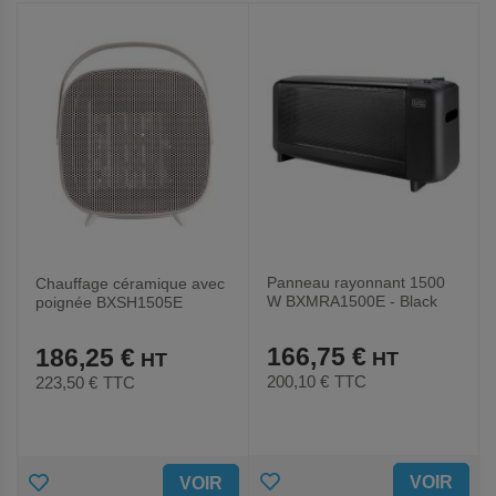
FAVORIS
FAVORIS
Panneau rayonnant 1500
Chauffage céramique avec
W BXMRA1500E - Black
poignée BXSH1505E
and Decker
166,75 €
186,25 €
200,10 €
TTC
223,50 €
TTC
AJOUTER
AJOUTER
VOIR
VOIR