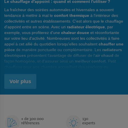
Le chauffage d'appoint : quand et comment l'utiliser ?
La fraîcheur des soirées automnales et hivernales a souvent
tendance à mettre à mal le
confort thermique
à l'intérieur des
collectivités et autres établissements. C'est alors que le chauffage
d'appoint entre en scène. Avec un
radiateur électrique
, par
exemple, vous profiterez d'une
chaleur douce
et réconfortante
sur votre lieu d'activité. Nombreuses sont les collectivités à faire
appel à cet allié du quotidien lorsqu'elles souhaitent
chauffer une
pièce
de manière ponctuelle ou complémentaire. Les
radiateurs
électriques
présentent l'avantage de diffuser de l'
air chaud
de
façon homogène, et d'assurer ainsi un
meilleur confort
. Petit
chauffage pour une chambre accueillant des résidents ou
chauffage de bureau
<:strong> pour des heures de travail plus
agréables, ces appareils sont appréciés pour leur
gain de place
Voir plus
et leur efficacité. Manutan Collectivités vous invite à les choisir
avec attention, en pesant leurs avantages et leurs inconvénients,
notamment en matière de
consommation d'énergie
.
Les différents types de chauffages d'appoint
Manutan Collectivités vous propose tout un choix de chauffages
+ de 300 000
130
d'appoint, du
chauffage soufflant
pour une montée en
références
experts
température express au radiateur à
chaleur constante
qui