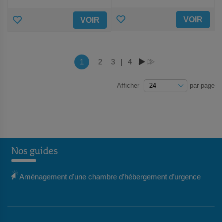
AJOUTER
AJOUTER
VOIR
VOIR
AUX
AUX
FAVORIS
FAVORIS
Page
Vous lisez actuellement la page
1
Page
2
Page
3
|
Page
4
PAGE
PAGE
Afficher
par page
Nos guides
Aménagement d'une chambre d’hébergement d’urgence