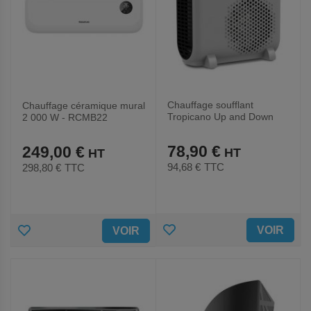
Chauffage soufflant
Chauffage céramique mural
Tropicano Up and Down
2 000 W - RCMB22
78,90 €
249,00 €
94,68 €
TTC
298,80 €
TTC
AJOUTER
AJOUTER
VOIR
VOIR
AUX
AUX
FAVORIS
FAVORIS