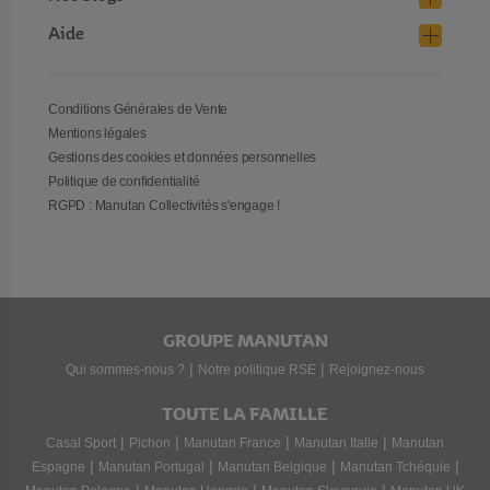
restreintes et sont paramétrables à distance. Des
sèche-
serviettes en verre trempé
sont également disponibles.
Aide
Conditions Générales de Vente
Mentions légales
Gestions des cookies et données personnelles
Politique de confidentialité
RGPD : Manutan Collectivités s'engage !
GROUPE MANUTAN
|
|
Qui sommes-nous ?
Notre politique RSE
Rejoignez-nous
TOUTE LA FAMILLE
|
|
|
|
Casal Sport
Pichon
Manutan France
Manutan Italie
Manutan
|
|
|
|
Espagne
Manutan Portugal
Manutan Belgique
Manutan Tchéquie