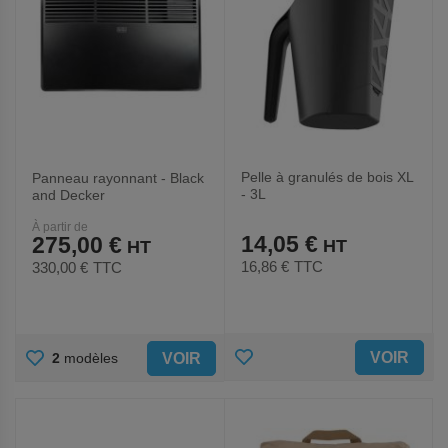
Pelle à granulés de bois XL
Panneau rayonnant - Black
- 3L
and Decker
À partir de
14,05 €
275,00 €
16,86 €
TTC
330,00 €
TTC
AJOUTER
AJOUTER
VOIR
VOIR
2
modèles
AUX
AUX
FAVORIS
FAVORIS