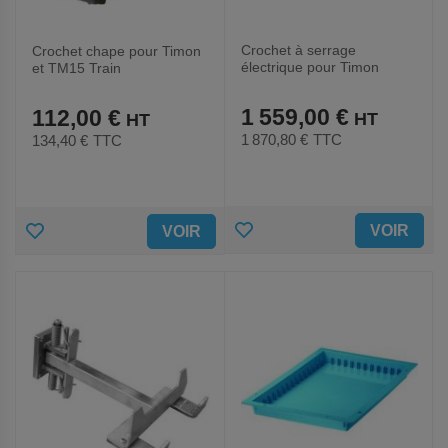
Crochet à serrage
Crochet chape pour Timon
électrique pour Timon
et TM15 Train
TM15 et TM15 Train
1 559,00 €
112,00 €
1 870,80 €
TTC
134,40 €
TTC
AJOUTER
AJOUTER
VOIR
VOIR
AUX
AUX
FAVORIS
FAVORIS