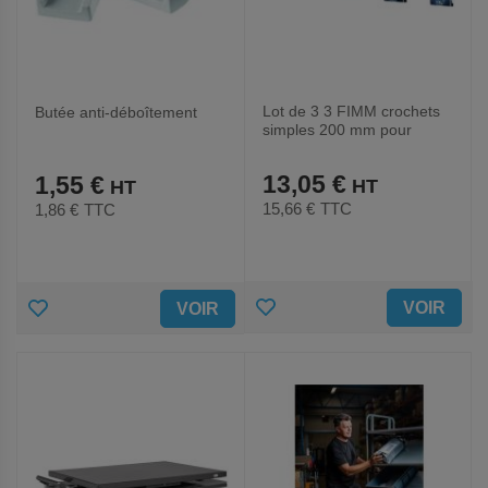
Lot de 3 3 FIMM crochets
Butée anti-déboîtement
simples 200 mm pour
chariot porte-outils
13,05 €
1,55 €
15,66 €
TTC
1,86 €
TTC
AJOUTER
AJOUTER
VOIR
VOIR
AUX
AUX
FAVORIS
FAVORIS