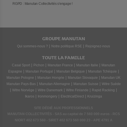
RGPD : Manutan Collectivités s'engage !
GROUPE MANUTAN
|
|
Qui sommes-nous ?
Notre politique RSE
Rejoignez-nous
TOUTE LA FAMILLE
|
|
|
|
Casal Sport
Pichon
Manutan France
Manutan Italie
Manutan
|
|
|
|
Espagne
Manutan Portugal
Manutan Belgique
Manutan Tchéquie
|
|
|
Manutan Pologne
Manutan Hongrie
Manutan Slovaquie
Manutan UK
|
|
|
Manutan Pays-Bas
Manutan Allemagne
Manutan Suisse
Witre Suède
|
|
|
|
|
Witre Norvège
Witre Danemark
Witre Finlande
Rapid Racking
|
|
|
Ikaros
Ironmongery
ElectricalDirect
Kruizinga
SITE DÉDIÉ AUX PROFESSIONNELS
MANUTAN COLLECTIVITÉS - SAS au capital de 7 560 000 euros - RCS
NIORT
402 673 560
- SIRET
402 673 560 000 23
- APE 4791 A