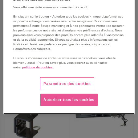
Crochet modulaire inox
TABLETTE ECRITOIRE
Vous offrir une visite sur-mesure, nous tient à cœur !
pour Timon TM15 inox
FORMAT A4
En cliquant sur le bouton « Autoriser tous les cookies », notre plateforme web
va pouvoir échanger des cookies avec votre navigateur. Ces informations
permettent à notre équipe marketing et à nos partenaires internet de mesurer
359,00 €
77,75 €
les performances de notre site, et d'analyser vos préférences d'achats. Nous
430,80 €
TTC
93,30 €
TTC
pouvons ainsi vous proposer des produits encore plus adaptés à vos besoins
et de la publicité appropriée. Si vous souhaitez plus d'informations sur les
finalités et choisir vos préférences par type de cookies, cliquez sur «
Paramètres des cookies ».
Et si vous choisissez de continuer votre visite sans cookies, vous êtes le
AJOUTER
AJOUTER
VOIR
VOIR
bienvenu aussi ! Pour en savoir plus, vous pouvez aussi consulter
notre
politique de cookies.
AUX
AUX
Paramètres des cookies
FAVORIS
FAVORIS
Autoriser tous les cookies