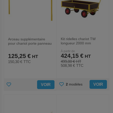
Kit ridelles chariot TW
Arceau supplémentaire
longueur 2000 mm
pour chariot porte panneau
SHT 500 jaune
À partir de
424,15 €
125,25 €
499,00 €
150,30 €
TTC
508,98 €
TTC
AJOUTER
AJOUTER
VOIR
2
modèles
VOIR
AUX
AUX
FAVORIS
FAVORIS