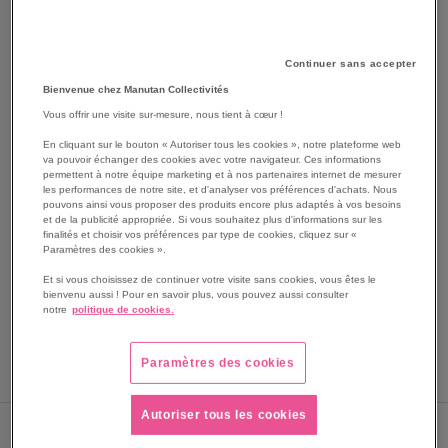
Continuer sans accepter
Bienvenue chez Manutan Collectivités
Vous offrir une visite sur-mesure, nous tient à cœur !
En cliquant sur le bouton « Autoriser tous les cookies », notre plateforme web
va pouvoir échanger des cookies avec votre navigateur. Ces informations
permettent à notre équipe marketing et à nos partenaires internet de mesurer
SKIP
les performances de notre site, et d'analyser vos préférences d'achats. Nous
Les avantages
pouvons ainsi vous proposer des produits encore plus adaptés à vos besoins
TO
et de la publicité appropriée. Si vous souhaitez plus d'informations sur les
THE
S'adapte sur les chariots porte-outils
finalités et choisir vos préférences par type de cookies, cliquez sur «
BEGINNING
Paramètres des cookies ».
Lot de 3 crochets simples de 200 mm
OF
S'adapte sur les chariots porte-outils 805007202 et
Et si vous choisissez de continuer votre visite sans cookies, vous êtes le
THE
805007203.
bienvenu aussi ! Pour en savoir plus, vous pouvez aussi consulter
IMAGES
notre
politique de cookies.
Installation simple et rapide
GALLERY
Voir le descriptif complet
Paramètres des cookies
Autoriser tous les cookies
Nous contacter