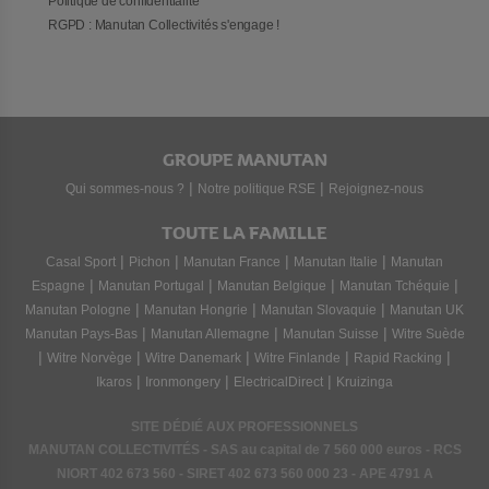
Politique de confidentialité
RGPD : Manutan Collectivités s'engage !
GROUPE MANUTAN
|
|
Qui sommes-nous ?
Notre politique RSE
Rejoignez-nous
TOUTE LA FAMILLE
|
|
|
|
Casal Sport
Pichon
Manutan France
Manutan Italie
Manutan
|
|
|
|
Espagne
Manutan Portugal
Manutan Belgique
Manutan Tchéquie
|
|
|
Manutan Pologne
Manutan Hongrie
Manutan Slovaquie
Manutan UK
|
|
|
Manutan Pays-Bas
Manutan Allemagne
Manutan Suisse
Witre Suède
|
|
|
|
|
Witre Norvège
Witre Danemark
Witre Finlande
Rapid Racking
|
|
|
Ikaros
Ironmongery
ElectricalDirect
Kruizinga
SITE DÉDIÉ AUX PROFESSIONNELS
MANUTAN COLLECTIVITÉS - SAS au capital de 7 560 000 euros - RCS
NIORT
402 673 560
- SIRET
402 673 560 000 23
- APE 4791 A