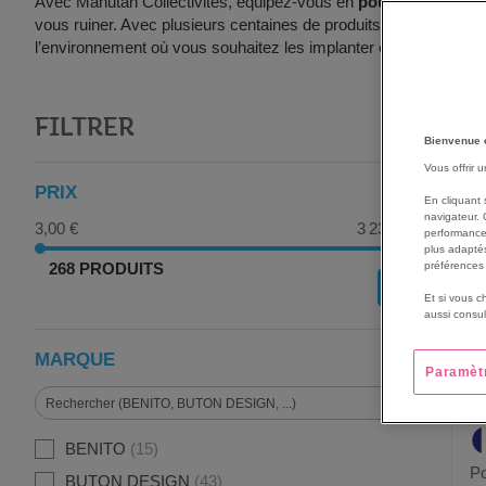
Avec Manutan Collectivités, équipez-vous en
poubelles urbain
vous ruiner. Avec plusieurs centaines de produits référencés, M
l’environnement où vous souhaitez les implanter et à votre budg
FILTRER
G
Bienvenue 
Vous offrir 
PRIX
En cliquant 
navigateur. 
3,00 €
3 236,00 €
performance
plus adaptés
268 PRODUITS
préférences 
OK
Et si vous c
aussi consul
MARQUE
Paramèt
BENITO
15
Po
BUTON DESIGN
43