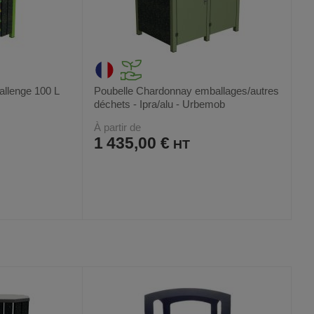
llenge 100 L
Poubelle Chardonnay emballages/autres
déchets - Ipra/alu - Urbemob
À partir de
1 435,00 €
AJOUTER
COMPARER
VOIR
VOIR
7
AUX
CE
FAVORIS
PRODUIT