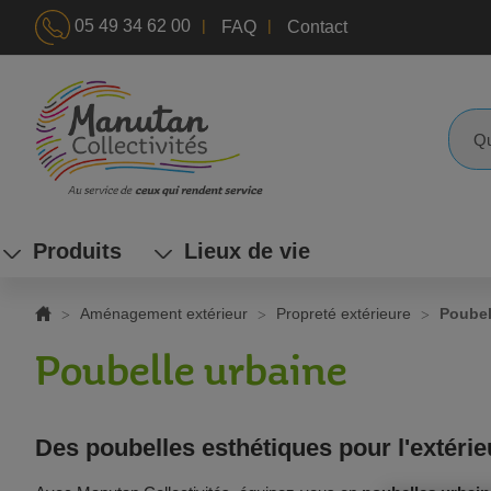
|
|
05 49 34 62 00
FAQ
Contact
ALLEZ
AU
CONTENU
Reche
Produits
Lieux de vie
Aménagement extérieur
Propreté extérieure
Poubel
Poubelle urbaine
Des poubelles esthétiques pour l'extérie