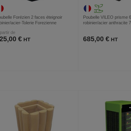
ubelle Forézien 2 faces éteignoir
Poubelle VILEO prisme 60
binier/acier-Tolerie Forezienne
robinier/acier anthracite 
partir de
25,00 €
685,00 €
AJOUTER
COMPARER
AJOUTER
COMPARER
VOIR
4
AUX
CE
AUX
CE
FAVORIS
PRODUIT
FAVORIS
PRODUIT