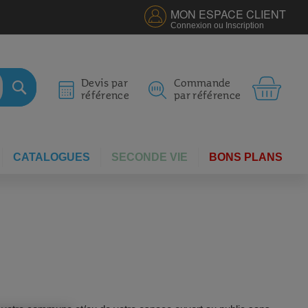
MON ESPACE CLIENT
Connexion ou Inscription
MON 
Devis par
Commande
référence
par référence
RECHERCHER
CATALOGUES
SECONDE VIE
BONS PLANS