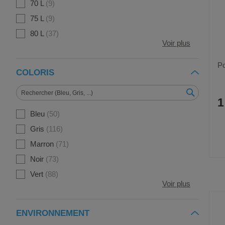
70 L
9
75 L
9
80 L
37
Voir plus
Po
COLORIS
1
Bleu
50
Gris
116
Marron
71
Noir
73
Vert
88
Voir plus
ENVIRONNEMENT