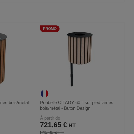
AJOUTER
COMPARER
VOIR
VOIR
3
AUX
CE
FAVORIS
PRODUIT
PROMO
mes bois/métal
Poubelle CITADY 60 L sur pied lames
bois/métal - Buton Design
À partir de
721,65 €
849,00 €