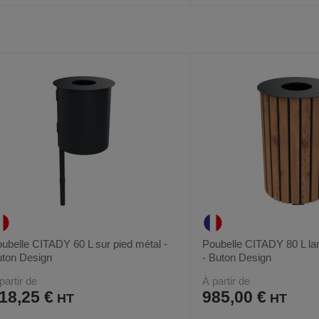
AJOUTER
COMPARER
AJOUTER
COMPARER
VOIR
2
2
AUX
CE
AUX
CE
FAVORIS
PRODUIT
FAVORIS
PRODUIT
ubelle CITADY 60 L sur pied métal -
Poubelle CITADY 80 L la
ton Design
- Buton Design
partir de
À partir de
18,25 €
985,00 €