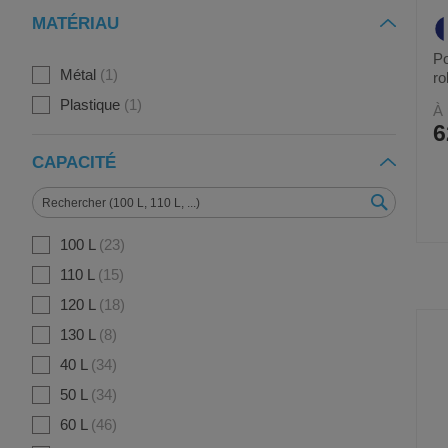
MATÉRIAU
Po
Métal
1
ro
Plastique
1
À 
6
CAPACITÉ
100 L
23
110 L
15
120 L
18
130 L
8
40 L
34
50 L
34
60 L
46