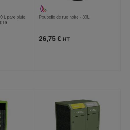
 L pare pluie
Poubelle de rue noire - 80L
7016
26,75 €
AJOUTER
COMPARER
VOIR
VOIR
AUX
CE
FAVORIS
PRODUIT