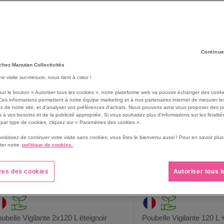
es esthétiques
et de qualité et participez activement à la propreté 
anutan Collectivités est le partenaire idéal pour dénicher le ou les 
et.
Continue
268
produit(s)
rille
Liste
chez Manutan Collectivités
une visite sur-mesure, nous tient à cœur !
sur le bouton « Autoriser tous les cookies », notre plateforme web va pouvoir échanger des cooki
Ces informations permettent à notre équipe marketing et à nos partenaires internet de mesurer le
s de notre site, et d'analyser vos préférences d'achats. Nous pouvons ainsi vous proposer des p
 à vos besoins et de la publicité appropriée. Si vous souhaitez plus d'informations sur les finalités
par type de cookies, cliquez sur « Paramètres des cookies ».
hoisissez de continuer votre visite sans cookies, vous êtes le bienvenu aussi ! Pour en savoir pl
ter notre
politique de cookies.
res des cookies
Autoriser tous 
ubelle Vigilante 2x120 L éteignoir
Poubelle Vigilante 120 L +