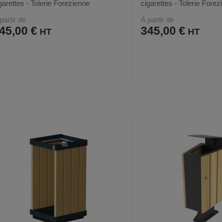
garettes - Tolerie Forezienne
cigarettes - Tolerie Fore
partir de
À partir de
45,00 €
345,00 €
AJOUTER
COMPARER
AJOUTER
COMPARER
VOIR
4
4
AUX
CE
AUX
CE
FAVORIS
PRODUIT
FAVORIS
PRODUIT