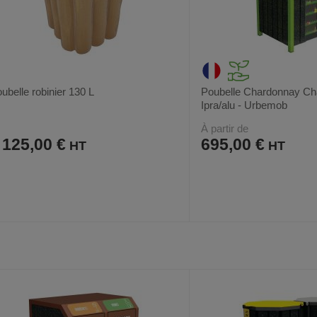
ubelle robinier 130 L
Poubelle Chardonnay Cha
Ipra/alu - Urbemob
À partir de
 125,00 €
695,00 €
AJOUTER
COMPARER
AJOUTER
COMPARER
VOIR
5
AUX
CE
AUX
CE
FAVORIS
PRODUIT
FAVORIS
PRODUIT