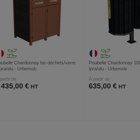
ubelle Chardonnay bio déchets/verre
Poubelle Chardonnay 100
Ipra/alu - Urbemob
Ipra/alu - Urbemob
partir de
À partir de
 435,00 €
635,00 €
AJOUTER
COMPARER
AJOUTER
COMPARER
VOIR
7
7
AUX
CE
AUX
CE