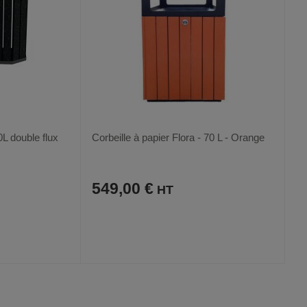
L double flux
Corbeille à papier Flora - 70 L - Orange
549,00 €
AJOUTER
COMPARER
VOIR
VOIR
AUX
CE