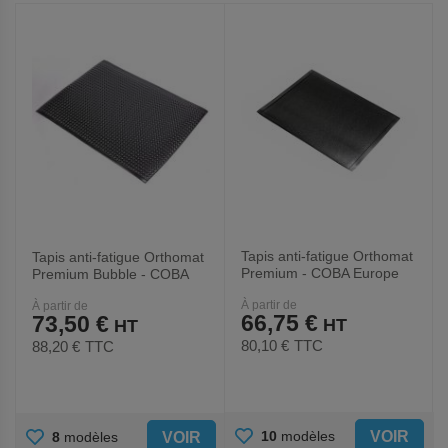
FAVORIS
FAVORIS
Tapis anti-fatigue Orthomat
Tapis anti-fatigue Orthomat
Premium - COBA Europe
Premium Bubble - COBA
Europe
À partir de
À partir de
66,75 €
73,50 €
80,10 €
TTC
88,20 €
TTC
AJOUTER
AJOUTER
VOIR
10
modèles
VOIR
8
modèles