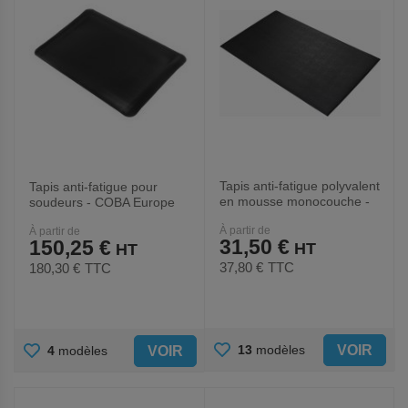
Tapis anti-fatigue polyvalent
Tapis anti-fatigue pour
en mousse monocouche -
soudeurs - COBA Europe
COBA Europe
À partir de
À partir de
31,50 €
150,25 €
37,80 €
TTC
180,30 €
TTC
AJOUTER
AJOUTER
VOIR
13
modèles
VOIR
4
modèles
AUX
AUX