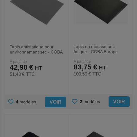
Tapis en mousse anti-
Tapis antistatique pour
fatigue - COBA Europe
environnement sec - COBA
Europe
À partir de
À partir de
83,75 €
42,90 €
100,50 €
TTC
51,48 €
TTC
AJOUTER
AJOUTER
VOIR
2
modèles
VOIR
4
modèles
AUX
AUX
FAVORIS
FAVORIS