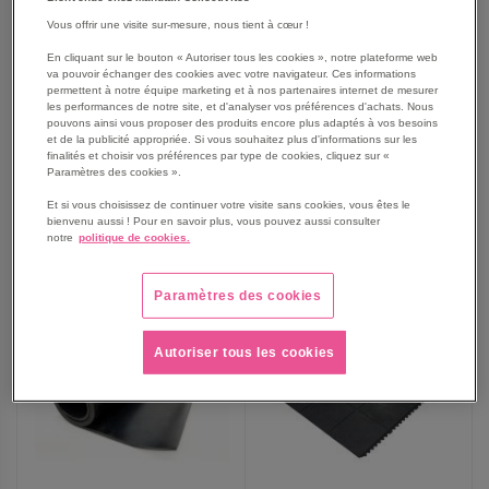
Feuille caoutchouc EPDM
Feuille caoutchouc
Vous offrir une visite sur-mesure, nous tient à cœur !
Rubber - COBA Europe
Shotblast Rubber - COBA
En cliquant sur le bouton « Autoriser tous les cookies », notre plateforme web
Europe
va pouvoir échanger des cookies avec votre navigateur. Ces informations
À partir de
À partir de
289,00 €
875,00 €
permettent à notre équipe marketing et à nos partenaires internet de mesurer
les performances de notre site, et d'analyser vos préférences d'achats. Nous
346,80 €
TTC
1 050,00 €
TTC
pouvons ainsi vous proposer des produits encore plus adaptés à vos besoins
et de la publicité appropriée. Si vous souhaitez plus d'informations sur les
finalités et choisir vos préférences par type de cookies, cliquez sur «
Paramètres des cookies ».
Et si vous choisissez de continuer votre visite sans cookies, vous êtes le
AJOUTER
AJOUTER
VOIR
4
modèles
VOIR
3
modèles
bienvenu aussi ! Pour en savoir plus, vous pouvez aussi consulter
notre
politique de cookies.
AUX
AUX
FAVORIS
FAVORIS
Paramètres des cookies
Autoriser tous les cookies