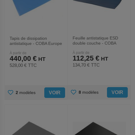
Feuille antistatique ESD
Tapis de dissipation
double couche - COBA
antistatique - COBA Europe
Europe
À partir de
À partir de
112,25 €
440,00 €
134,70 €
TTC
528,00 €
TTC
AJOUTER
AJOUTER
VOIR
8
modèles
VOIR
2
modèles
AUX
AUX
FAVORIS
FAVORIS