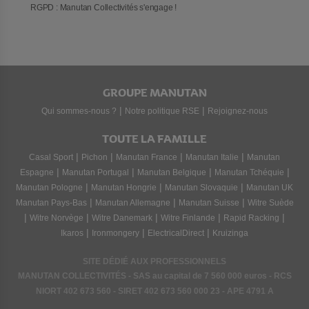
RGPD : Manutan Collectivités s'engage !
GROUPE MANUTAN
|
|
Qui sommes-nous ?
Notre politique RSE
Rejoignez-nous
TOUTE LA FAMILLE
|
|
|
|
Casal Sport
Pichon
Manutan France
Manutan Italie
Manutan
|
|
|
|
Espagne
Manutan Portugal
Manutan Belgique
Manutan Tchéquie
|
|
|
Manutan Pologne
Manutan Hongrie
Manutan Slovaquie
Manutan UK
|
|
|
Manutan Pays-Bas
Manutan Allemagne
Manutan Suisse
Witre Suède
|
|
|
|
|
Witre Norvège
Witre Danemark
Witre Finlande
Rapid Racking
|
|
|
Ikaros
Ironmongery
ElectricalDirect
Kruizinga
SITE DÉDIÉ AUX PROFESSIONNELS
MANUTAN COLLECTIVITÉS - SAS au capital de 7 560 000 euros - RCS
NIORT
402 673 560
- SIRET
402 673 560 000 23
- APE 4791 A