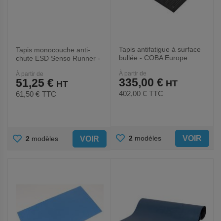
Tapis antifatigue à surface
Tapis monocouche anti-
bullée - COBA Europe
chute ESD Senso Runner -
COBA Europe
À partir de
À partir de
335,00 €
51,25 €
402,00 €
TTC
61,50 €
TTC
AJOUTER
AJOUTER
VOIR
2
modèles
VOIR
2
modèles
AUX
AUX
FAVORIS
FAVORIS