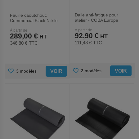
Dalle anti-fatigue pour
Feuille caoutchouc
atelier - COBA Europe
Commercial Black Nitrile
Rubber - COBA Europe
À partir de
À partir de
92,90 €
289,00 €
111,48 €
TTC
346,80 €
TTC
AJOUTER
AJOUTER
VOIR
2
modèles
VOIR
3
modèles
AUX
AUX
FAVORIS
FAVORIS