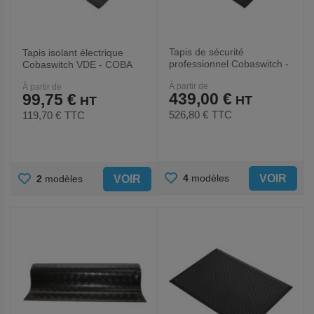
Tapis de sécurité
Tapis isolant électrique
professionnel Cobaswitch -
Cobaswitch VDE - COBA
COBA Europe
Europe
À partir de
À partir de
439,00 €
99,75 €
526,80 €
TTC
119,70 €
TTC
AJOUTER
AJOUTER
VOIR
4
modèles
VOIR
2
modèles
AUX
AUX
FAVORIS
FAVORIS