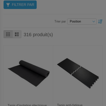
FILTRER PAR
P
Trier par
O
D
Grille
Liste
316
produit(s)
Tapis anti-fatigue
Tapis d'isolation électrique