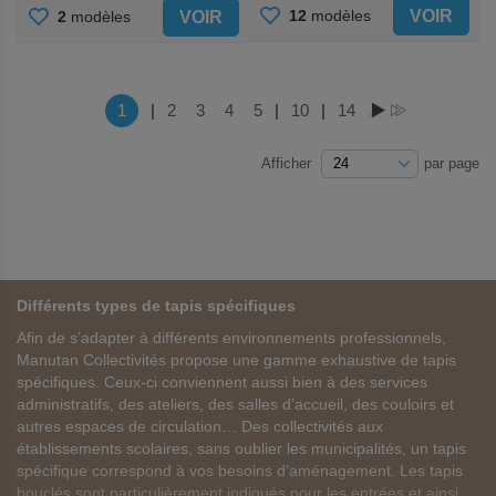
AJOUTER
AJOUTER
VOIR
12
modèles
VOIR
2
modèles
AUX
AUX
FAVORIS
FAVORIS
Page
Vous lisez actuellement la page
1
|
Page
2
Page
3
Page
4
Page
5
|
Page
10
|
Page
14
PAGE
PAGE
Afficher
par page
Différents types de tapis spécifiques
Afin de s’adapter à différents environnements professionnels,
Manutan Collectivités propose une gamme exhaustive de tapis
spécifiques. Ceux-ci conviennent aussi bien à des services
administratifs, des ateliers, des salles d’accueil, des couloirs et
autres espaces de circulation… Des collectivités aux
établissements scolaires, sans oublier les municipalités, un tapis
spécifique correspond à vos besoins d’aménagement. Les tapis
bouclés sont particulièrement indiqués pour les entrées et ainsi