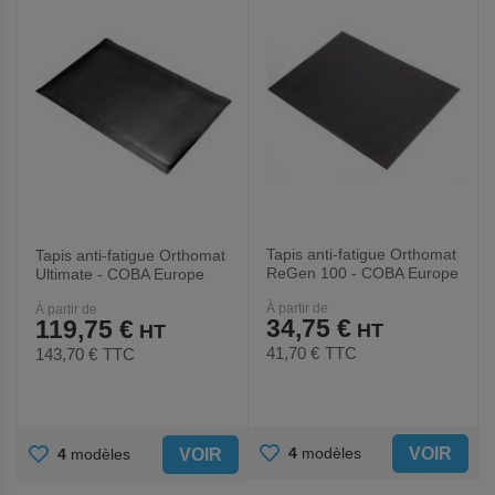
FAVORIS
FAVORIS
Tapis anti-fatigue Orthomat
Tapis anti-fatigue Orthomat
ReGen 100 - COBA Europe
Ultimate - COBA Europe
À partir de
À partir de
34,75 €
119,75 €
41,70 €
TTC
143,70 €
TTC
AJOUTER
AJOUTER
VOIR
4
modèles
VOIR
4
modèles
AUX
AUX