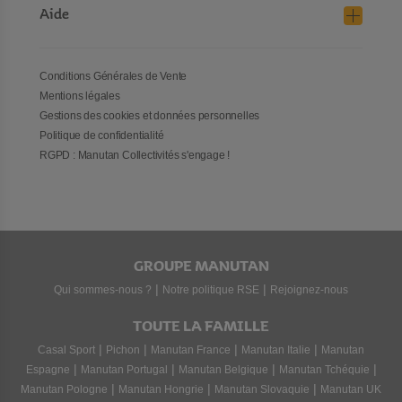
Aide
Conditions Générales de Vente
Mentions légales
Gestions des cookies et données personnelles
Politique de confidentialité
RGPD : Manutan Collectivités s'engage !
GROUPE MANUTAN
|
|
Qui sommes-nous ?
Notre politique RSE
Rejoignez-nous
TOUTE LA FAMILLE
|
|
|
|
Casal Sport
Pichon
Manutan France
Manutan Italie
Manutan
|
|
|
|
Espagne
Manutan Portugal
Manutan Belgique
Manutan Tchéquie
|
|
|
Manutan Pologne
Manutan Hongrie
Manutan Slovaquie
Manutan UK