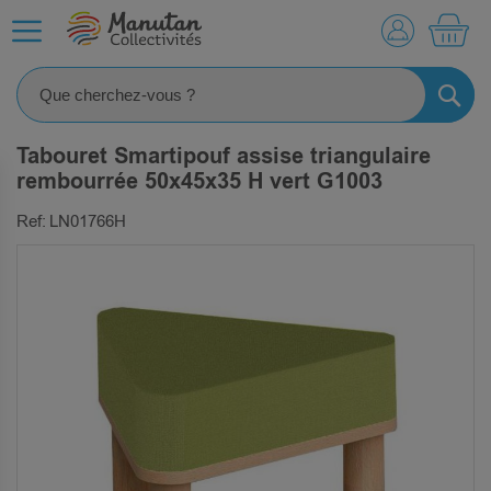
MO
RECHE
Tabouret Smartipouf assise triangulaire
rembourrée 50x45x35 H vert G1003
Ref: LN01766H
SKIP
TO
THE
END
OF
THE
IMAGES
GALLERY