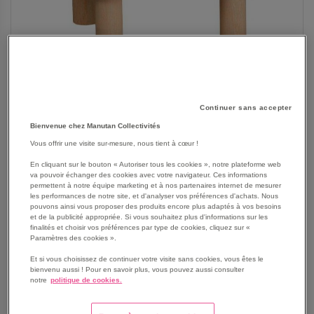
Continuer sans accepter
Bienvenue chez Manutan Collectivités
Vous offrir une visite sur-mesure, nous tient à cœur !
En cliquant sur le bouton « Autoriser tous les cookies », notre plateforme web
va pouvoir échanger des cookies avec votre navigateur. Ces informations
permettent à notre équipe marketing et à nos partenaires internet de mesurer
SKIP
Les avantages
les performances de notre site, et d'analyser vos préférences d'achats. Nous
TO
pouvons ainsi vous proposer des produits encore plus adaptés à vos besoins
THE
et de la publicité appropriée. Si vous souhaitez plus d'informations sur les
Tabouret Smartipouf assise triangulaire rembourrée
finalités et choisir vos préférences par type de cookies, cliquez sur «
BEGINNING
Assise triangulaire confortable et modulable, idéale pour
Paramètres des cookies ».
OF
créer des espaces conviviaux et flexibles dans les
THE
Et si vous choisissez de continuer votre visite sans cookies, vous êtes le
environnements éducatifs ou professionnels
bienvenu aussi ! Pour en savoir plus, vous pouvez aussi consulter
IMAGES
Conception robuste et sécurisée : structure en bois
notre
politique de cookies.
GALLERY
certifié E1, bords arrondis, pieds en hêtre massif et
matériaux ignifugés pour un usage intensif en toute