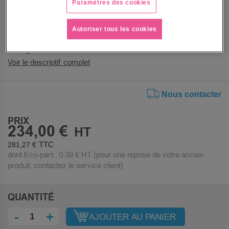
Paramètres des cookies
sécurité
Facilité d’entretien et durabilité : revêtement
imperméable sans PVC, housse amovible lavable et
Autoriser tous les cookies
finition non toxique, avec une démarche écoresponsable
intégrée
Voir le descriptif complet
Nous contacter
PRIX
234,00 €
281,27 €
dont Eco-part :
0,39 €
HT (pour une reprise de votre ancien
produit, contactez le service client)
QUANTITÉ
-
+
AJOUTER AU PANIER