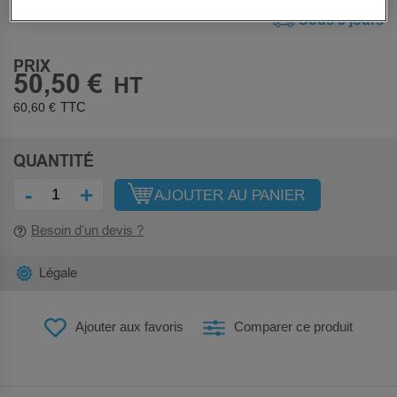
Sous 5 jours
PRIX
50,50 €
60,60 €
QUANTITÉ
-
+
AJOUTER AU PANIER
Besoin d’un devis ?
Légale
Ajouter aux favoris
Comparer ce produit