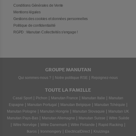
Conditions Générales de Vente
Mentions légales
Gestions des cookies et données personnelles
Politique de confidentialité
RGPD : Manutan Collectivités s'engage !
GROUPE MANUTAN
|
|
Qui sommes-nous ?
Notre politique RSE
Rejoignez-nous
TOUTE LA FAMILLE
|
|
|
|
Casal Sport
Pichon
Manutan France
Manutan Italie
Manutan
|
|
|
|
Espagne
Manutan Portugal
Manutan Belgique
Manutan Tchéquie
|
|
|
Manutan Pologne
Manutan Hongrie
Manutan Slovaquie
Manutan UK
|
|
|
Manutan Pays-Bas
Manutan Allemagne
Manutan Suisse
Witre Suède
|
|
|
|
|
Witre Norvège
Witre Danemark
Witre Finlande
Rapid Racking
|
|
|
Ikaros
Ironmongery
ElectricalDirect
Kruizinga