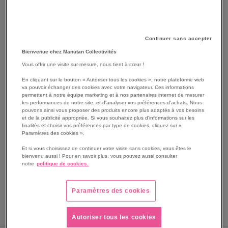
Continuer sans accepter
Bienvenue chez Manutan Collectivités
Vous offrir une visite sur-mesure, nous tient à cœur !
En cliquant sur le bouton « Autoriser tous les cookies », notre plateforme web
SKIP
Les avantages
va pouvoir échanger des cookies avec votre navigateur. Ces informations
TO
permettent à notre équipe marketing et à nos partenaires internet de mesurer
les performances de notre site, et d'analyser vos préférences d'achats. Nous
THE
Tablier de protection Mafter.
pouvons ainsi vous proposer des produits encore plus adaptés à vos besoins
BEGINNING
Tablier de protection en nitrile.
et de la publicité appropriée. Si vous souhaitez plus d'informations sur les
OF
finalités et choisir vos préférences par type de cookies, cliquez sur «
Support polyester enduit de nitrile sur les 2 faces.
Paramètres des cookies ».
THE
Sangle sur le cou réglable.
IMAGES
Fixation arrière par crochet et élastique.
Et si vous choisissez de continuer votre visite sans cookies, vous êtes le
GALLERY
bienvenu aussi ! Pour en savoir plus, vous pouvez aussi consulter
Voir le descriptif complet
notre
politique de cookies.
Paramètres des cookies
Autoriser tous les cookies