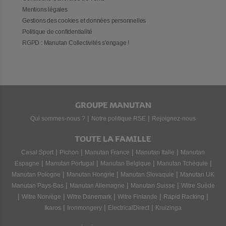
Mentions légales
Gestions des cookies et données personnelles
Politique de confidentialité
RGPD : Manutan Collectivités s'engage !
GROUPE MANUTAN
|
|
Qui sommes-nous ?
Notre politique RSE
Rejoignez-nous
TOUTE LA FAMILLE
|
|
|
|
Casal Sport
Pichon
Manutan France
Manutan Italie
Manutan
|
|
|
|
Espagne
Manutan Portugal
Manutan Belgique
Manutan Tchéquie
|
|
|
Manutan Pologne
Manutan Hongrie
Manutan Slovaquie
Manutan UK
|
|
|
Manutan Pays-Bas
Manutan Allemagne
Manutan Suisse
Witre Suède
|
|
|
|
|
Witre Norvège
Witre Danemark
Witre Finlande
Rapid Racking
|
|
|
Ikaros
Ironmongery
ElectricalDirect
Kruizinga