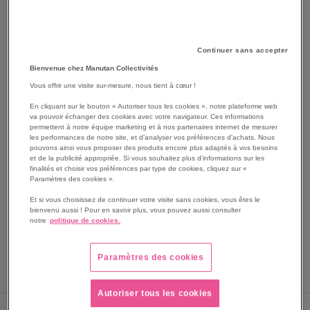
Continuer sans accepter
Bienvenue chez Manutan Collectivités
Vous offrir une visite sur-mesure, nous tient à cœur !
En cliquant sur le bouton « Autoriser tous les cookies », notre plateforme web
SKIP
va pouvoir échanger des cookies avec votre navigateur. Ces informations
Les avantages
TO
permettent à notre équipe marketing et à nos partenaires internet de mesurer
les performances de notre site, et d'analyser vos préférences d'achats. Nous
THE
Carton de 500 sets de table en papier gaufré.
pouvons ainsi vous proposer des produits encore plus adaptés à vos besoins
BEGINNING
Set de table pratique.
et de la publicité appropriée. Si vous souhaitez plus d'informations sur les
OF
finalités et choisir vos préférences par type de cookies, cliquez sur «
Format prédécoupé.
Paramètres des cookies ».
THE
Livré à plat et non plié.
IMAGES
Et si vous choisissez de continuer votre visite sans cookies, vous êtes le
Voir le descriptif complet
GALLERY
bienvenu aussi ! Pour en savoir plus, vous pouvez aussi consulter
notre
politique de cookies.
Paramètres des cookies
Autoriser tous les cookies