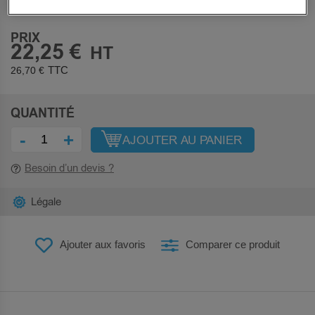
Sous 5 jours
PRIX
22,25 €
26,70 €
QUANTITÉ
-
+
AJOUTER AU PANIER
Besoin d’un devis ?
Légale
Ajouter aux favoris
Comparer ce produit