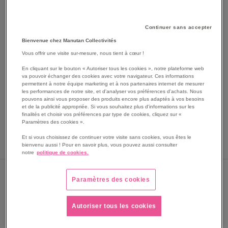
Continuer sans accepter
Bienvenue chez Manutan Collectivités
Vous offrir une visite sur-mesure, nous tient à cœur !
En cliquant sur le bouton « Autoriser tous les cookies », notre plateforme web
va pouvoir échanger des cookies avec votre navigateur. Ces informations
SKIP
permettent à notre équipe marketing et à nos partenaires internet de mesurer
Les avantages
les performances de notre site, et d'analyser vos préférences d'achats. Nous
TO
pouvons ainsi vous proposer des produits encore plus adaptés à vos besoins
THE
Pouf pour l'intérieur
et de la publicité appropriée. Si vous souhaitez plus d'informations sur les
BEGINNING
finalités et choisir vos préférences par type de cookies, cliquez sur «
Résistant à l'abrasion
Paramètres des cookies ».
OF
Remplissage : granulés de mousse
THE
Et si vous choisissez de continuer votre visite sans cookies, vous êtes le
Voir le descriptif complet
IMAGES
bienvenu aussi ! Pour en savoir plus, vous pouvez aussi consulter
notre
politique de cookies.
GALLERY
Sous 3 semaines
Paramètres des cookies
PRIX
130,75 €
Autoriser tous les cookies
156,90 €