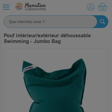
MO
RECHE
Pouf intérieur/extérieur déhoussable
Swimming - Jumbo Bag
SKIP
TO
THE
END
OF
THE
IMAGES
GALLERY