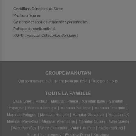
Conditions Générales de Vente
Mentions légales
Gestions des cookies et données personnelles
Politique de confidentialité
RGPD : Manutan Collectivités s'engage !
GROUPE MANUTAN
|
|
Qui sommes-nous ?
Notre politique RSE
Rejoignez-nous
TOUTE LA FAMILLE
|
|
|
|
Casal Sport
Pichon
Manutan France
Manutan Italie
Manutan
|
|
|
|
Espagne
Manutan Portugal
Manutan Belgique
Manutan Tchéquie
|
|
|
Manutan Pologne
Manutan Hongrie
Manutan Slovaquie
Manutan UK
|
|
|
Manutan Pays-Bas
Manutan Allemagne
Manutan Suisse
Witre Suède
|
|
|
|
|
Witre Norvège
Witre Danemark
Witre Finlande
Rapid Racking
|
|
|
Ikaros
Ironmongery
ElectricalDirect
Kruizinga