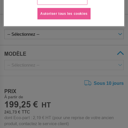
Autoriser tous les cookies
COLORIS DÉTAILLÉ
MODÈLE
Sous 10 jours
PRIX
À partir de
199,25 €
241,73 €
dont Eco-part :
2,19 €
HT (pour une reprise de votre ancien
produit, contactez le service client)