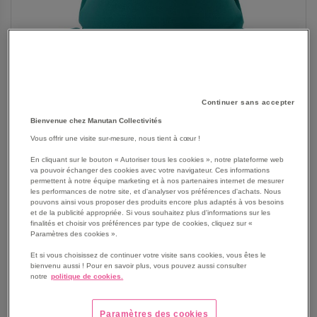
Continuer sans accepter
Bienvenue chez Manutan Collectivités
Vous offrir une visite sur-mesure, nous tient à cœur !
En cliquant sur le bouton « Autoriser tous les cookies », notre plateforme web
SKIP
va pouvoir échanger des cookies avec votre navigateur. Ces informations
Les avantages
permettent à notre équipe marketing et à nos partenaires internet de mesurer
TO
les performances de notre site, et d'analyser vos préférences d'achats. Nous
THE
Coussin flottant design pour se détendre dans la piscine.
pouvons ainsi vous proposer des produits encore plus adaptés à vos besoins
BEGINNING
et de la publicité appropriée. Si vous souhaitez plus d'informations sur les
Pratique, déhoussable avec housse interchangeable.
finalités et choisir vos préférences par type de cookies, cliquez sur «
OF
Séchage facile.
Paramètres des cookies ».
THE
Coloris au choix.
IMAGES
Et si vous choisissez de continuer votre visite sans cookies, vous êtes le
Voir le descriptif complet
bienvenu aussi ! Pour en savoir plus, vous pouvez aussi consulter
GALLERY
notre
politique de cookies.
Paramètres des cookies