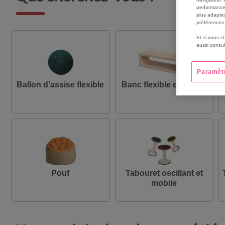
performance
plus adaptés
préférences 
Et si vous c
aussi consul
Paramèt
Ballon d'assise flexible
Banc flexible et gradin
Pouf
Tabouret oscillant et
mobile