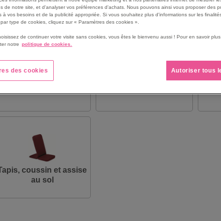
s de notre site, et d'analyser vos préférences d'achats. Nous pouvons ainsi vous proposer des p
 à vos besoins et de la publicité appropriée. Si vous souhaitez plus d'informations sur les finalités
par type de cookies, cliquez sur « Paramètres des cookies ».
hoisissez de continuer votre visite sans cookies, vous êtes le bienvenu aussi ! Pour en savoir pl
ter notre
politique de cookies.
res des cookies
Autoriser tous 
Chaise 4 pieds
Chaise appui sur table
Cha
Tapis, coussin et assise
au sol