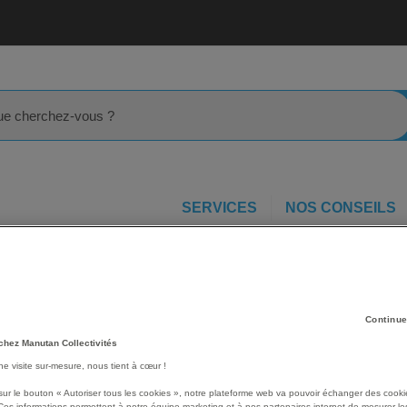
rcher
SERVICES
NOS CONSEILS
xible
Continue
chez Manutan Collectivités
une visite sur-mesure, nous tient à cœur !
sur le bouton « Autoriser tous les cookies », notre plateforme web va pouvoir échanger des cooki
Ces informations permettent à notre équipe marketing et à nos partenaires internet de mesurer le