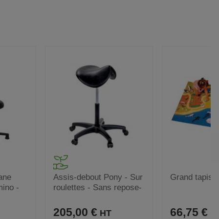
ane
Assis-debout Pony - Sur
Grand tapis 
ino -
roulettes - Sans repose-
pieds
205,00 €
66,75 €