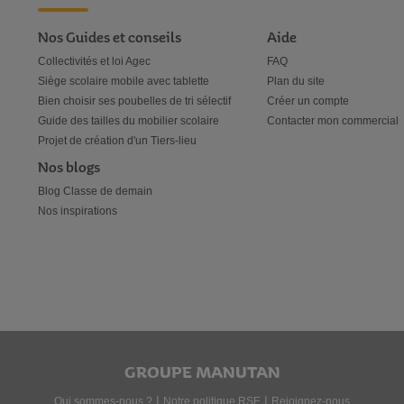
F
P
F
P
Nos Guides et conseils
Aide
A
R
A
R
Collectivités et loi Agec
FAQ
Siège scolaire mobile avec tablette
Plan du site
V
O
V
O
Bien choisir ses poubelles de tri sélectif
Créer un compte
O
D
O
D
Guide des tailles du mobilier scolaire
Contacter mon commercial
Projet de création d'un Tiers-lieu
R
U
R
U
Nos blogs
I
I
I
I
Blog Classe de demain
S
T
S
T
Nos inspirations
GROUPE MANUTAN
|
|
Qui sommes-nous ?
Notre politique RSE
Rejoignez-nous