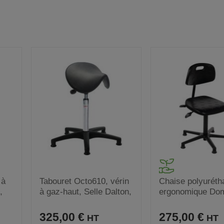
 à
Tabouret Octo610, vérin
Chaise polyuréth
,
à gaz-haut, Selle Dalton,
ergonomique Dom
noir
Basse
325,00 €
275,00 €