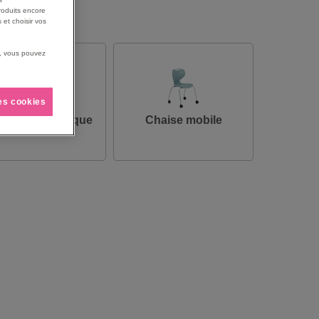
roduits encore
 et choisir vos
us, vous pouvez
les cookies
ise ergonomique
Chaise mobile