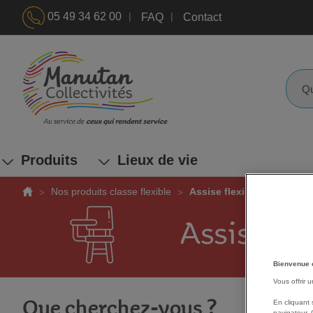
|
|
05 49 34 62 00
FAQ
Contact
ALLEZ
AU
CONTENU
Reche
Produits
Lieux de vie
Nos produits classe flexible
Assise flexible
Assise fle
Bienvenue 
Vous offrir 
En cliquant 
Que cherchez-vous ?
navigateur. 