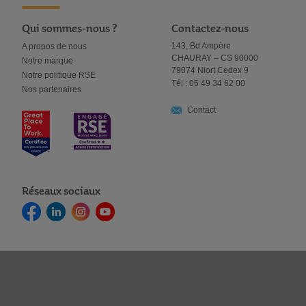
F
P
F
P
Qui sommes-nous ?
Contactez-nous
A
R
A
R
143, Bd Ampère
A propos de nous
CHAURAY – CS 90000
Notre marque
V
O
V
O
79074 Niort Cedex 9
Notre politique RSE
Tél : 05 49 34 62 00
O
D
O
D
Nos partenaires
Contact
R
U
R
U
I
I
I
I
S
T
S
T
Réseaux sociaux