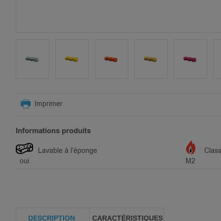
SKIP
TO
Imprimer
THE
BEGINNING
OF
Informations produits
THE
IMAGES
Lavable à l'éponge
Clas
GALLERY
oui
M2
DESCRIPTION
CARACTÉRISTIQUES