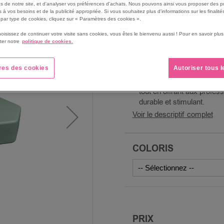
s de notre site, et d'analyser vos préférences d'achats. Nous pouvons ainsi vous proposer des p
PVC.
 à vos besoins et de la publicité appropriée. Si vous souhaitez plus d'informations sur les finalités
Lavable à l’eau/Antibactér
par type de cookies, cliquez sur « Paramètres des cookies ».
Le petit plus, présence d’u
hoisissez de continuer votre visite sans cookies, vous êtes le bienvenu aussi ! Pour en savoir pl
déplacement des modules
ter notre
politique de cookies.
Pensée pour les crèches et
gamme de produits en mous
res des cookies
Autoriser tous 
modularité. Chauffeuses, 
permettent aux enfants de j
tout en offrant aux profess
durable et stimulant.
Voir le descriptif complet
COLORIS
PRIX