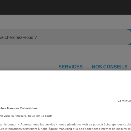
rcher
SERVICES
NOS CONSEILS
e mousse
Pouf Honey droit H20cm LXHXP:128,5x20x64,5 cm
Les avantages
Continue
chez Manutan Collectivités
Pouf Honey droit .
une visite sur-mesure, nous tient à cœur !
Mousse 24kg/m³.
Dessous antidérapant.
sur le bouton « Autoriser tous les cookies », notre plateforme web va pouvoir échanger des cooki
Déhoussable intégralemen
Ces informations permettent à notre équipe marketing et à nos partenaires internet de mesurer le