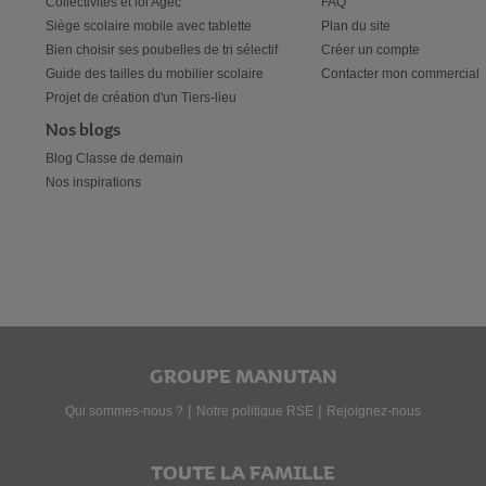
Collectivités et loi Agec
FAQ
Siège scolaire mobile avec tablette
Plan du site
Bien choisir ses poubelles de tri sélectif
Créer un compte
Guide des tailles du mobilier scolaire
Contacter mon commercial
Projet de création d'un Tiers-lieu
Nos blogs
Blog Classe de demain
Nos inspirations
GROUPE MANUTAN
|
|
Qui sommes-nous ?
Notre politique RSE
Rejoignez-nous
TOUTE LA FAMILLE