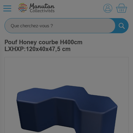
MO
RECHE
Pouf Honey courbe H400cm
LXHXP:120x40x47,5 cm
SKIP
TO
THE
END
OF
THE
IMAGES
GALLERY