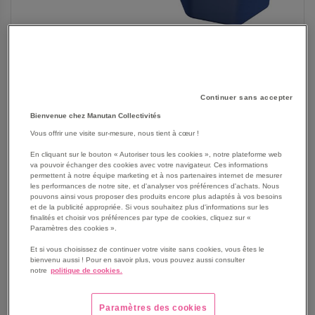
Continuer sans accepter
Bienvenue chez Manutan Collectivités
Vous offrir une visite sur-mesure, nous tient à cœur !
En cliquant sur le bouton « Autoriser tous les cookies », notre plateforme web
va pouvoir échanger des cookies avec votre navigateur. Ces informations
SKIP
Les avantages
permettent à notre équipe marketing et à nos partenaires internet de mesurer
TO
les performances de notre site, et d'analyser vos préférences d'achats. Nous
THE
pouvons ainsi vous proposer des produits encore plus adaptés à vos besoins
Pouf Honey courbe .
et de la publicité appropriée. Si vous souhaitez plus d'informations sur les
BEGINNING
Mousse 24kg/m³.
finalités et choisir vos préférences par type de cookies, cliquez sur «
OF
Dessous antidérapant.
Paramètres des cookies ».
THE
Déhoussable intégralement.
Et si vous choisissez de continuer votre visite sans cookies, vous êtes le
IMAGES
PVC.
bienvenu aussi ! Pour en savoir plus, vous pouvez aussi consulter
GALLERY
notre
politique de cookies.
Lavable à l’eau/Antibactérien.
Le petit plus, présence d’une poignée pour faciliter le
déplacement des modules.
Paramètres des cookies