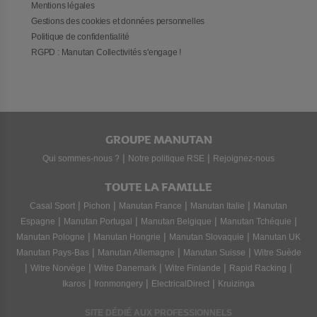
Mentions légales
Gestions des cookies et données personnelles
Politique de confidentialité
RGPD : Manutan Collectivités s'engage !
GROUPE MANUTAN
|
|
Qui sommes-nous ?
Notre politique RSE
Rejoignez-nous
TOUTE LA FAMILLE
|
|
|
|
Casal Sport
Pichon
Manutan France
Manutan Italie
Manutan
|
|
|
|
Espagne
Manutan Portugal
Manutan Belgique
Manutan Tchéquie
|
|
|
Manutan Pologne
Manutan Hongrie
Manutan Slovaquie
Manutan UK
|
|
|
Manutan Pays-Bas
Manutan Allemagne
Manutan Suisse
Witre Suède
|
|
|
|
|
Witre Norvège
Witre Danemark
Witre Finlande
Rapid Racking
|
|
|
Ikaros
Ironmongery
ElectricalDirect
Kruizinga
SITE DÉDIÉ AUX PROFESSIONNELS