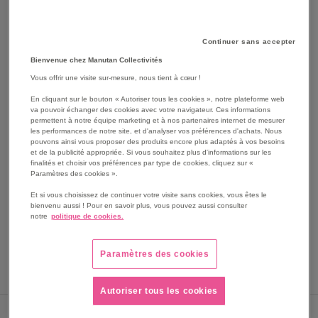
Continuer sans accepter
Bienvenue chez Manutan Collectivités
Vous offrir une visite sur-mesure, nous tient à cœur !
En cliquant sur le bouton « Autoriser tous les cookies », notre plateforme web
va pouvoir échanger des cookies avec votre navigateur. Ces informations
SKIP
Les avantages
permettent à notre équipe marketing et à nos partenaires internet de mesurer
TO
les performances de notre site, et d'analyser vos préférences d'achats. Nous
pouvons ainsi vous proposer des produits encore plus adaptés à vos besoins
THE
Lot de 6 chronomètres digitaux avec précision 1/100e, 3
et de la publicité appropriée. Si vous souhaitez plus d'informations sur les
BEGINNING
touches, livrés en coffret avec cordon de sécurité.
finalités et choisir vos préférences par type de cookies, cliquez sur «
OF
Paramètres des cookies ».
Adaptés aux activités sportives ou aux expériences
THE
chronométrées.
Et si vous choisissez de continuer votre visite sans cookies, vous êtes le
IMAGES
Une prise en main simple pour mesurer facilement le
bienvenu aussi ! Pour en savoir plus, vous pouvez aussi consulter
GALLERY
notre
politique de cookies.
temps.
Voir le descriptif complet
Paramètres des cookies
Autoriser tous les cookies
Sous 5 jours