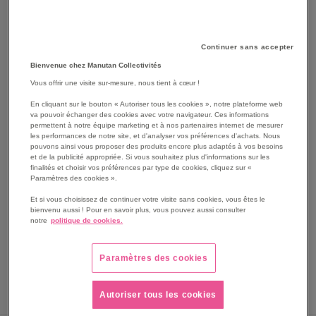
Continuer sans accepter
Bienvenue chez Manutan Collectivités
Vous offrir une visite sur-mesure, nous tient à cœur !
En cliquant sur le bouton « Autoriser tous les cookies », notre plateforme web
va pouvoir échanger des cookies avec votre navigateur. Ces informations
permettent à notre équipe marketing et à nos partenaires internet de mesurer
SKIP
Les avantages
les performances de notre site, et d'analyser vos préférences d'achats. Nous
TO
pouvons ainsi vous proposer des produits encore plus adaptés à vos besoins
et de la publicité appropriée. Si vous souhaitez plus d'informations sur les
THE
Lame pour ouvre boîte à manivelle en inox Matfer.
finalités et choisir vos préférences par type de cookies, cliquez sur «
BEGINNING
lame ou couteau bonzer.
Paramètres des cookies ».
OF
Avec vis moletée.
Et si vous choisissez de continuer votre visite sans cookies, vous êtes le
THE
S'adapte à tous les modèles.
bienvenu aussi ! Pour en savoir plus, vous pouvez aussi consulter
IMAGES
notre
politique de cookies.
Voir le descriptif complet
GALLERY
Paramètres des cookies
Autoriser tous les cookies