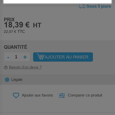
Sous 5 jours
PRIX
18,39 €
22,07 €
QUANTITÉ
-
+
AJOUTER AU PANIER
Besoin d’un devis ?
Légale
Ajouter aux favoris
Comparer ce produit