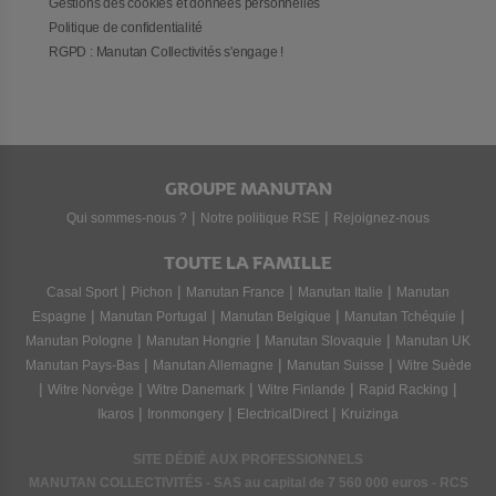
Gestions des cookies et données personnelles
Politique de confidentialité
RGPD : Manutan Collectivités s'engage !
GROUPE MANUTAN
|
|
Qui sommes-nous ?
Notre politique RSE
Rejoignez-nous
TOUTE LA FAMILLE
|
|
|
|
Casal Sport
Pichon
Manutan France
Manutan Italie
Manutan
|
|
|
|
Espagne
Manutan Portugal
Manutan Belgique
Manutan Tchéquie
|
|
|
Manutan Pologne
Manutan Hongrie
Manutan Slovaquie
Manutan UK
|
|
|
Manutan Pays-Bas
Manutan Allemagne
Manutan Suisse
Witre Suède
|
|
|
|
|
Witre Norvège
Witre Danemark
Witre Finlande
Rapid Racking
|
|
|
Ikaros
Ironmongery
ElectricalDirect
Kruizinga
SITE DÉDIÉ AUX PROFESSIONNELS
MANUTAN COLLECTIVITÉS - SAS au capital de 7 560 000 euros - RCS