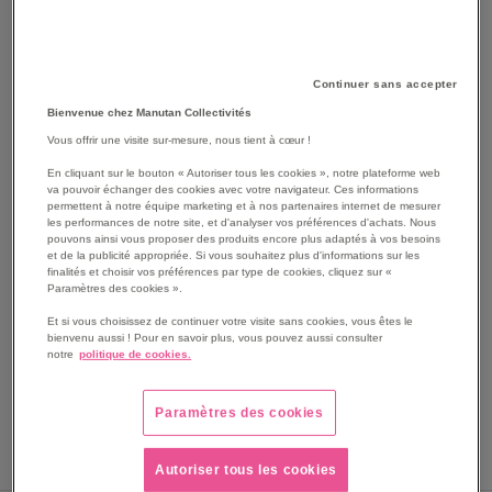
Continuer sans accepter
Bienvenue chez Manutan Collectivités
Vous offrir une visite sur-mesure, nous tient à cœur !
En cliquant sur le bouton « Autoriser tous les cookies », notre plateforme web
va pouvoir échanger des cookies avec votre navigateur. Ces informations
SKIP
permettent à notre équipe marketing et à nos partenaires internet de mesurer
Les avantages
les performances de notre site, et d'analyser vos préférences d'achats. Nous
TO
pouvons ainsi vous proposer des produits encore plus adaptés à vos besoins
THE
Couvercle inox avec poignée gastronorme 2/1 pour bac.
et de la publicité appropriée. Si vous souhaitez plus d'informations sur les
BEGINNING
finalités et choisir vos préférences par type de cookies, cliquez sur «
Made in France chez Bourgeat, seul fabricant français.
Paramètres des cookies ».
OF
Encoche pour ustensile à laisser dans le bac : louche,
THE
pelle, etc..
Et si vous choisissez de continuer votre visite sans cookies, vous êtes le
IMAGES
bienvenu aussi ! Pour en savoir plus, vous pouvez aussi consulter
Voir le descriptif complet
notre
politique de cookies.
GALLERY
Paramètres des cookies
Autoriser tous les cookies