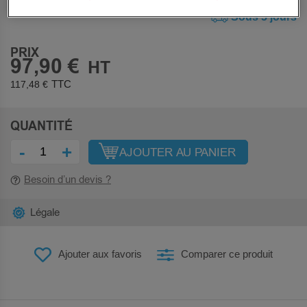
Sous 5 jours
PRIX
97,90 €
117,48 €
QUANTITÉ
-
+
AJOUTER AU PANIER
Besoin d’un devis ?
Légale
Ajouter aux favoris
Comparer ce produit