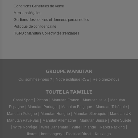
Conditions Générales de Vente
Mentions légales
Gestions des cookies et données personnelles
Politique de confidentialité
RGPD : Manutan Collectivités s'engage !
GROUPE MANUTAN
|
|
Qui sommes-nous ?
Notre politique RSE
Rejoignez-nous
TOUTE LA FAMILLE
|
|
|
|
Casal Sport
Pichon
Manutan France
Manutan Italie
Manutan
|
|
|
|
Espagne
Manutan Portugal
Manutan Belgique
Manutan Tchéquie
|
|
|
Manutan Pologne
Manutan Hongrie
Manutan Slovaquie
Manutan UK
|
|
|
Manutan Pays-Bas
Manutan Allemagne
Manutan Suisse
Witre Suède
|
|
|
|
|
Witre Norvège
Witre Danemark
Witre Finlande
Rapid Racking
|
|
|
Ikaros
Ironmongery
ElectricalDirect
Kruizinga