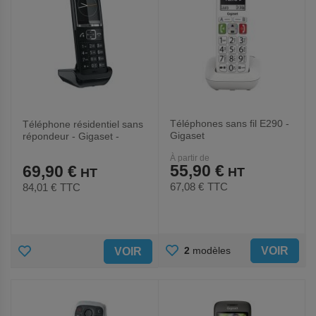
Téléphones sans fil E290 -
Téléphone résidentiel sans
Gigaset
répondeur - Gigaset -
CONFORT550HXNOIR
À partir de
55,90 €
69,90 €
67,08 €
TTC
84,01 €
TTC
AJOUTER
AJOUTER
VOIR
2
modèles
VOIR
AUX
AUX
FAVORIS
FAVORIS