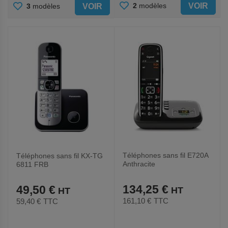
AJOUTER
AJOUTER
VOIR
2
modèles
VOIR
3
modèles
AUX
AUX
FAVORIS
FAVORIS
Téléphones sans fil E720A
Téléphones sans fil KX-TG
Anthracite
6811 FRB
134,25 €
49,50 €
161,10 €
TTC
59,40 €
TTC