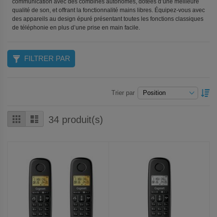
communication avec des combinés autonomes, dotées d’une meilleure
qualité de son, et offrant la fonctionnalité mains libres. Équipez-vous avec
des appareils au design épuré présentant toutes les fonctions classiques
de téléphonie en plus d’une prise en main facile.
FILTRER PAR
P
Trier par
O
D
Grille
Liste
34
produit(s)