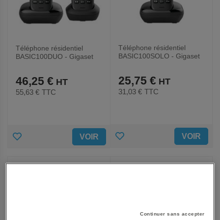
Téléphone résidentiel
Téléphone résidentiel
BASIC100SOLO - Gigaset
BASIC100DUO - Gigaset
25,75 €
46,25 €
31,03 €
TTC
55,63 €
TTC
AJOUTER
AJOUTER
VOIR
VOIR
AUX
AUX
FAVORIS
FAVORIS
Continuer sans accepter