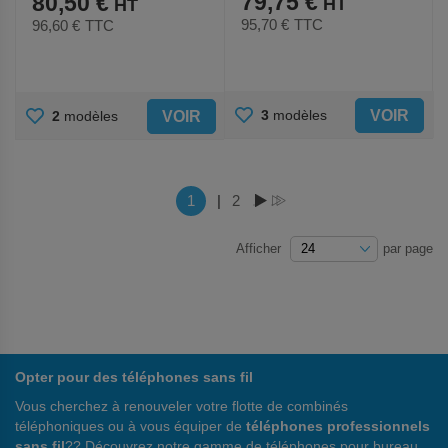
79,75 €
80,50 €
95,70 €
TTC
96,60 €
TTC
AJOUTER
AJOUTER
VOIR
3
modèles
VOIR
2
modèles
AUX
AUX
FAVORIS
FAVORIS
Page
Vous lisez actuellement la page
1
|
Page
2
PAGE
PAGE
Afficher
par page
Opter pour des téléphones sans fil
Vous cherchez à renouveler votre flotte de combinés
téléphoniques ou à vous équiper de
téléphones professionnels
sans fil
?? Découvrez notre gamme de téléphones pour bureau,