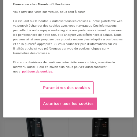
Bienvenue chez Manutan Collectivités
Vous offrir une visite sur-mesure, nous tient à cœur !
En cliquant sur le bouton « Autoriser tous les cookies », notre plateforme web
va pouvoir échanger des cookies avec votre navigateur. Ces informations
permettent à notre équipe marketing et à nos partenaires internet de mesurer
les performances de notre site, et d'analyser vos préférences d'achats. Nous
Micro-casque sans fil DECT
Micro-casque sans fil DECT
pouvons ainsi vous proposer des produits encore plus adaptés à vos besoins
562 Wireless Dual CP-HS-
IMPACT SDW 5016T - Epos
et de la publicité appropriée. Si vous souhaitez plus d'informations sur les
WL-562-M-EU= Cisco
finalités et choisir vos préférences par type de cookies, cliquez sur «
Paramètres des cookies ».
489,00 €
439,00 €
Et si vous choisissez de continuer votre visite sans cookies, vous êtes le
586,80 €
TTC
526,80 €
TTC
bienvenu aussi ! Pour en savoir plus, vous pouvez aussi consulter
notre
politique de cookies.
Paramètres des cookies
AJOUTER
AJOUTER
VOIR
VOIR
AUX
AUX
Autoriser tous les cookies
FAVORIS
FAVORIS