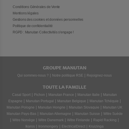
Conditions Générales de Vente
Mentions légales
Gestions des cookies et données personnelles
Politique de confidentialité
RGPD : Manutan Collectivités s'engage !
GROUPE MANUTAN
|
|
Qui sommes-nous ?
Notre politique RSE
Rejoignez-nous
TOUTE LA FAMILLE
|
|
|
|
Casal Sport
Pichon
Manutan France
Manutan Italie
Manutan
|
|
|
|
Espagne
Manutan Portugal
Manutan Belgique
Manutan Tchéquie
|
|
|
Manutan Pologne
Manutan Hongrie
Manutan Slovaquie
Manutan UK
|
|
|
Manutan Pays-Bas
Manutan Allemagne
Manutan Suisse
Witre Suède
|
|
|
|
|
Witre Norvège
Witre Danemark
Witre Finlande
Rapid Racking
|
|
|
Ikaros
Ironmongery
ElectricalDirect
Kruizinga