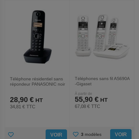
FAVORIS
FAVORIS
Téléphones sans fil AS690A
Téléphone résidentiel sans
-Gigaset
répondeur PANASONIC noir
- kxtg1611frh
À partir de
55,90 €
28,90 €
67,08 €
TTC
34,81 €
TTC
AJOUTER
AJOUTER
VOIR
3
modèles
VOIR