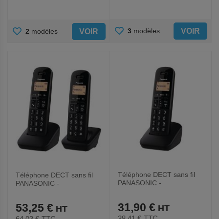
AJOUTER
AJOUTER
VOIR
3
modèles
VOIR
2
modèles
AUX
AUX
FAVORIS
FAVORIS
Téléphone DECT sans fil
Téléphone DECT sans fil
PANASONIC -
PANASONIC -
KXTGB610FRB
KXTGB612FRB
31,90 €
53,25 €
38,41 €
TTC
64,03 €
TTC