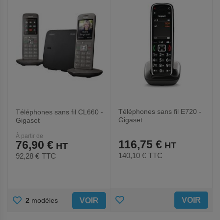
FAVORIS
FAVORIS
Téléphones sans fil E720 -
Téléphones sans fil CL660 -
Gigaset
Gigaset
À partir de
116,75 €
76,90 €
140,10 €
TTC
92,28 €
TTC
AJOUTER
AJOUTER
VOIR
VOIR
2
modèles
AUX
AUX