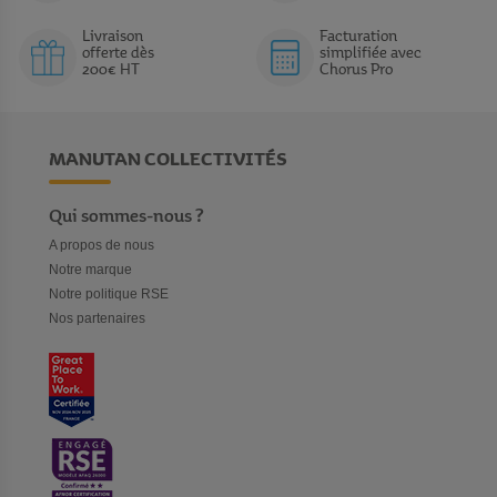
qu’elles puissent correspondre parfaitement à l’ambiance de
Livraison
Facturation
travail de votre enseigne. Les modes mains libres ou haut-
offerte dès
simplifiée avec
parleurs permettront aux professionnels de travailler dans les
200€ HT
Chorus Pro
meilleures conditions, tout en étant réactifs pour répondre dans
les meilleurs délais.
MANUTAN COLLECTIVITÉS
Qui sommes-nous ?
A propos de nous
Notre marque
Notre politique RSE
Nos partenaires