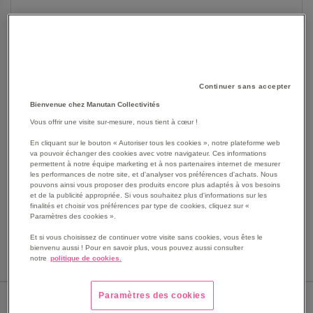
Continuer sans accepter
SKIP
Les avantages
Bienvenue chez Manutan Collectivités
TO
THE
Vous offrir une visite sur-mesure, nous tient à cœur !
Bac pour chariot à étagères
BEGINNING
Dimensions int.: 815 x 455 x 45 mm (L/P/H)
En cliquant sur le bouton « Autoriser tous les cookies », notre plateforme web
OF
Force du bord: 15 mm
va pouvoir échanger des cookies avec votre navigateur. Ces informations
THE
permettent à notre équipe marketing et à nos partenaires internet de mesurer
Pour surface utile: 850 x 500 mm (L/P)
les performances de notre site, et d'analyser vos préférences d'achats. Nous
IMAGES
Plateau mélaminé, finition hêtre
pouvons ainsi vous proposer des produits encore plus adaptés à vos besoins
GALLERY
et de la publicité appropriée. Si vous souhaitez plus d'informations sur les
Avec crochet et vis
finalités et choisir vos préférences par type de cookies, cliquez sur «
CNC par bac: 80 kg
Paramètres des cookies ».
Voir le descriptif complet
Et si vous choisissez de continuer votre visite sans cookies, vous êtes le
bienvenu aussi ! Pour en savoir plus, vous pouvez aussi consulter
notre
politique de cookies.
Paramètres des cookies
HAUTEUR HORS TOUT