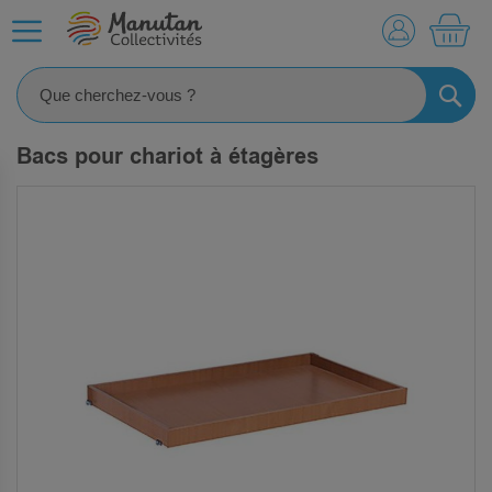
MO
RECHE
Bacs pour chariot à étagères
SKIP
TO
THE
END
OF
THE
IMAGES
GALLERY