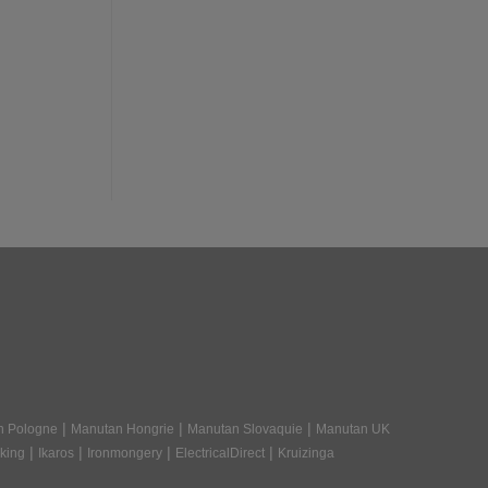
|
|
|
n Pologne
Manutan Hongrie
Manutan Slovaquie
Manutan UK
|
|
|
|
king
Ikaros
Ironmongery
ElectricalDirect
Kruizinga