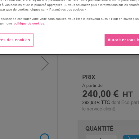
s de notre site, et d'analyser vos préférences d'achats. Nous pouvons ainsi vous proposer des p
En mélaminé, ép. 18 mm.
 à vos besoins et de la publicité appropriée. Si vous souhaitez plus d'informations sur les finalités
par type de cookies, cliquez sur « Paramètres des cookies ».
Voir le descriptif complet
hoisissez de continuer votre visite sans cookies, vous êtes le bienvenu aussi ! Pour en savoir pl
ter notre
politique de cookies.
STRUCTURE COLOR
res des cookies
Autoriser tous 
PRIX
À partir de
240,00 €
dont Eco-part
292,93 €
le service client)
QUANTITÉ