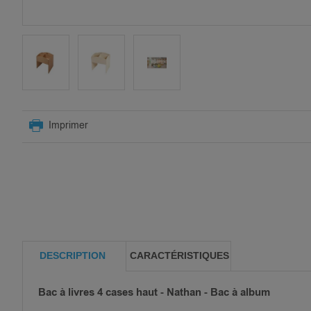
SKIP
TO
Imprimer
THE
BEGINNING
OF
THE
IMAGES
GALLERY
DESCRIPTION
CARACTÉRISTIQUES
Bac à livres 4 cases haut - Nathan - Bac à album