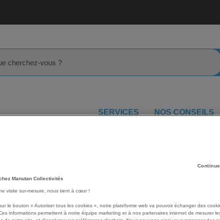
rcher
SERVICES
NOS CONSEILS
es
Bac à livres 4 cases haut - Nathan
Continue
Les avantages
chez Manutan Collectivités
1 bac à albums d'une gra
une visite sur-mesure, nous tient à cœur !
sous lequel on peut aussi
2 bacs 1 case.
sur le bouton « Autoriser tous les cookies », notre plateforme web va pouvoir échanger des cooki
Ces informations permettent à notre équipe marketing et à nos partenaires internet de mesurer le
Séparations intérieures de