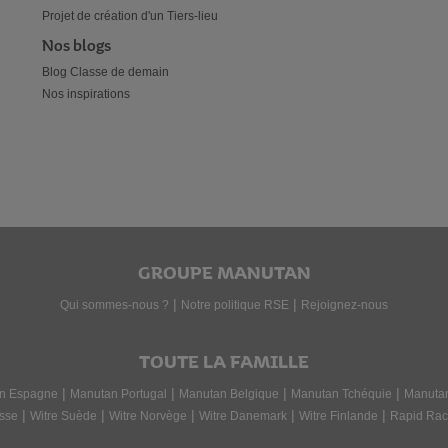
Projet de création d'un Tiers-lieu
Nos blogs
Blog Classe de demain
Nos inspirations
GROUPE MANUTAN
|
|
Qui sommes-nous ?
Notre politique RSE
Rejoignez-nous
TOUTE LA FAMILLE
|
|
|
|
n Espagne
Manutan Portugal
Manutan Belgique
Manutan Tchéquie
Manuta
|
|
|
|
|
sse
Witre Suède
Witre Norvège
Witre Danemark
Witre Finlande
Rapid Rac