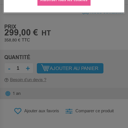
Nous contacter
PRIX
299,00 €
358,80 €
QUANTITÉ
-
+
AJOUTER AU PANIER
Besoin d’un devis ?
1 an
Ajouter aux favoris
Comparer ce produit