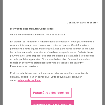
Continuer sans accepter
Bienvenue chez Manutan Collectivités
Vous offrir une visite sur-mesure, nous tient à cœur !
En cliquant sur le bouton « Autoriser tous les cookies », notre plateforme web
va pouvoir échanger des cookies avec votre navigateur. Ces informations
permettent à notre équipe marketing et à nos partenaires internet de mesurer
les performances de notre site, et d'analyser vos préférences d'achats. Nous
pouvons ainsi vous proposer des produits encore plus adaptés à vos besoins
et de la publicité appropriée. Si vous souhaitez plus d'informations sur les
finalités et choisir vos préférences par type de cookies, cliquez sur «
SKIP
Les avantages
Paramètres des cookies ».
TO
THE
Armoire à pharmacie murale 4 tablettes
Et si vous choisissez de continuer votre visite sans cookies, vous êtes le
bienvenu aussi ! Pour en savoir plus, vous pouvez aussi consulter
BEGINNING
Fermeture à clef
notre
politique de cookies.
OF
Stockage de produits pharmaceutiques
THE
Stockage d'équipement de premiers secours
IMAGES
Paramètres des cookies
Voir le descriptif complet
GALLERY
Autoriser tous les cookies