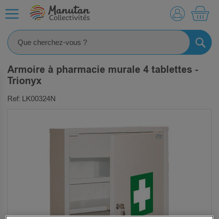
MO
RECHE
Armoire à pharmacie murale 4 tablettes -
Trionyx
Ref: LK00324N
SKIP
TO
THE
END
OF
THE
IMAGES
GALLERY