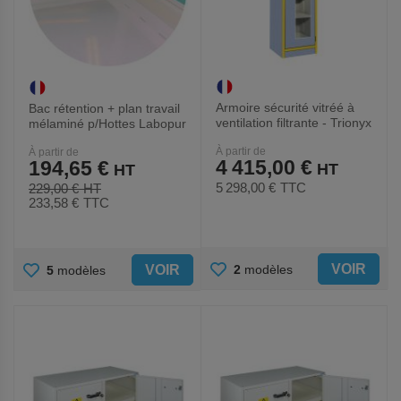
Armoire sécurité vitréé à
Bac rétention + plan travail
ventilation filtrante - Trionyx
mélaminé p/Hottes Labopur
série - Trionyx
À partir de
À partir de
4 415,00 €
194,65 €
5 298,00 €
TTC
229,00 €
233,58 €
TTC
AJOUTER
AJOUTER
VOIR
2
modèles
VOIR
5
modèles
AUX
AUX
FAVORIS
FAVORIS