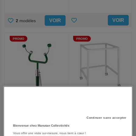
AJOUTER
AJOUTER
VOIR
VOIR
2
modèles
AUX
AUX
PROMO
PROMO
FAVORIS
FAVORIS
Table tubulaire mobile hotte
Douchette oculaire à fixer
série H - Trionyx
sur table - 2 jets
Continuer sans accepter
À partir de
Bienvenue chez Manutan Collectivités
752,25 €
305,10 €
Vous offrir une visite sur-mesure, nous tient à cœur !