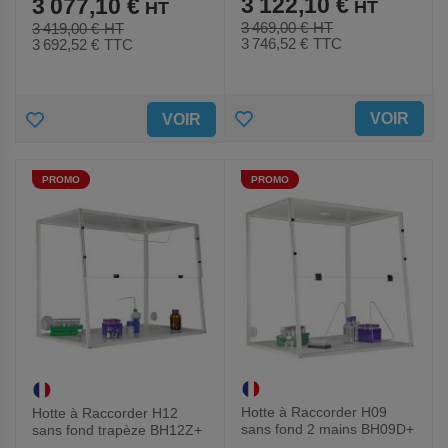
3 122,10 €
3 077,10 €
3 469,00 €
3 419,00 €
3 746,52 €
TTC
3 692,52 €
TTC
AJOUTER
AJOUTER
VOIR
VOIR
AUX
AUX
PROMO
PROMO
FAVORIS
FAVORIS
Hotte à Raccorder H09
Hotte à Raccorder H12
sans fond 2 mains BH09D+
sans fond trapèze BH12Z+