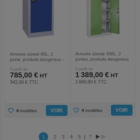
Armoire sûreté 300L, 2
Armoire sûreté 80L, 1
portes, produits dangereux
porte, produits dangereux -
- Trionyx
Trionyx
À partir de
À partir de
1 389,00 €
785,00 €
1 666,80 €
TTC
942,00 €
TTC
AJOUTER
AJOUTER
VOIR
4
modèles
VOIR
4
modèles
AUX
AUX
FAVORIS
FAVORIS
Page
Vous lisez actuellement la page
1
Page
2
Page
3
Page
4
Page
5
|
Page
7