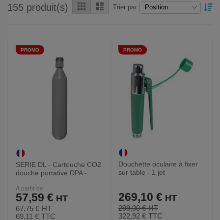
Grille
Liste
155
produit(s)
PA
Trier par
OR
DÉ
PROMO
PROMO
Douchette oculaire à fixer
SERIE DL - Cartouche CO2
sur table - 1 jet
douche portative DPA -
Trionyx
À partir de
269,10 €
57,59 €
299,00 €
67,75 €
322,92 €
TTC
69,11 €
TTC