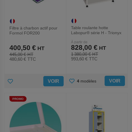
Table roulante hotte
Filtre à charbon actif pour
Labopur® série H - Trionyx
Formol FOR200
À partir de
828,00 €
400,50 €
1 380,00 €
445,00 €
993,60 €
TTC
480,60 €
TTC
AJOUTER
AJOUTER
VOIR
4
modèles
VOIR
AUX
AUX
PROMO
FAVORIS
FAVORIS