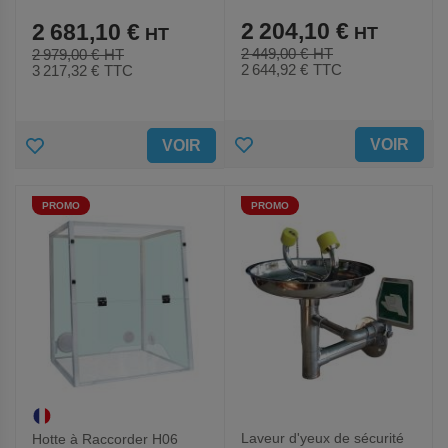
2 204,10 €
2 681,10 €
2 449,00 €
2 979,00 €
2 644,92 €
TTC
3 217,32 €
TTC
AJOUTER
AJOUTER
VOIR
VOIR
AUX
AUX
PROMO
PROMO
FAVORIS
FAVORIS
Laveur d'yeux de sécurité
Hotte à Raccorder H06