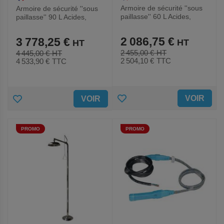
Armoire de sécurité ''sous
Armoire de sécurité ''sous
paillasse'' 60 L Acides,
paillasse'' 90 L Acides,
Bases
Bases,Solvants,Toxiques
2 086,75 €
3 778,25 €
2 455,00 €
4 445,00 €
2 504,10 €
TTC
4 533,90 €
TTC
AJOUTER
AJOUTER
VOIR
VOIR
AUX
AUX
PROMO
PROMO
FAVORIS
FAVORIS