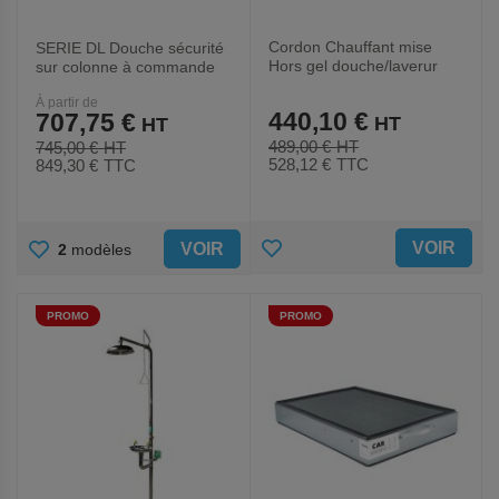
Cordon Chauffant mise
SERIE DL Douche sécurité
Hors gel douche/laverur
sur colonne à commande
yeux
manuelle - Trionyx
À partir de
440,10 €
707,75 €
489,00 €
745,00 €
528,12 €
TTC
849,30 €
TTC
AJOUTER
AJOUTER
VOIR
VOIR
2
modèles
AUX
AUX
PROMO
PROMO
FAVORIS
FAVORIS