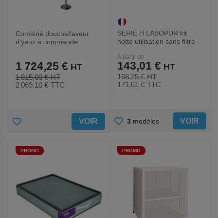
SERIE H LABOPUR kit
Combiné douche/laveur
hotte utilisation sans filtre -
d'yeux à commande
Trionyx
manuelle 100% Inox
À partir de
143,01 €
1 724,25 €
168,25 €
1 815,00 €
171,61 €
TTC
2 069,10 €
TTC
AJOUTER
AJOUTER
VOIR
3
modèles
VOIR
AUX
AUX
PROMO
PROMO
FAVORIS
FAVORIS