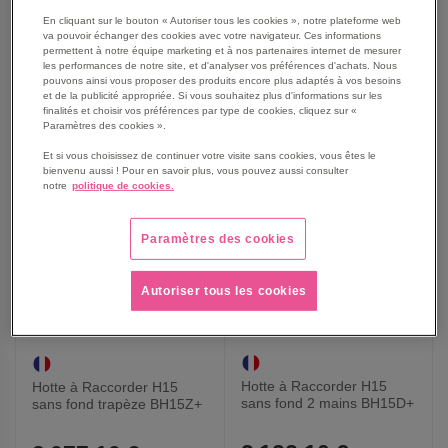
885,00 €
339,00 €
902,70 €
TTC
366,12 €
TTC
En cliquant sur le bouton « Autoriser tous les cookies », notre plateforme web
va pouvoir échanger des cookies avec votre navigateur. Ces informations
permettent à notre équipe marketing et à nos partenaires internet de mesurer
les performances de notre site, et d'analyser vos préférences d'achats. Nous
pouvons ainsi vous proposer des produits encore plus adaptés à vos besoins
AJOUTER
AJOUTER
VOIR
4
modèles
VOIR
et de la publicité appropriée. Si vous souhaitez plus d'informations sur les
finalités et choisir vos préférences par type de cookies, cliquez sur «
AUX
AUX
Paramètres des cookies ».
PROMO
PROMO
Et si vous choisissez de continuer votre visite sans cookies, vous êtes le
FAVORIS
FAVORIS
bienvenu aussi ! Pour en savoir plus, vous pouvez aussi consulter
notre
politique de cookies.
Paramètres des cookies
Autoriser tous les cookies
Hotte à Raccorder H15
Hotte à Raccorder H15
sans fond 2 mains BH15D+
sans fond trapèze BH15Z+