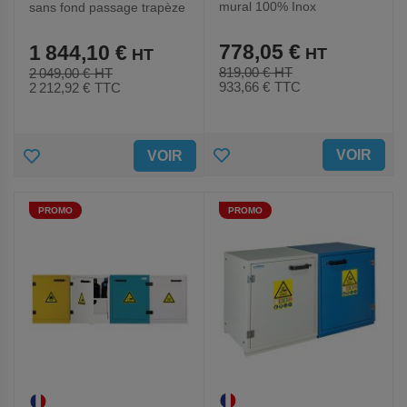
mural 100% Inox
sans fond passage trapèze
BH06Z+
778,05 €
1 844,10 €
819,00 €
2 049,00 €
933,66 €
TTC
2 212,92 €
TTC
AJOUTER
AJOUTER
VOIR
VOIR
AUX
AUX
PROMO
PROMO
FAVORIS
FAVORIS