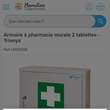
MO
RECHE
Armoire à pharmacie murale 2 tablettes -
Trionyx
Ref: LK00325K
SKIP
TO
THE
END
OF
THE
IMAGES
GALLERY