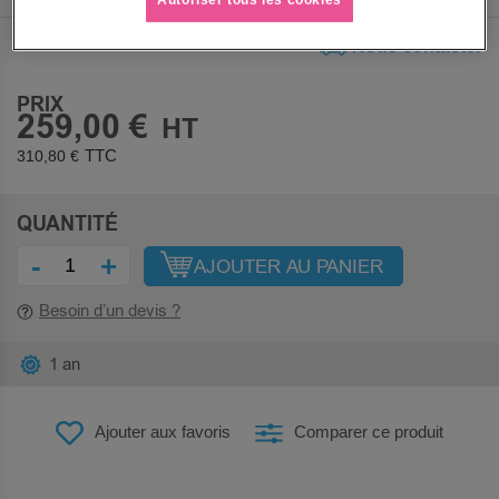
Nous contacter
PRIX
259,00 €
310,80 €
QUANTITÉ
-
+
AJOUTER AU PANIER
Besoin d’un devis ?
1 an
Ajouter aux favoris
Comparer ce produit