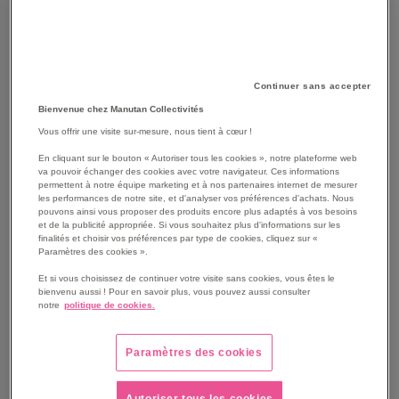
Continuer sans accepter
Bienvenue chez Manutan Collectivités
Vous offrir une visite sur-mesure, nous tient à cœur !
En cliquant sur le bouton « Autoriser tous les cookies », notre plateforme web
va pouvoir échanger des cookies avec votre navigateur. Ces informations
permettent à notre équipe marketing et à nos partenaires internet de mesurer
les performances de notre site, et d'analyser vos préférences d'achats. Nous
pouvons ainsi vous proposer des produits encore plus adaptés à vos besoins
et de la publicité appropriée. Si vous souhaitez plus d'informations sur les
finalités et choisir vos préférences par type de cookies, cliquez sur «
SKIP
Les avantages
Paramètres des cookies ».
TO
THE
Armoire à pharmacie murale 2 tablettes
Et si vous choisissez de continuer votre visite sans cookies, vous êtes le
bienvenu aussi ! Pour en savoir plus, vous pouvez aussi consulter
BEGINNING
Fermeture à clef
notre
politique de cookies.
OF
Stockage de produits pharmaceutiques
THE
Stockage d'équipement de premiers secours
IMAGES
Paramètres des cookies
Voir le descriptif complet
GALLERY
Autoriser tous les cookies