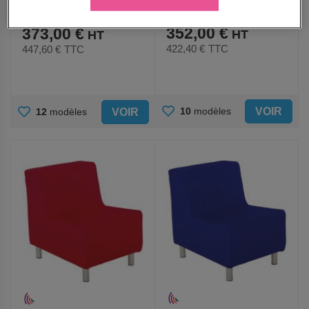
À partir de
À partir de
352,00 €
373,00 €
422,40 €
TTC
447,60 €
TTC
AJOUTER
AJOUTER
VOIR
10
modèles
VOIR
12
modèles
AUX
AUX
FAVORIS
FAVORIS