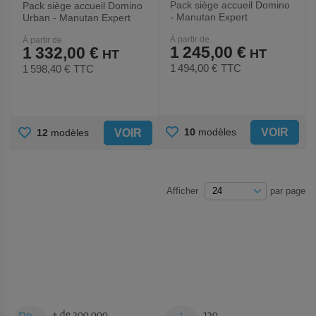
Pack siège accueil Domino
Pack siège accueil Domino
- Manutan Expert
Urban - Manutan Expert
À partir de
À partir de
1 245,00 €
1 332,00 €
1 494,00 €
TTC
1 598,40 €
TTC
AJOUTER
AJOUTER
VOIR
10
modèles
VOIR
12
modèles
AUX
AUX
FAVORIS
FAVORIS
Afficher
par page
+ de 300 000
130