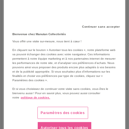
FILTRER PAR
P
Trier par
O
Continuer sans accepter
D
Bienvenue chez Manutan Collectivités
Grille
Liste
4
produit(s)
Vous offrir une visite sur-mesure, nous tient à cœur !
En cliquant sur le bouton « Autoriser tous les cookies », notre plateforme web
va pouvoir échanger des cookies avec votre navigateur. Ces informations
permettent à notre équipe marketing et à nos partenaires internet de mesurer
les performances de notre site, et d'analyser vos préférences d'achats. Nous
pouvons ainsi vous proposer des produits encore plus adaptés à vos besoins
et de la publicité appropriée. Si vous souhaitez plus d'informations sur les
finalités et choisir vos préférences par type de cookies, cliquez sur «
Paramètres des cookies ».
Et si vous choisissez de continuer votre visite sans cookies, vous êtes le
bienvenu aussi ! Pour en savoir plus, vous pouvez aussi consulter
notre
politique de cookies.
Paramètres des cookies
Chauffeuse accueil Domino
Sièges accueil Domino
Autoriser tous les cookies
- Manutan Expert
Urban - Manutan Expert