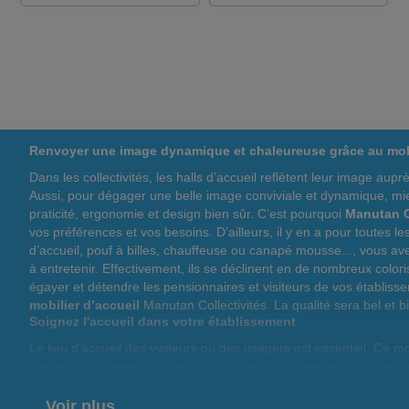
Renvoyer une image dynamique et chaleureuse grâce au mobil
Dans les collectivités, les halls d’accueil reflètent leur image a
Aussi, pour dégager une belle image conviviale et dynamique, mi
praticité, ergonomie et design bien sûr. C’est pourquoi
Manutan C
vos préférences et vos besoins. D’ailleurs, il y en a pour toutes 
d’accueil, pouf à billes, chauffeuse ou canapé mousse..., vous a
à entretenir. Effectivement, ils se déclinent en de nombreux colori
égayer et détendre les pensionnaires et visiteurs de vos établis
mobilier d’accueil
Manutan Collectivités. La qualité sera bel et 
Soignez l'accueil dans votre établissement
Le lieu d'accueil des visiteurs ou des usagers est essentiel. Ce mo
design, traditionnel, à vous de choisir ce qui correspond le mieux
optimiser l'espace et assurer le confort des usagers. Avec un look
comptoir, des chaises, des fauteuils ou des bureaux, choisissez 
Voir plus