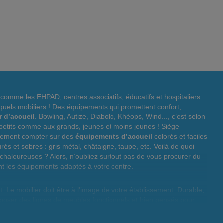
s comme les EHPAD, centres associatifs, éducatifs et hospitaliers.
 quels mobiliers ! Des équipements qui promettent confort,
r d’accueil
. Bowling, Autize, Diabolo, Khéops, Wind..., c’est selon
ux petits comme aux grands, jeunes et moins jeunes ! Siège
galement compter sur des
équipements d’accueil
colorés et faciles
rés et sobres : gris métal, châtaigne, taupe, etc. Voilà de quoi
chaleureuses ? Alors, n’oubliez surtout pas de vous procurer du
nt les équipements adaptés à votre centre.
t. Le mobilier doit être à l'image de votre établissement. Durable,
proposer des lignes de meubles fonctionnels et bien pensés pour
flète votre compétence et votre savoir-faire. Que ce soit un
 établissement. Le
mobilier d'accueil
pour les institutions peut