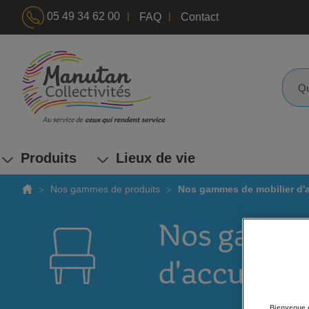
|
|
05 49 34 62 00
FAQ
Contact
ALLEZ
AU
CONTENU
Reche
Produits
Lieux de vie
Nos gammes de produits
Nos gammes de mobilier d'a
Nos gamme
d'accueil
Bienvenue 