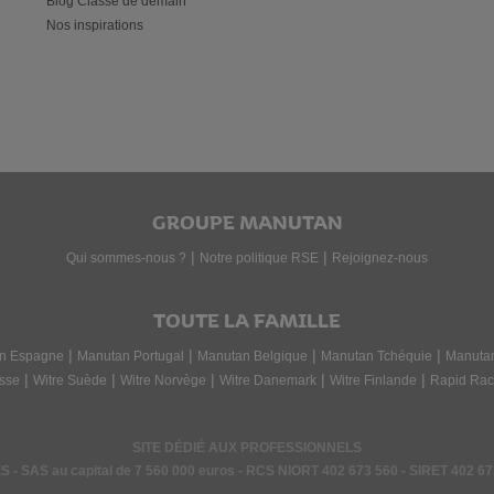
Blog Classe de demain
re espace d'accueil. Chez Manutan Collectivités, vous êtes sûr de trou
Nos inspirations
GROUPE MANUTAN
|
|
Qui sommes-nous ?
Notre politique RSE
Rejoignez-nous
TOUTE LA FAMILLE
|
|
|
|
n Espagne
Manutan Portugal
Manutan Belgique
Manutan Tchéquie
Manuta
|
|
|
|
|
sse
Witre Suède
Witre Norvège
Witre Danemark
Witre Finlande
Rapid Rac
SITE DÉDIÉ AUX PROFESSIONNELS
 SAS au capital de 7 560 000 euros - RCS NIORT
402 673 560
- SIRET
402 67