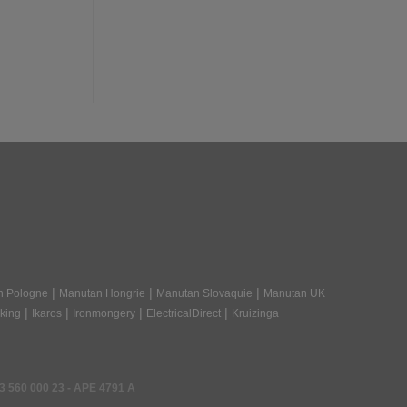
ver des meubles fiables et durables en parfaite adéquation avec
|
|
|
n Pologne
Manutan Hongrie
Manutan Slovaquie
Manutan UK
|
|
|
|
king
Ikaros
Ironmongery
ElectricalDirect
Kruizinga
3 560 000 23
- APE 4791 A