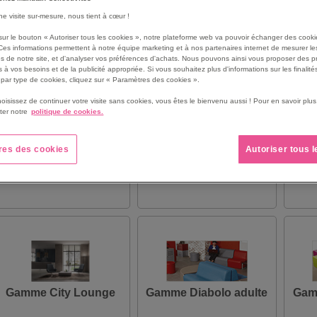
une visite sur-mesure, nous tient à cœur !
sur le bouton « Autoriser tous les cookies », notre plateforme web va pouvoir échanger des cooki
Ces informations permettent à notre équipe marketing et à nos partenaires internet de mesurer le
s de notre site, et d'analyser vos préférences d'achats. Nous pouvons ainsi vous proposer des p
 à vos besoins et de la publicité appropriée. Si vous souhaitez plus d'informations sur les finalités
par type de cookies, cliquez sur « Paramètres des cookies ».
hoisissez de continuer votre visite sans cookies, vous êtes le bienvenu aussi ! Pour en savoir pl
ter notre
politique de cookies.
res des cookies
Autoriser tous 
Gamme Ainhoa
Gamme Atrium
Gamme City Lounge
Gamme Diabolo adulte
Gam