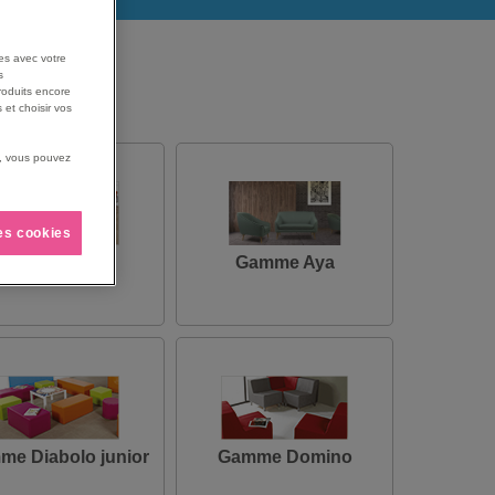
es avec votre
s
roduits encore
 et choisir vos
us, vous pouvez
les cookies
Gamme Autize
Gamme Aya
me Diabolo junior
Gamme Domino