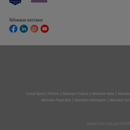
de vos envies et de l'ambiance que vous souhaitez créer dans vot
vos besoins professionnels.
Réseaux sociaux
|
|
|
|
Casal Sport
Pichon
Manutan France
Manutan Italie
Manuta
|
|
Manutan Pays-Bas
Manutan Allemagne
Manutan Sui
MANUTAN COLLECTIVITÉS -