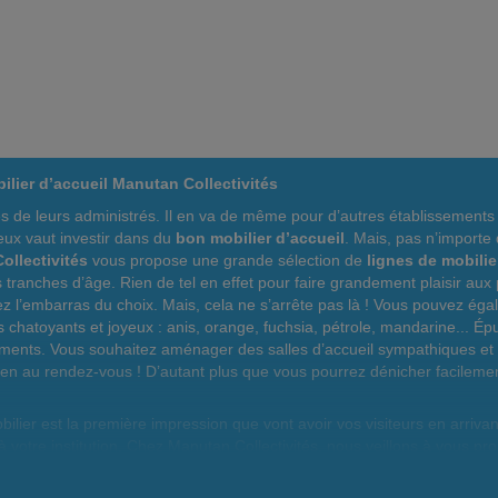
ier d’accueil Manutan Collectivités
uprès de leurs administrés. Il en va de même pour d’autres établissement
eux vaut investir dans du
bon mobilier d’accueil
. Mais, pas n’importe
ollectivités
vous propose une grande sélection de
lignes de mobilie
les tranches d’âge. Rien de tel en effet pour faire grandement plaisir a
vez l’embarras du choix. Mais, cela ne s’arrête pas là ! Vous pouvez é
s chatoyants et joyeux : anis, orange, fuchsia, pétrole, mandarine... Épu
sements. Vous souhaitez aménager des salles d’accueil sympathiques et 
bien au rendez-vous ! D’autant plus que vous pourrez dénicher facileme
bilier est la première impression que vont avoir vos visiteurs en arrivan
 à votre institution. Chez Manutan Collectivités, nous veillons à vous 
 professionnel, le mobilier que vous choisissez pour l'espace accueil re
une gamme et réalisez vos ambitions au service de l'accueil dans votre