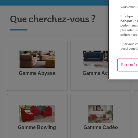
Vous offrir 
En cliquant 
Que cherchez-vous ?
navigateur. 
performance
plus adaptés
préférences 
Et si vous c
aussi consul
Paramèt
Gamme Abyssa
Gamme Accord
Gamme Bowling
Gamme Cadéo