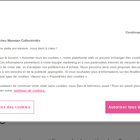
Continue
chez Manutan Collectivités
une visite sur-mesure, nous tient à cœur !
sur le bouton « Autoriser tous les cookies », notre plateforme web va pouvoir échanger des cooki
Ces informations permettent à notre équipe marketing et à nos partenaires internet de mesurer le
s de notre site, et d'analyser vos préférences d'achats. Nous pouvons ainsi vous proposer des p
 à vos besoins et de la publicité appropriée. Si vous souhaitez plus d'informations sur les finalités
par type de cookies, cliquez sur « Paramètres des cookies ».
hoisissez de continuer votre visite sans cookies, vous êtes le bienvenu aussi ! Pour en savoir pl
ter notre
politique de cookies.
res des cookies
Autoriser tous 
ège scolaire mobile iMO-LE