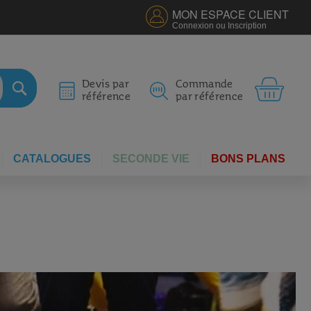
MON ESPACE CLIENT
Connexion ou Inscription
MON 
Devis par
Commande
référence
par référence
RECHERCHER
CATALOGUES
SECONDE VIE
BONS PLANS