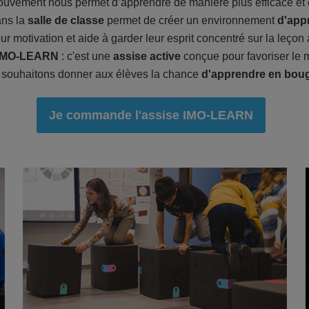
uvement nous permet d’apprendre de manière plus efficace et e
ans la
salle de classe
permet de créer un environnement
d'appr
ur motivation et aide à garder leur esprit concentré sur la leçon
'iMO-LEARN
: c'est une
assise active
conçue pour favoriser le 
souhaitons donner aux élèves la chance
d'apprendre en boug
Je commande l'assise IMO-LEARN