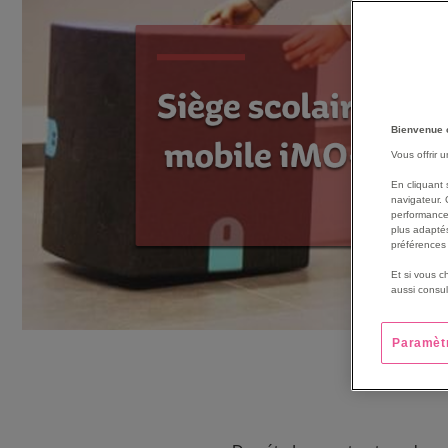
Bienvenue 
Vous offrir 
En cliquant 
navigateur. 
performance
plus adaptés
préférences 
Et si vous c
aussi consul
Paramèt
Si