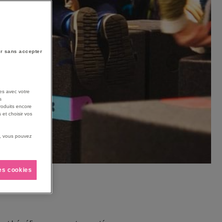
r sans accepter
es avec votre
s
roduits encore
 et choisir vos
us, vous pouvez
les cookies
ARN