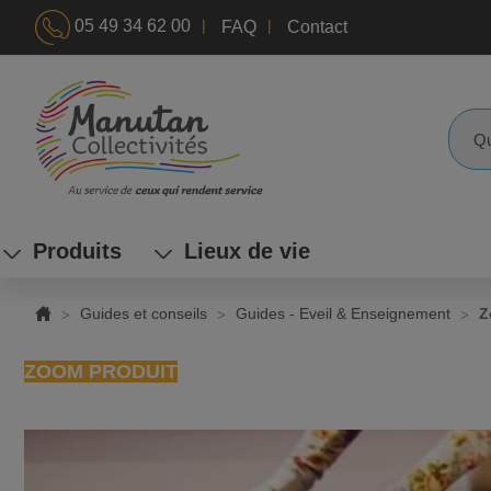
|
|
05 49 34 62 00
FAQ
Contact
ALLEZ
AU
CONTENU
Reche
Produits
Lieux de vie
Guides et conseils
Guides - Eveil & Enseignement
Z
ZOOM PRODUIT