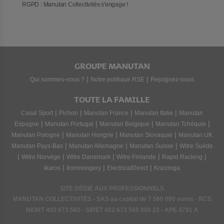
RGPD : Manutan Collectivités s'engage !
GROUPE MANUTAN
|
|
Qui sommes-nous ?
Notre politique RSE
Rejoignez-nous
TOUTE LA FAMILLE
|
|
|
|
Casal Sport
Pichon
Manutan France
Manutan Italie
Manutan
|
|
|
|
Espagne
Manutan Portugal
Manutan Belgique
Manutan Tchéquie
|
|
|
Manutan Pologne
Manutan Hongrie
Manutan Slovaquie
Manutan UK
|
|
|
Manutan Pays-Bas
Manutan Allemagne
Manutan Suisse
Witre Suède
|
|
|
|
|
Witre Norvège
Witre Danemark
Witre Finlande
Rapid Racking
|
|
|
Ikaros
Ironmongery
ElectricalDirect
Kruizinga
SITE DÉDIÉ AUX PROFESSIONNELS
MANUTAN COLLECTIVITÉS - SAS au capital de 7 560 000 euros - RCS
NIORT
402 673 560
- SIRET
402 673 560 000 23
- APE 4791 A