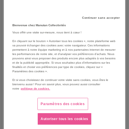
Continuer sans accepter
Bienvenue chez Manutan Collectivités
Vous offrir une visite sur-mesure, nous tient à cœur !
En cliquant sur le bouton « Autoriser tous les cookies », notre plateforme web
va pouvoir échanger des cookies avec votre navigateur. Ces informations
permettent à notre équipe marketing et à nos partenaires internet de mesurer
les performances de notre site, et d'analyser vos préférences d'achats. Nous
pouvons ainsi vous proposer des produits encore plus adaptés à vos besoins
et de la publicité appropriée. Si vous souhaitez plus d'informations sur les
Lot de 10 bonnettes tissu
Aspirateur poussière S10
finalités et choisir vos préférences par type de cookies, cliquez sur «
pour Vaporetto MV Polti
LIGHT
Paramètres des cookies ».
Et si vous choisissez de continuer votre visite sans cookies, vous êtes le
44,50 €
149,00 €
bienvenu aussi ! Pour en savoir plus, vous pouvez aussi consulter
notre
politique de cookies.
53,40 €
TTC
178,80 €
TTC
Paramètres des cookies
AJOUTER
AJOUTER
VOIR
VOIR
Autoriser tous les cookies
AUX
AUX