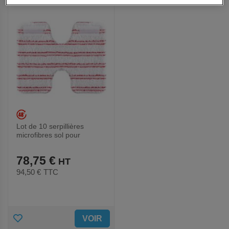
FAVORIS
FAVORIS
Lot de 10 serpillières
microfibres sol pour
Vaporetto MV Polti
78,75 €
94,50 €
TTC
AJOUTER
VOIR