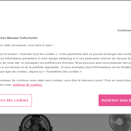
Continue
chez Manutan Collectivités
une visite sur-mesure, nous tient à cœur !
sur le bouton « Autoriser tous les cookies », notre plateforme web va pouvoir échanger des cooki
Ces informations permettent à notre équipe marketing et à nos partenaires internet de mesurer le
s de notre site, et d'analyser vos préférences d'achats. Nous pouvons ainsi vous proposer des p
 à vos besoins et de la publicité appropriée. Si vous souhaitez plus d'informations sur les finalités
par type de cookies, cliquez sur « Paramètres des cookies ».
97
produit(s)
rille
Liste
hoisissez de continuer votre visite sans cookies, vous êtes le bienvenu aussi ! Pour en savoir pl
ter notre
politique de cookies.
res des cookies
Autoriser tous 
NOUVEAUTÉ
NOUVEAUTÉ