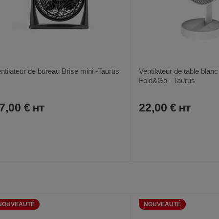
ntilateur de bureau Brise mini -Taurus
Ventilateur de table blanc 
Fold&Go - Taurus
7,00 €
22,00 €
AJOUTER
COMPARER
AJOUTER
COMPARER
VOIR
AUX
CE
AUX
CE
FAVORIS
PRODUIT
FAVORIS
PRODUIT
NOUVEAUTÉ
NOUVEAUTÉ