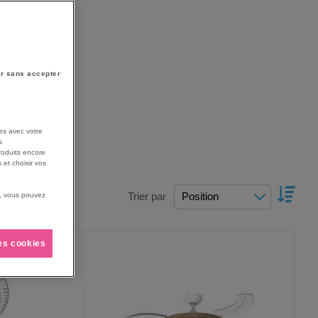
r sans accepter
es avec votre
s
roduits encore
 et choisir vos
PAR
Trier par
us, vous pouvez
ORDR
DÉCRO
les cookies