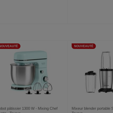
AJOUTER
COMPARER
AJOUTER
COMPARER
VOIR
AUX
CE
AUX
CE
FAVORIS
PRODUIT
FAVORIS
PRODUIT
NOUVEAUTÉ
NOUVEAUTÉ
bot pâtissier 1300 W - Mixing Chef
Mixeur blender portable 