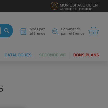
MON ESPACE CLIENT
Connexion ou Inscription
MON 
Devis par
Commande
référence
par référence
RECHERCHER
CATALOGUES
SECONDE VIE
BONS PLANS
S