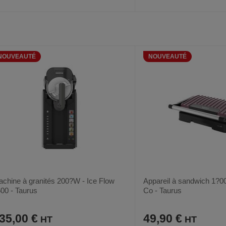
AJOUTER
COMPARER
AJOUTER
COMPARER
VOIR
AUX
CE
AUX
CE
FAVORIS
PRODUIT
FAVORIS
PRODUIT
NOUVEAUTÉ
NOUVEAUTÉ
chine à granités 200?W - Ice Flow
Appareil à sandwich 1?0
00 - Taurus
Co - Taurus
35,00 €
49,90 €