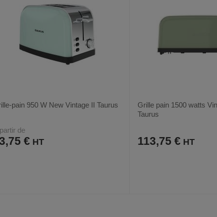
ille-pain 950 W New Vintage II Taurus
Grille pain 1500 watts Vin
Taurus
partir de
3,75 €
113,75 €
AJOUTER
COMPARER
AJOUTER
COMPARER
VOIR
4