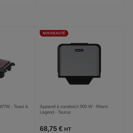
AJOUTER
COMPARER
VOIR
VOIR
AUX
CE
FAVORIS
PRODUIT
NOUVEAUTÉ
00?W - Toast &
Appareil à sandwich 900 W - Miami
Legend - Taurus
68,75 €