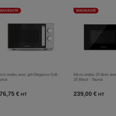
AUX
CE
AUX
CE
FAVORIS
PRODUIT
FAVORIS
PRODUIT
NOUVEAUTÉ
NOUVEAUTÉ
cro ondes avec gril Elegance Grill -
Micro ondes 25 litres ave
urus
25 Black - Taurus
76,75 €
239,00 €