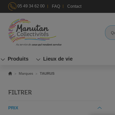
|
|
05 49 34 62 00
FAQ
Contact
ALLEZ
AU
CONTENU
Reche
Produits
Lieux de vie
Marques
TAURUS
FILTRER
PRIX