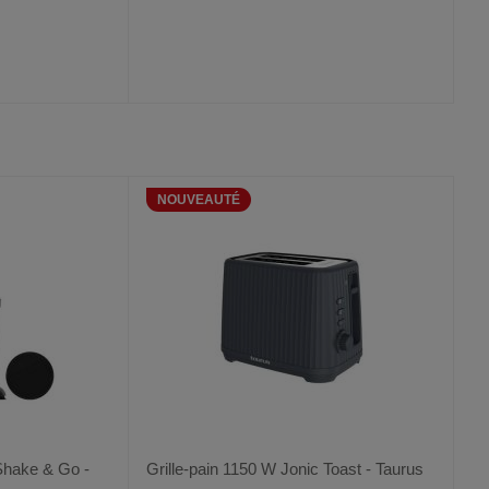
AJOUTER
COMPARER
VOIR
VOIR
AUX
CE
FAVORIS
PRODUIT
NOUVEAUTÉ
Shake & Go -
Grille-pain 1150 W Jonic Toast - Taurus