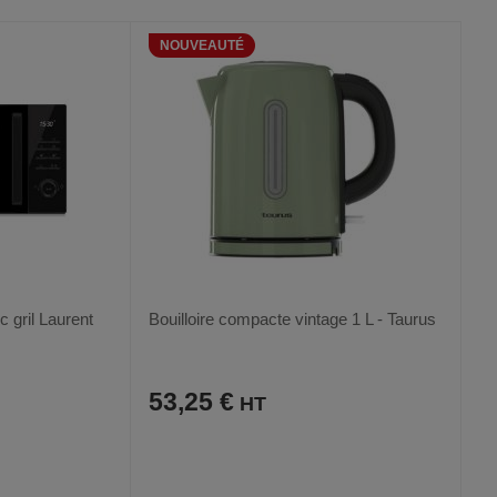
AUX
CE
FAVORIS
PRODUIT
NOUVEAUTÉ
c gril Laurent
Bouilloire compacte vintage 1 L - Taurus
53,25 €