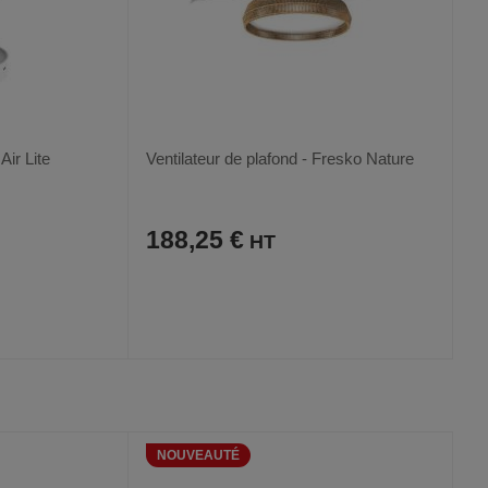
Air Lite
Ventilateur de plafond - Fresko Nature
188,25 €
AJOUTER
COMPARER
VOIR
VOIR
AUX
CE
FAVORIS
PRODUIT
NOUVEAUTÉ