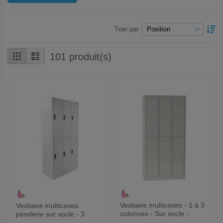
P
Trier par
O
D
Grille
Liste
101
produit(s)
Vestiaire multicases - 1 à 3
Vestiaire multicases
colonnes - Sur socle -
penderie sur socle - 3
Manutan Expert
colonnes - Manutan Expert