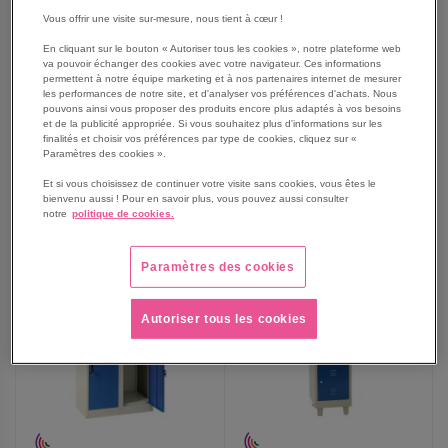
monter
Vous offrir une visite sur-mesure, nous tient à cœur !
En cliquant sur le bouton « Autoriser tous les cookies », notre plateforme web
155,25 €
365,00 €
va pouvoir échanger des cookies avec votre navigateur. Ces informations
189,68 €
TTC
442,16 €
TTC
permettent à notre équipe marketing et à nos partenaires internet de mesurer
les performances de notre site, et d'analyser vos préférences d'achats. Nous
pouvons ainsi vous proposer des produits encore plus adaptés à vos besoins
et de la publicité appropriée. Si vous souhaitez plus d'informations sur les
finalités et choisir vos préférences par type de cookies, cliquez sur «
Paramètres des cookies ».
AJOUTER
AJOUTER
VOIR
VOIR
Et si vous choisissez de continuer votre visite sans cookies, vous êtes le
bienvenu aussi ! Pour en savoir plus, vous pouvez aussi consulter
AUX
AUX
notre
politique de cookies.
FAVORIS
FAVORIS
Paramètres des cookies
Autoriser tous les cookies