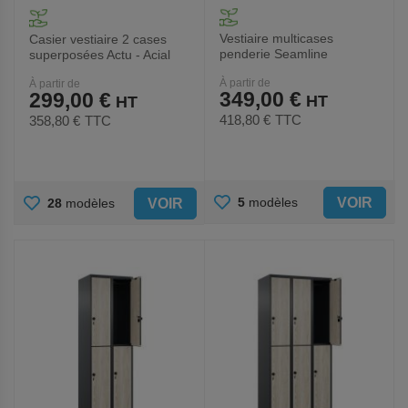
Vestiaire multicases
Casier vestiaire 2 cases
penderie Seamline
superposées Actu - Acial
Optimum - Sur socle - Acial
À partir de
À partir de
349,00 €
299,00 €
418,80 €
TTC
358,80 €
TTC
AJOUTER
AJOUTER
VOIR
5
modèles
VOIR
28
modèles
AUX
AUX
FAVORIS
FAVORIS