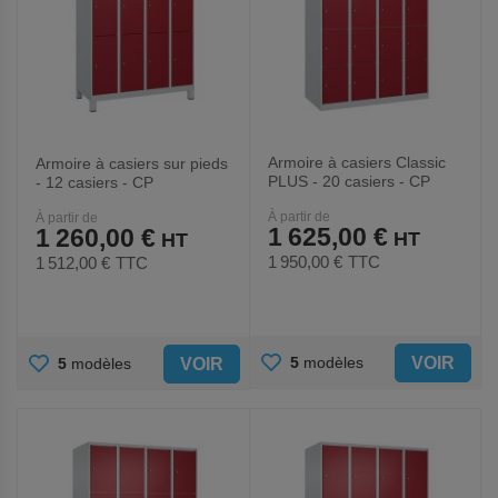
Armoire à casiers Classic
Armoire à casiers sur pieds
PLUS - 20 casiers - CP
- 12 casiers - CP
À partir de
À partir de
1 625,00 €
1 260,00 €
1 950,00 €
TTC
1 512,00 €
TTC
AJOUTER
AJOUTER
VOIR
5
modèles
VOIR
5
modèles
AUX
AUX
FAVORIS
FAVORIS