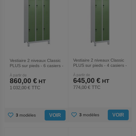
Vestiaire 2 niveaux Classic
Vestiaire 2 niveaux Classic
PLUS sur pieds - 4 casiers -
PLUS sur pieds - 6 casiers -
CP
CP
À partir de
À partir de
645,00 €
860,00 €
774,00 €
TTC
1 032,00 €
TTC
AJOUTER
AJOUTER
VOIR
3
modèles
VOIR
3
modèles
AUX
AUX
FAVORIS
FAVORIS