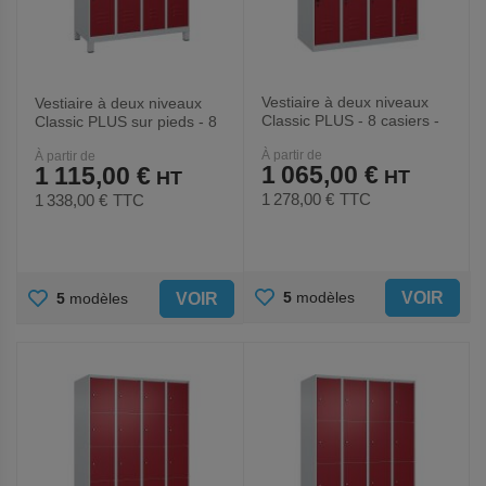
Vestiaire à deux niveaux
Vestiaire à deux niveaux
Classic PLUS - 8 casiers -
Classic PLUS sur pieds - 8
CP
casiers - CP
À partir de
À partir de
1 065,00 €
1 115,00 €
1 278,00 €
TTC
1 338,00 €
TTC
AJOUTER
AJOUTER
VOIR
5
modèles
VOIR
5
modèles
AUX
AUX
FAVORIS
FAVORIS