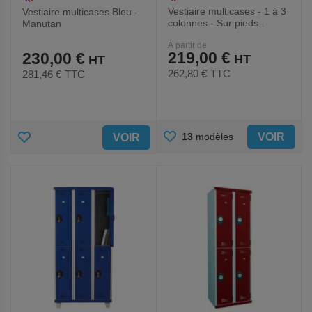
Vestiaire multicases - 1 à 3
Vestiaire multicases Bleu -
colonnes - Sur pieds -
Manutan
Manutan Expert
À partir de
219,00 €
230,00 €
262,80 €
TTC
281,46 €
TTC
AJOUTER
AJOUTER
VOIR
13
modèles
VOIR
AUX
AUX
FAVORIS
FAVORIS