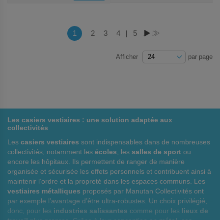
AUX
AUX
FAVORIS
FAVORIS
Page
Vous lisez actuellement la page
1
Page
2
Page
3
Page
4
|
Page
5
PAGE
PAGE
Afficher
par page
Les casiers vestiaires : une solution adaptée aux
collectivités
Les
casiers vestiaires
sont indispensables dans de nombreuses
collectivités, notamment les
écoles
, les
salles de sport
ou
encore les hôpitaux. Ils permettent de ranger de manière
organisée et sécurisée les effets personnels et contribuent ainsi à
maintenir l’ordre et la propreté dans les espaces communs. Les
vestiaires métalliques
proposés par Manutan Collectivités ont
par exemple l’avantage d’être ultra-robustes. Un choix privilégié,
donc, pour les
industries salissantes
comme pour les
lieux de