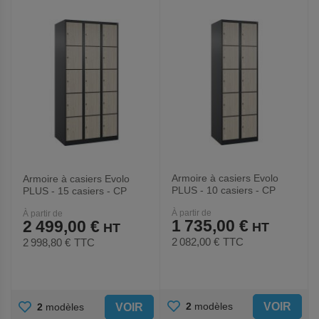
FAVORIS
FAVORIS
Armoire à casiers Evolo
Armoire à casiers Evolo
PLUS - 10 casiers - CP
PLUS - 15 casiers - CP
À partir de
À partir de
1 735,00 €
2 499,00 €
2 082,00 €
TTC
2 998,80 €
TTC
AJOUTER
AJOUTER
VOIR
2
modèles
VOIR
2
modèles