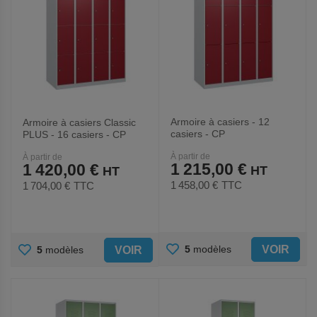
Armoire à casiers - 12
Armoire à casiers Classic
casiers - CP
PLUS - 16 casiers - CP
À partir de
À partir de
1 215,00 €
1 420,00 €
1 458,00 €
TTC
1 704,00 €
TTC
AJOUTER
AJOUTER
VOIR
5
modèles
VOIR
5
modèles
AUX
AUX
FAVORIS
FAVORIS