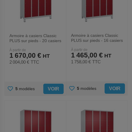
Armoire à casiers Classic
Armoire à casiers Classic
PLUS sur pieds - 16 casiers
PLUS sur pieds - 20 casiers
- CP
- CP
À partir de
À partir de
1 465,00 €
1 670,00 €
1 758,00 €
TTC
2 004,00 €
TTC
AJOUTER
AJOUTER
VOIR
5
modèles
VOIR
5
modèles
AUX
AUX
FAVORIS
FAVORIS