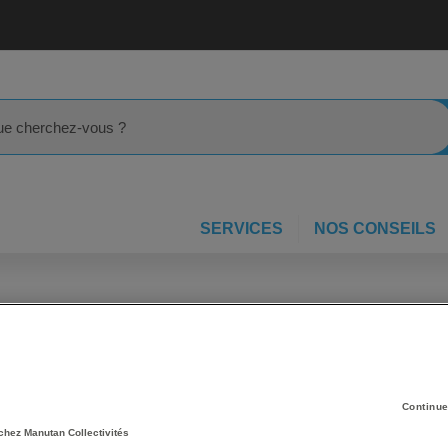
rcher
SERVICES
NOS CONSEILS
2
33
produit(s)
Continue
rille
Liste
chez Manutan Collectivités