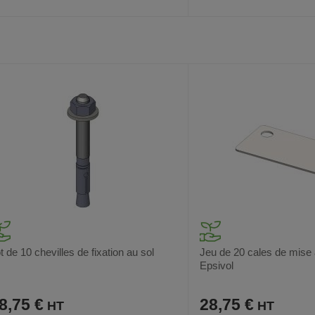
AJOUTER
COMPARER
AJOUTER
COMPARER
VOIR
3
AUX
CE
AUX
CE
FAVORIS
PRODUIT
FAVORIS
PRODUIT
t de 10 chevilles de fixation au sol
Jeu de 20 cales de mise 
Epsivol
8,75 €
28,75 €