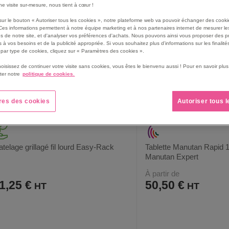
une visite sur-mesure, nous tient à cœur !
sur le bouton « Autoriser tous les cookies », notre plateforme web va pouvoir échanger des cooki
Ces informations permettent à notre équipe marketing et à nos partenaires internet de mesurer le
s de notre site, et d'analyser vos préférences d'achats. Nous pouvons ainsi vous proposer des p
 à vos besoins et de la publicité appropriée. Si vous souhaitez plus d'informations sur les finalités
par type de cookies, cliquez sur « Paramètres des cookies ».
hoisissez de continuer votre visite sans cookies, vous êtes le bienvenu aussi ! Pour en savoir pl
ter notre
politique de cookies.
res des cookies
Autoriser tous 
atelage grillagé fil lourd Easy-Rack
Tablette Manutan Rapid 1 
Manutan Expert
À partir de
1,25 €
50,50 €