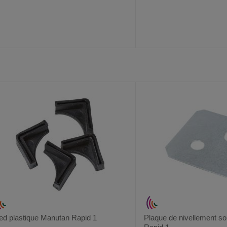
AJOUTER
COMPARER
AJOUTER
COMPARER
VOIR
AUX
CE
AUX
CE
FAVORIS
PRODUIT
FAVORIS
PRODUIT
ed plastique Manutan Rapid 1
Plaque de nivellement s