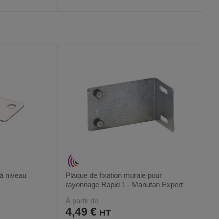
AJOUTER
COMPARER
VOIR
VOIR
3
AUX
CE
FAVORIS
PRODUIT
à niveau
Plaque de fixation murale pour
rayonnage Rapid 1 - Manutan Expert
À partir de
4,49 €