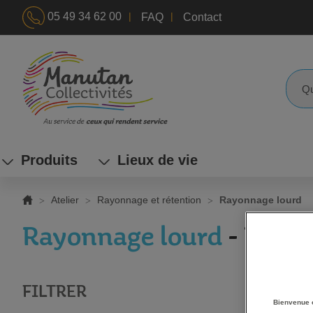
|
|
05 49 34 62 00
FAQ
Contact
ALLEZ
AU
CONTENU
Reche
Produits
Lieux de vie
Atelier
Rayonnage et rétention
Rayonnage lourd
Rayonnage lourd
- Page 
FILTRER
G
Bienvenue 