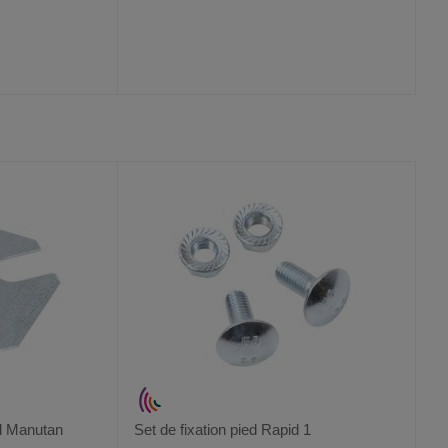
AJOUTER
COMPARER
VOIR
VOIR
2
AUX
CE
FAVORIS
PRODUIT
ol Manutan
Set de fixation pied Rapid 1