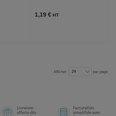
1,19 €
AJOUTER
COMPARER
VOIR
VOIR
AUX
CE
FAVORIS
PRODUIT
Afficher
par page
Livraison
Facturation
offerte dès
simplifiée avec