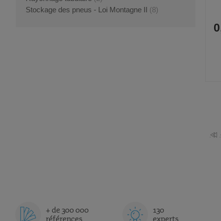
Stockage des pneus - Loi Montagne II
(8)
0
Pag
PA
+ de 300 000
130
références
experts