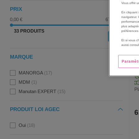
Vous offrir 
PRIX
En cliquant 
navigateur. 
0,00 €
670,00 €
performance
plus adaptés
33 PRODUITS
préférences 
OK
Et si vous c
aussi consul
MARQUE
Paramèt
MANORGA
17
MDM
1
Pl
Manutan EXPERT
15
PRODUIT LOI AGEC
6
Oui
18