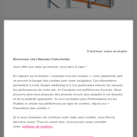
Continuer sans accepter
Bienvenue chez Manutan Collectivités
Vous offrir une visite sur-mesure, nous tient à cœur !
SKIP
En cliquant sur le bouton « Autoriser tous les cookies », notre plateforme web
Les avantages
va pouvoir échanger des cookies avec votre navigateur. Ces informations
TO
permettent à notre équipe marketing et à nos partenaires internet de mesurer
THE
Platelage grillagé acier fil lourd à déposer sur les lisses.
les performances de notre site, et d'analyser vos préférences d'achats. Nous
BEGINNING
pouvons ainsi vous proposer des produits encore plus adaptés à vos besoins
Solide acier pour excellente résistance aux charges
et de la publicité appropriée. Si vous souhaitez plus d'informations sur les
OF
lourdes.
finalités et choisir vos préférences par type de cookies, cliquez sur «
THE
Stabilité parfaite des gros volumes non stockées sur
Paramètres des cookies ».
IMAGES
palette.
Et si vous choisissez de continuer votre visite sans cookies, vous êtes le
GALLERY
Stockage aéré indispensable aux zones équipées de
bienvenu aussi ! Pour en savoir plus, vous pouvez aussi consulter
notre
politique de cookies.
sprinkler.
Voir le descriptif complet