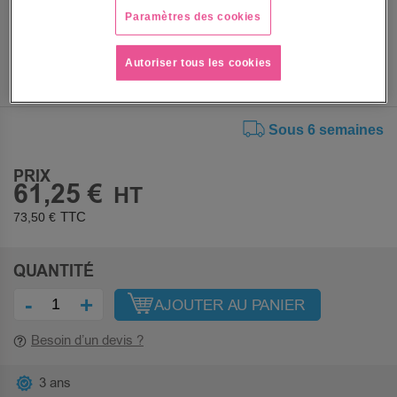
Paramètres des cookies
Autoriser tous les cookies
Sous 6 semaines
PRIX
61,25 €
73,50 €
QUANTITÉ
-
+
AJOUTER AU PANIER
Besoin d’un devis ?
3 ans