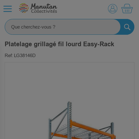
MO
RECHE
Platelage grillagé fil lourd Easy-Rack
Ref: LG38146D
SKIP
TO
THE
END
OF
THE
IMAGES
GALLERY