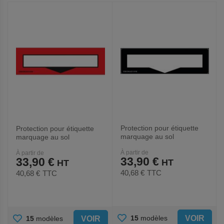
Protection pour étiquette
Protection pour étiquette
marquage au sol
marquage au sol
DuraStripe - Noir - Ergomat
DuraStripe - Rouge -
À partir de
À partir de
Ergomat
33,90 €
33,90 €
40,68 €
TTC
40,68 €
TTC
AJOUTER
AJOUTER
VOIR
15
modèles
VOIR
15
modèles