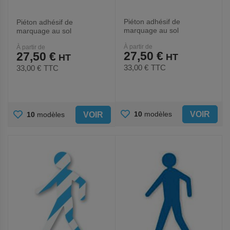
Piéton adhésif de
Piéton adhésif de
marquage au sol
marquage au sol
LeanStripe - Jaune -
LeanStripe - Noir - Ergomat
À partir de
À partir de
Ergomat
27,50 €
27,50 €
33,00 €
TTC
33,00 €
TTC
AJOUTER
AJOUTER
VOIR
10
modèles
VOIR
10
modèles
AUX
AUX
FAVORIS
FAVORIS