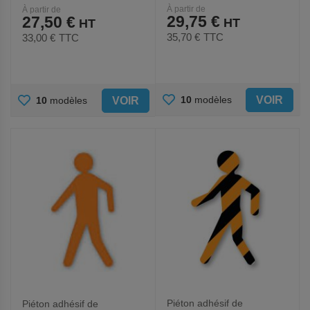
À partir de
À partir de
- Ergomat
Ergomat
29,75 €
27,50 €
35,70 €
TTC
33,00 €
TTC
AJOUTER
AJOUTER
VOIR
10
modèles
VOIR
10
modèles
AUX
AUX
FAVORIS
FAVORIS
Piéton adhésif de
Piéton adhésif de