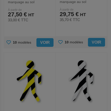
marquage au sol
marquage au sol
LeanStripe - Noir/Orange -
LeanStripe - Orange -
À partir de
À partir de
Ergomat
Ergomat
29,75 €
27,50 €
35,70 €
TTC
33,00 €
TTC
AJOUTER
AJOUTER
VOIR
10
modèles
VOIR
10
modèles
AUX
AUX
FAVORIS
FAVORIS