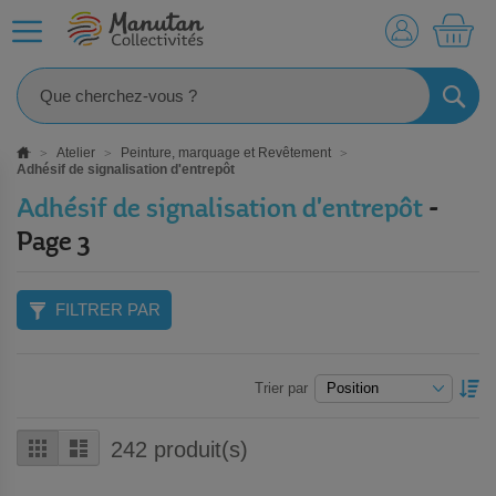
MO
RECHE
Atelier
Peinture, marquage et Revêtement
Adhésif de signalisation d'entrepôt
Adhésif de signalisation d'entrepôt
-
Page 3
FILTRER PAR
P
Trier par
O
D
Grille
Liste
242
produit(s)