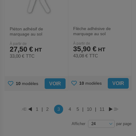
Flèche adhésive de
Piéton adhésif de
marquage au sol
marquage au sol
LeanStripe - Vert/Jaune -
LeanStripe - Blanc -
À partir de
À partir de
Ergomat
Ergomat
35,90 €
27,50 €
43,08 €
TTC
33,00 €
TTC
AJOUTER
AJOUTER
VOIR
10
modèles
VOIR
10
modèles
AUX
AUX
FAVORIS
FAVORIS
Page
Vous lisez actuellement la page
Page
1
|
Page
2
3
Page
4
Page
5
|
Page
10
|
Page
11
PAGE
PAGE
PAGE
PAGE
Afficher
par page