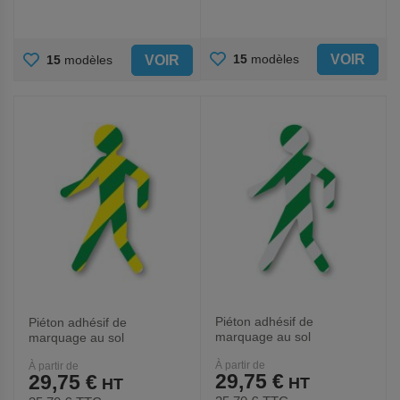
AJOUTER
AJOUTER
VOIR
15
modèles
VOIR
15
modèles
AUX
AUX
FAVORIS
FAVORIS
Piéton adhésif de
Piéton adhésif de
marquage au sol
marquage au sol
LeanStripe - Vert/Blanc -
LeanStripe - Vert/Jaune -
À partir de
À partir de
Ergomat
Ergomat
29,75 €
29,75 €