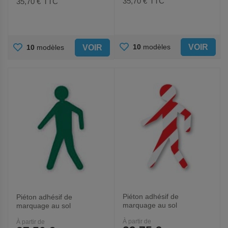
35,70 €
TTC
35,70 €
TTC
AJOUTER
AJOUTER
VOIR
10
modèles
VOIR
10
modèles
AUX
AUX
FAVORIS
FAVORIS
Piéton adhésif de
Piéton adhésif de
marquage au sol
marquage au sol
LeanStripe - Rouge/Blanc -
LeanStripe - Vert - Ergomat
À partir de
À partir de
Ergomat