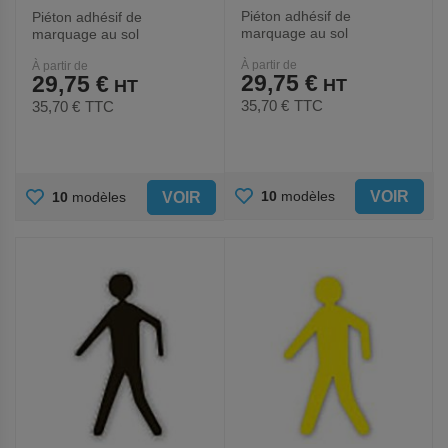
Piéton adhésif de
Piéton adhésif de
marquage au sol
marquage au sol
LeanStripe - Noir/Blanc -
LeanStripe - Noir/Jaune -
À partir de
À partir de
Ergomat
Ergomat
29,75 €
29,75 €
35,70 €
TTC
35,70 €
TTC
AJOUTER
AJOUTER
VOIR
10
modèles
VOIR
10
modèles
AUX
AUX
FAVORIS
FAVORIS