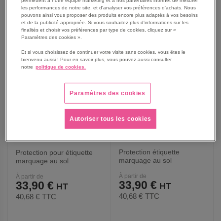
AJOUTER
AJOUTER
VOIR
15
modèles
VOIR
10
modèles
les performances de notre site, et d'analyser vos préférences d'achats. Nous
pouvons ainsi vous proposer des produits encore plus adaptés à vos besoins
et de la publicité appropriée. Si vous souhaitez plus d'informations sur les
AUX
AUX
finalités et choisir vos préférences par type de cookies, cliquez sur «
Paramètres des cookies ».
FAVORIS
FAVORIS
Et si vous choisissez de continuer votre visite sans cookies, vous êtes le
bienvenu aussi ! Pour en savoir plus, vous pouvez aussi consulter
notre
politique de cookies.
Paramètres des cookies
Autoriser tous les cookies
Protection étiquette
Protection pour étiquette
marquage au sol
marquage au sol
DuraStripe Rouge/Blanc -
DuraStripe - Blanc -
À partir de
À partir de
Ergomat
Ergomat
33,90 €
33,90 €
40,68 €
TTC
40,68 €
TTC