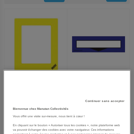
AUX
AUX
FAVORIS
FAVORIS
Protection pour étiquette
Protection pour étiquette
marquage au sol
marquage au sol
DuraStripe - Bleu - Ergomat
DuraStripe - Jaune -
À partir de
À partir de
Ergomat
Continuer sans accepter
33,90 €
34,75 €
Bienvenue chez Manutan Collectivités
40,68 €
TTC
41,70 €
TTC
Vous offrir une visite sur-mesure, nous tient à cœur !
En cliquant sur le bouton « Autoriser tous les cookies », notre plateforme web
va pouvoir échanger des cookies avec votre navigateur. Ces informations
permettent à notre équipe marketing et à nos partenaires internet de mesurer