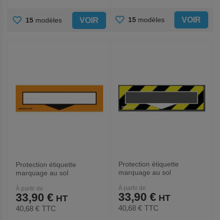
AJOUTER
AJOUTER
VOIR
15
modèles
VOIR
15
modèles
AUX
AUX
FAVORIS
FAVORIS
Protection étiquette
Protection étiquette
marquage au sol
marquage au sol
DuraStripe - Noir/Jaune -
DuraStripe - Orange -
À partir de
À partir de
Ergomat
Ergomat
33,90 €
33,90 €
40,68 €
TTC
40,68 €
TTC