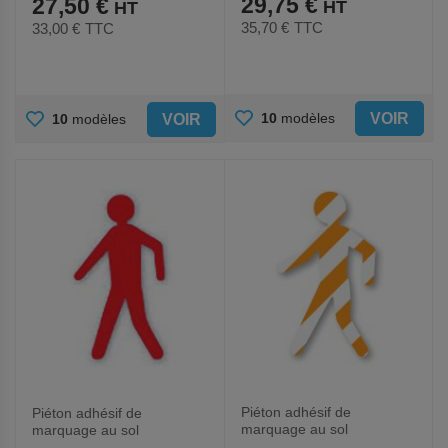
29,75 €
27,50 €
35,70 €
TTC
33,00 €
TTC
AJOUTER
AJOUTER
VOIR
10
modèles
VOIR
10
modèles
AUX
AUX
FAVORIS
FAVORIS
Piéton adhésif de
Piéton adhésif de
marquage au sol
marquage au sol
LeanStripe - Orange/Blanc
LeanStripe - Rouge -