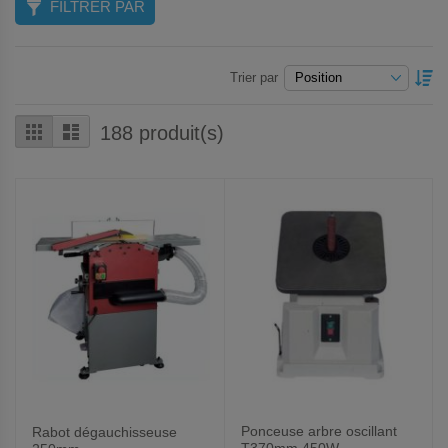
FILTRER PAR
P
Trier par
O
D
Grille
Liste
188
produit(s)
Ponceuse arbre oscillant
Rabot dégauchisseuse
T370mm 450W