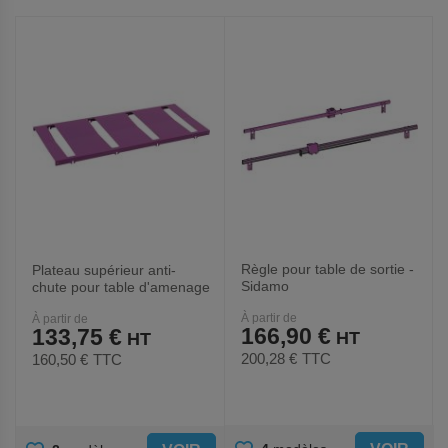
AUX
AUX
FAVORIS
FAVORIS
Règle pour table de sortie -
Plateau supérieur anti-
Sidamo
chute pour table d'amenage
- Sidamo
À partir de
À partir de
166,90 €
133,75 €
200,28 €
TTC
160,50 €
TTC
AJOUTER