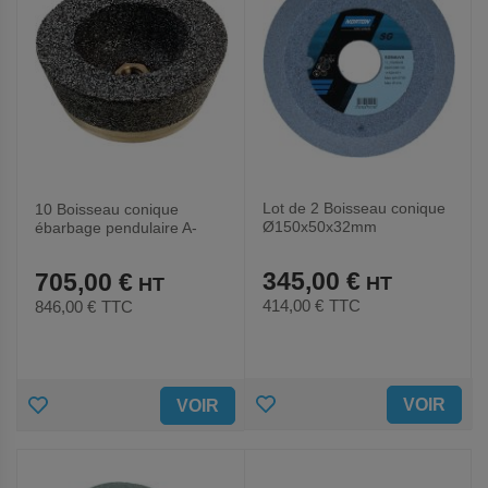
Lot de 2 Boisseau conique
10 Boisseau conique
Ø150x50x32mm
ébarbage pendulaire A-
SGB4699JVX
125x50xM14/14/50x20-
A20MB
345,00 €
705,00 €
414,00 €
TTC
846,00 €
TTC
AJOUTER
AJOUTER
VOIR
VOIR
AUX
AUX
FAVORIS
FAVORIS