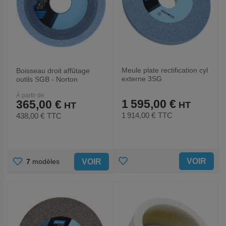
Meule plate rectification cyl
Boisseau droit affûtage
externe 3SG
outils SGB - Norton
Ø508x50x203.2mm
À partir de
3SG60KVX
1 595,00 €
365,00 €
1 914,00 €
TTC
438,00 €
TTC
AJOUTER
AJOUTER
VOIR
VOIR
7
modèles
AUX
AUX
FAVORIS
FAVORIS