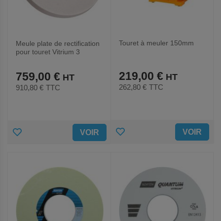
Touret à meuler 150mm
Meule plate de rectification
pour touret Vitrium 3
Conventional - Norton
219,00 €
759,00 €
262,80 €
TTC
910,80 €
TTC
AJOUTER
AJOUTER
VOIR
VOIR
AUX
AUX
FAVORIS
FAVORIS