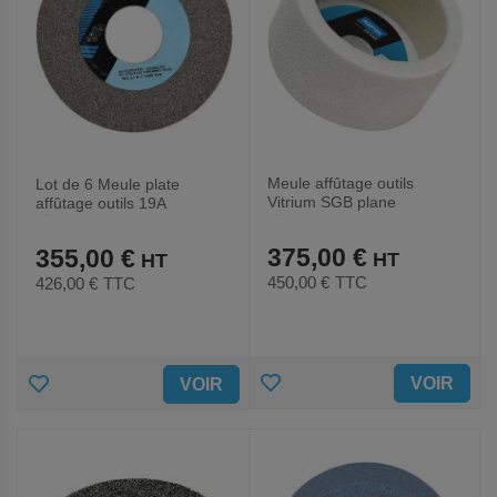
Meule affûtage outils
Lot de 6 Meule plate
Vitrium SGB plane
affûtage outils 19A
Ø200x100x160mm
Ø175x4x51mm 19A60MVS
SGB46HVX
MTVS
375,00 €
355,00 €
450,00 €
TTC
426,00 €
TTC
AJOUTER
AJOUTER
VOIR
VOIR
AUX
AUX
FAVORIS
FAVORIS