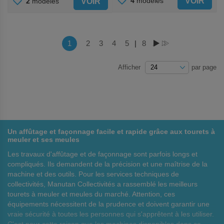
AJOUTER
VOIR
4
modèles
VOIR
2
modèles
AUX
AUX
FAVORIS
FAVORIS
Page
Vous lisez actuellement la page
1
Page
2
Page
3
Page
4
Page
5
|
Page
8
PAGE
PAGE
Afficher
par page
Un affûtage et façonnage facile et rapide grâce aux tourets à
meuler et ses meules
Les travaux d'affûtage et de façonnage sont parfois longs et
compliqués. Ils demandent de la précision et une maîtrise de la
machine et des outils. Pour les services techniques de
collectivités, Manutan Collectivités a rassemblé les meilleurs
tourets à meuler et meules du marché. Attention, ces
équipements nécessitent de la prudence et doivent garantir une
vraie sécurité à toutes les personnes qui s'apprêtent à les utiliser.