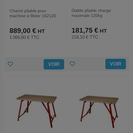
Diable pliable charge
Chariot pliable pour
maximale 120kg
machine à fileter 162120
181,75 €
889,00 €
218,10 €
TTC
1 066,80 €
TTC
AJOUTER
AJOUTER
VOIR
VOIR
AUX
AUX
FAVORIS
FAVORIS