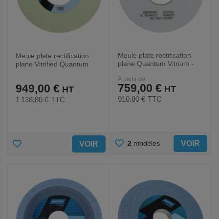
Meule plate rectification
Meule plate rectification
plane Quantum Vitrium -
plane Vitrified Quantum
Norton
Ø355x50x127mm
À partir de
759,00 €
949,00 €
910,80 €
TTC
1 138,80 €
TTC
AJOUTER
AJOUTER
VOIR
2
modèles
VOIR
AUX
AUX
FAVORIS
FAVORIS