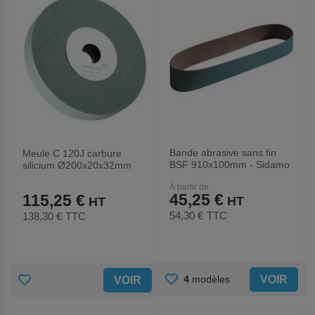
Bande abrasive sans fin
Meule C 120J carbure
BSF 910x100mm - Sidamo
silicium Ø200x20x32mm
À partir de
45,25 €
115,25 €
54,30 €
TTC
138,30 €
TTC
AJOUTER
AJOUTER
VOIR
4
modèles
VOIR
AUX
AUX