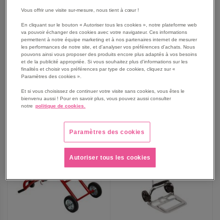
Chariot pliable pour
Meule tige Ø6x40 mm
Vous offrir une visite sur-mesure, nous tient à cœur !
machine à fileter 162140
corindon rose spherique -
Ø16 mm
En cliquant sur le bouton « Autoriser tous les cookies », notre plateforme web
va pouvoir échanger des cookies avec votre navigateur. Ces informations
889,00 €
3,89 €
permettent à notre équipe marketing et à nos partenaires internet de mesurer
1 066,80 €
TTC
les performances de notre site, et d'analyser vos préférences d'achats. Nous
4,67 €
TTC
pouvons ainsi vous proposer des produits encore plus adaptés à vos besoins
et de la publicité appropriée. Si vous souhaitez plus d'informations sur les
finalités et choisir vos préférences par type de cookies, cliquez sur «
Paramètres des cookies ».
AJOUTER
Et si vous choisissez de continuer votre visite sans cookies, vous êtes le
AJOUTER
VOIR
VOIR
bienvenu aussi ! Pour en savoir plus, vous pouvez aussi consulter
notre
politique de cookies.
AUX
AUX
FAVORIS
FAVORIS
Paramètres des cookies
Autoriser tous les cookies