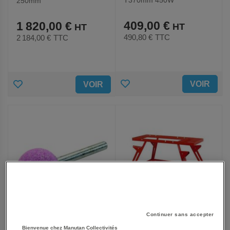
250mm
409,00 €
1 820,00 €
490,80 €
TTC
2 184,00 €
TTC
AJOUTER
AJOUTER
VOIR
VOIR
AUX
AUX
FAVORIS
FAVORIS
Continuer sans accepter
Bienvenue chez Manutan Collectivités