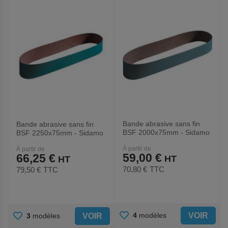
FAVORIS
FAVORIS
Bande abrasive sans fin
Bande abrasive sans fin
BSF 2000x75mm - Sidamo
BSF 2250x75mm - Sidamo
À partir de
À partir de
59,00 €
66,25 €
70,80 €
TTC
79,50 €
TTC
AJOUTER
AJOUTER
VOIR
4
modèles
VOIR
3
modèles