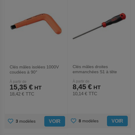
Clés mâles droites
Clés mâles isolées 1000V
emmanchées S1 à tête
coudées à 90°
sphérique
À partir de
À partir de
8,45 €
15,35 €
10,14 €
TTC
18,42 €
TTC
AJOUTER
AJOUTER
VOIR
8
modèles
VOIR
3
modèles
AUX
AUX