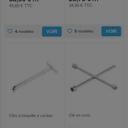
34,50 €
TTC
45,60 €
TTC
AJOUTER
AJOUTER
VOIR
5
modèles
VOIR
4
modèles
AUX
AUX
FAVORIS
FAVORIS
Clé en croix
Clés à béquille à cardan