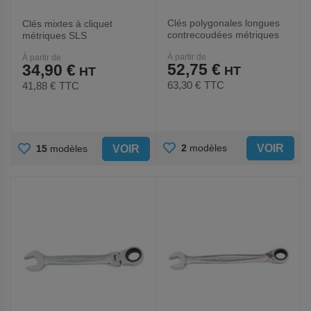
Clés polygonales longues
Clés mixtes à cliquet
contrecoudées métriques
métriques SLS
À partir de
À partir de
52,75 €
34,90 €
63,30 €
TTC
41,88 €
TTC
AJOUTER
AJOUTER
VOIR
2
modèles
VOIR
15
modèles
AUX
AUX
FAVORIS
FAVORIS