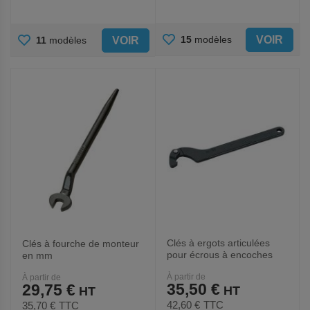
AJOUTER
AJOUTER
VOIR
15
modèles
VOIR
11
modèles
AUX
AUX
FAVORIS
FAVORIS
Clés à ergots articulées
Clés à fourche de monteur
pour écrous à encoches
en mm
À partir de
À partir de
35,50 €
29,75 €
42,60 €
TTC
35,70 €
TTC