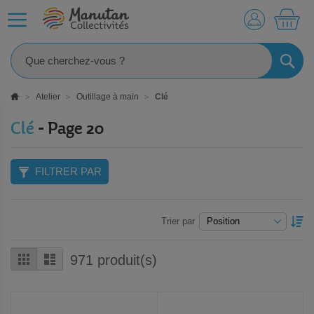
MO
RECHE
Atelier
Outillage à main
Clé
Clé
- Page 20
FILTRER PAR
P
Trier par
O
D
Grille
Liste
971
produit(s)