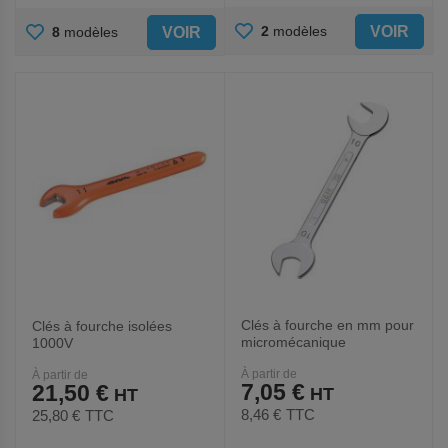
AJOUTER
AJOUTER
VOIR
2
modèles
VOIR
8
modèles
AUX
AUX
FAVORIS
FAVORIS
Clés à fourche en mm pour
Clés à fourche isolées
micromécanique
1000V
À partir de
À partir de
7,05 €
21,50 €
8,46 €
TTC
25,80 €
TTC