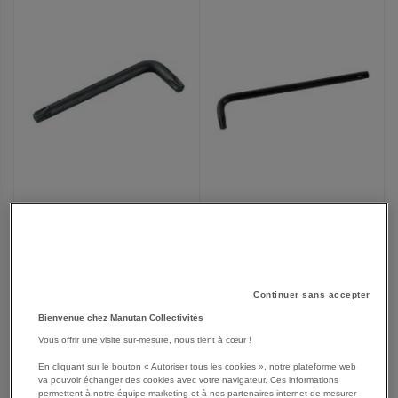
FAVORIS
FAVORIS
Clés mâles coudées
Clés mâles coudées
longues Torx®
Resistorx®
À partir de
À partir de
8,15 €
4,90 €
Continuer sans accepter
9,78 €
TTC
5,88 €
TTC
Bienvenue chez Manutan Collectivités
Vous offrir une visite sur-mesure, nous tient à cœur !
En cliquant sur le bouton « Autoriser tous les cookies », notre plateforme web
AJOUTER
AJOUTER
VOIR
10
modèles
VOIR
12
modèles
va pouvoir échanger des cookies avec votre navigateur. Ces informations
permettent à notre équipe marketing et à nos partenaires internet de mesurer