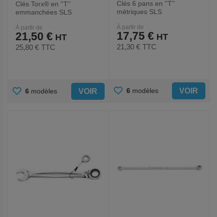
Clés 6 pans en ''T''
Clés Torx® en ''T''
métriques SLS
emmanchées SLS
À partir de
À partir de
17,75 €
21,50 €
21,30 €
TTC
25,80 €
TTC
AJOUTER
AJOUTER
VOIR
6
modèles
VOIR
6
modèles
AUX
AUX
FAVORIS
FAVORIS