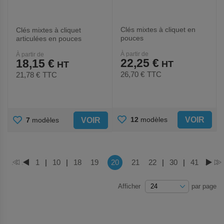
Clés mixtes à cliquet en
Clés mixtes à cliquet
pouces
articulées en pouces
À partir de
À partir de
22,25 €
18,15 €
26,70 €
TTC
21,78 €
TTC
AJOUTER
AJOUTER
VOIR
12
modèles
VOIR
7
modèles
AUX
AUX
FAVORIS
FAVORIS
Page
Vous lisez actuellement la page
Page
1
|
Page
10
|
Page
18
Page
19
20
Page
21
Page
22
|
Page
30
|
Page
41
PAGE
PAGE
PAGE
PA
Afficher
par page