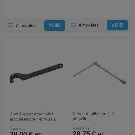
AJOUTER
AJOUTER
VOIR
4
modèles
VOIR
7
modèles
AUX
AUX
FAVORIS
FAVORIS
Clés à douilles en T à
Clés à ergot amovibles
béquille
articulées pour écrous à
encoches
À partir de
À partir de
28,75 €
38,00 €