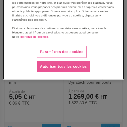
les performances de notre site, et d'analyser vos préférences d'achats. Nous
AUX
AUX
pouvons ainsi vous proposer des produits encore plus adaptés à vos besoins
et de la publicité appropriée. Si vous souhaitez plus d'informations sur les
FAVORIS
FAVORIS
finalités et choisir vos préférences par type de cookies, cliquez sur «
Paramètres des cookies ».
Et si vous choisissez de continuer votre visite sans cookies, vous êtes le
bienvenu aussi ! Pour en savoir plus, vous pouvez aussi consulter
notre
politique de cookies.
Paramètres des cookies
Autoriser tous les cookies
Clés dynamométriques
Clés en tube coudées en
Dynatech pour embouts
mm
ronds
À partir de
À partir de
1 269,00 €
5,05 €
1 522,80 €
TTC
6,06 €
TTC