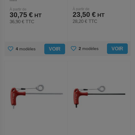
À partir de
À partir de
23,50 €
30,75 €
28,20 €
TTC
36,90 €
TTC
AJOUTER
AJOUTER
VOIR
2
modèles
VOIR
4
modèles
AUX
AUX
FAVORIS
FAVORIS