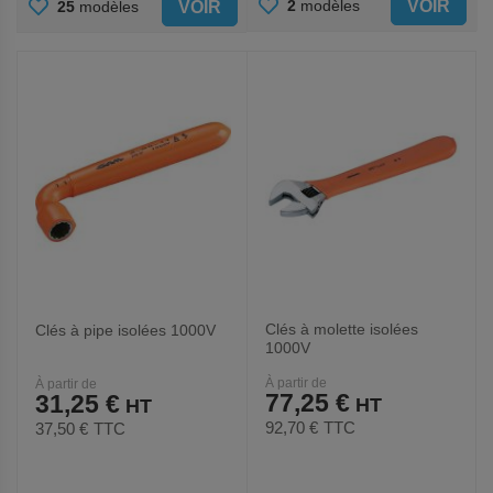
AJOUTER
AJOUTER
VOIR
2
modèles
VOIR
25
modèles
AUX
AUX
FAVORIS
FAVORIS
Clés à molette isolées
Clés à pipe isolées 1000V
1000V
À partir de
À partir de
77,25 €
31,25 €
92,70 €
TTC
37,50 €
TTC