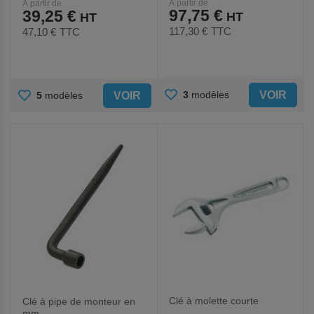
À partir de
À partir de
97,75 €
39,25 €
117,30 €
TTC
47,10 €
TTC
AJOUTER
AJOUTER
VOIR
3
modèles
VOIR
5
modèles
AUX
AUX
FAVORIS
FAVORIS
Clé à molette courte
Clé à pipe de monteur en
mm