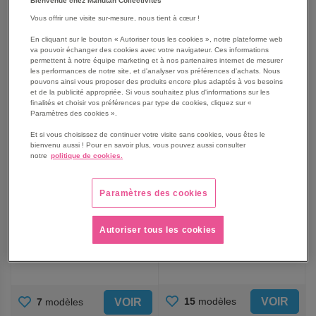
Bienvenue chez Manutan Collectivités
FAVORIS
FAVORIS
Vous offrir une visite sur-mesure, nous tient à cœur !
En cliquant sur le bouton « Autoriser tous les cookies », notre plateforme web
va pouvoir échanger des cookies avec votre navigateur. Ces informations
permettent à notre équipe marketing et à nos partenaires internet de mesurer
les performances de notre site, et d'analyser vos préférences d'achats. Nous
pouvons ainsi vous proposer des produits encore plus adaptés à vos besoins
et de la publicité appropriée. Si vous souhaitez plus d'informations sur les
finalités et choisir vos préférences par type de cookies, cliquez sur «
Paramètres des cookies ».
Et si vous choisissez de continuer votre visite sans cookies, vous êtes le
bienvenu aussi ! Pour en savoir plus, vous pouvez aussi consulter
notre
politique de cookies.
Clés polygonales
Jeux de clés mixtes en
contrecoudées
boite
Paramètres des cookies
À partir de
À partir de
8,15 €
55,25 €
Autoriser tous les cookies
9,78 €
TTC
66,30 €
TTC
AJOUTER
AJOUTER
VOIR
15
modèles
VOIR
7
modèles