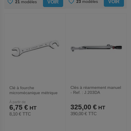
AJOUTER
AJOUTER
VOIR
23
modèles
VOIR
21
modèles
AUX
AUX
FAVORIS
FAVORIS
Clés à réarmement manuel
Clé à fourche
- Ref. : J.203DA
micromécanique métrique
têtes inclinées 15° et 75°
À partir de
325,00 €
6,75 €
390,00 €
TTC
8,10 €
TTC