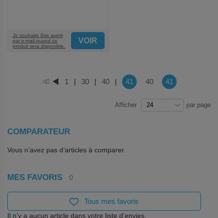
Je souhaite être averti
VOIR
par e-mail quand ce
produit sera disponible.
Page
Vous lisez actuellement la pag
Vous lisez actuel
Page
1
|
Page
30
|
Page
40
|
41
Page
40
41
PAGE
PAGE
Afficher
par page
COMPARATEUR
Vous n’avez pas d’articles à comparer.
MES FAVORIS
Tous mes favoris
Il n’y a aucun article dans votre liste d’envies.