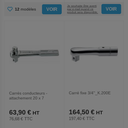
Je souhaite être averti
AJOUTER
VOIR
VOIR
12
modèles
par e-mail quand ce
produit sera disponible.
AUX
FAVORIS
Carré fixe 3/4''_K.200E
Carrés conducteurs -
attachement 20 x 7
mm_J.203E
164,50 €
63,90 €
197,40 €
TTC
76,68 €
TTC