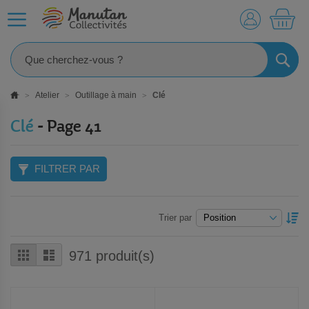
MO
RECHE
Atelier
Outillage à main
Clé
Clé
- Page 41
FILTRER PAR
P
Trier par
O
D
Grille
Liste
971
produit(s)