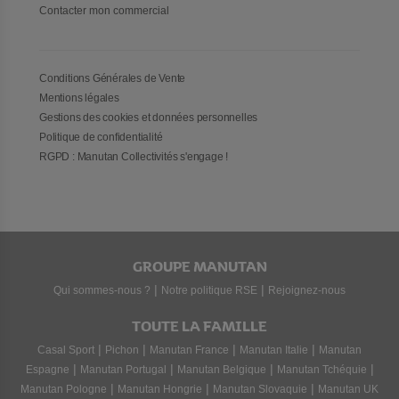
Contacter mon commercial
Conditions Générales de Vente
Mentions légales
Gestions des cookies et données personnelles
Politique de confidentialité
RGPD : Manutan Collectivités s'engage !
GROUPE MANUTAN
|
|
Qui sommes-nous ?
Notre politique RSE
Rejoignez-nous
TOUTE LA FAMILLE
|
|
|
|
Casal Sport
Pichon
Manutan France
Manutan Italie
Manutan
|
|
|
|
Espagne
Manutan Portugal
Manutan Belgique
Manutan Tchéquie
|
|
|
Manutan Pologne
Manutan Hongrie
Manutan Slovaquie
Manutan UK