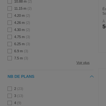
10.88 m
2
11.15 m
2
Éc
So
4.20 m
2
À 
4.26 m
2
5
4.30 m
2
4.75 m
3
6.25 m
3
6.9 m
3
7.5 m
3
Voir plus
NB DE PLANS
2
23
3
13
4
9