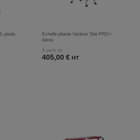
8, pieds
Échelle pliante Varitrex Tele PRO+ -
Altrex
À partir de
405,00 €
AJOUTER
COMPARER
VOIR
VOIR
3
AUX
CE
FAVORIS
PRODUIT