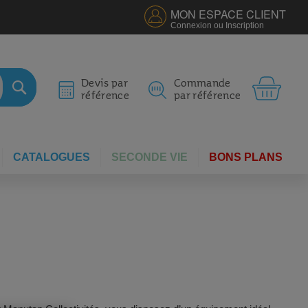
MON ESPACE CLIENT
Connexion ou Inscription
MON 
Devis par
Commande
référence
par référence
RECHERCHER
CATALOGUES
SECONDE VIE
BONS PLANS