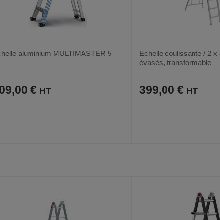
chelle aluminium MULTIMASTER 5
Echelle coulissante / 2 x 
évasés, transformable
09,00 €
399,00 €
AJOUTER
COMPARER
AJOUTER
COMPARER
VOIR
AUX
CE
AUX
CE
FAVORIS
PRODUIT
FAVORIS
PRODUIT