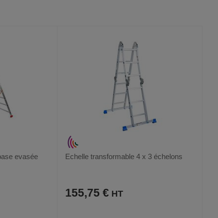
VOIR
VOIR
2
AUX
CE
FAVORIS
PRODUIT
 base evasée
Echelle transformable 4 x 3 échelons
155,75 €