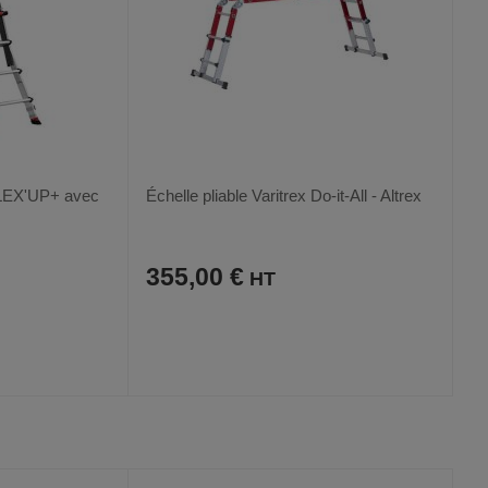
FLEX'UP+ avec
Échelle pliable Varitrex Do-it-All - Altrex
355,00 €
AJOUTER
COMPARER
VOIR
VOIR
AUX
CE
FAVORIS
PRODUIT