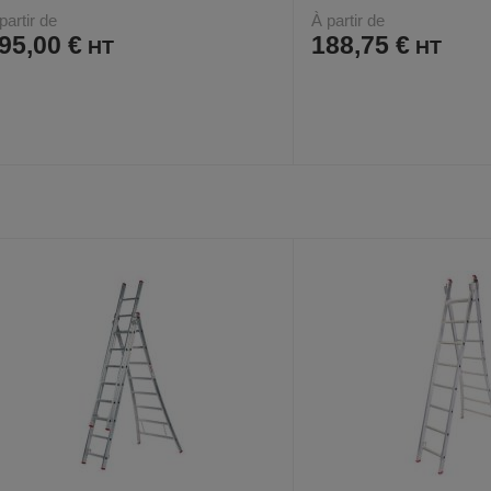
partir de
À partir de
95,00 €
188,75 €
AJOUTER
COMPARER
AJOUTER
COMPARER
VOIR
4
4
AUX
CE
AUX
CE
FAVORIS
PRODUIT
FAVORIS
PRODUIT