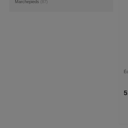
Marchepieds
(87)
Éc
5