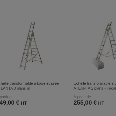
VOIR
AUX
CE
AUX
CE
FAVORIS
PRODUIT
FAVORIS
PRODUIT
helle transformable à base évasée
Echelle transformable à
TLANTA 3 plans m
ATLANTA 2 plans - Facal
partir de
À partir de
49,00 €
255,00 €