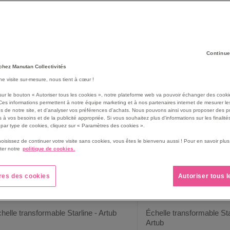
ofessionnelles ? Avec les
échelles transformables
sélectionnées par
fitez des conseils et de l’accompagnement Manutan Collectivités pour
48
produit(s)
rille
Liste
Continue
chez Manutan Collectivités
une visite sur-mesure, nous tient à cœur !
sur le bouton « Autoriser tous les cookies », notre plateforme web va pouvoir échanger des cooki
Ces informations permettent à notre équipe marketing et à nos partenaires internet de mesurer le
s de notre site, et d'analyser vos préférences d'achats. Nous pouvons ainsi vous proposer des p
 à vos besoins et de la publicité appropriée. Si vous souhaitez plus d'informations sur les finalités
par type de cookies, cliquez sur « Paramètres des cookies ».
hoisissez de continuer votre visite sans cookies, vous êtes le bienvenu aussi ! Pour en savoir pl
ter notre
politique de cookies.
res des cookies
Autoriser tous 
helle transformable Starline - Artub
Échelle transformable St
Artub