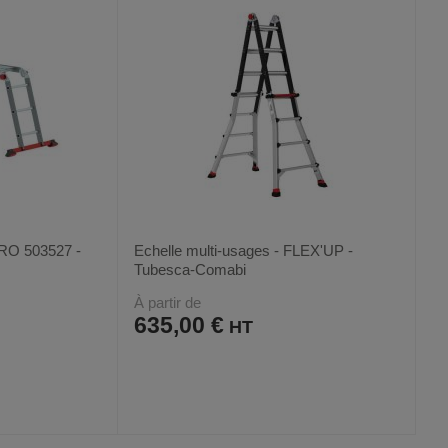
 PRO 503527 -
Echelle multi-usages - FLEX'UP -
Tubesca-Comabi
À partir de
635,00 €
AJOUTER
COMPARER