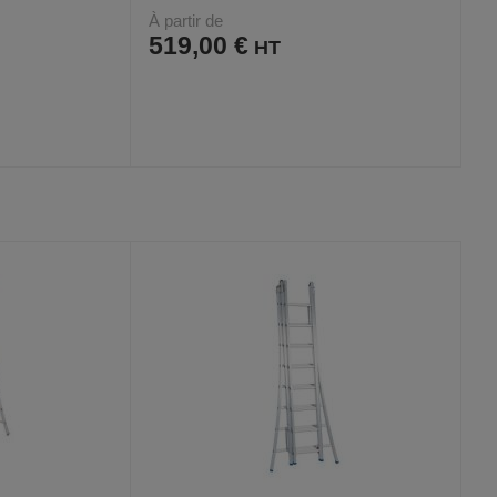
À partir de
519,00 €
AJOUTER
COMPARER
VOIR
VOIR
2
AUX
CE
FAVORIS
PRODUIT