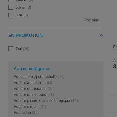
6.6 m
3
8 m
3
Voir plus
EN PROMOTION
Éc
Oui
36
À 
3
Autres catégories
Accessoires pour échelle
(71)
Echelle à crinoline
(60)
Echelle coulissante
(27)
Echelle de secours
(11)
Echelle pliante et/ou télescopique
(14)
Echelle simple
(27)
Escabeau
(89)