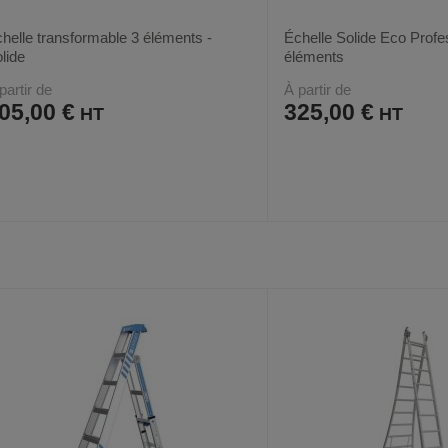
helle transformable 3 éléments -
Échelle Solide Eco Profe
lide
éléments
partir de
À partir de
05,00 €
325,00 €
AJOUTER
COMPARER
AJOUTER
COMPARER
VOIR
2
3
AUX
CE
AUX
CE
FAVORIS
PRODUIT
FAVORIS
PRODUIT