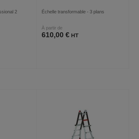
ssional 2
Échelle transformable - 3 plans
À partir de
610,00 €
AJOUTER
COMPARER
VOIR
VOIR
2
AUX
CE
FAVORIS
PRODUIT