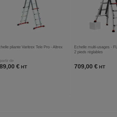
helle pliante Varitrex Tele Pro - Altrex
Echelle multi-usages - 
2 pieds réglables
partir de
89,00 €
709,00 €
AJOUTER
COMPARER
AJOUTER
COMPARER
VOIR
2
AUX
CE
AUX
CE
FAVORIS
PRODUIT
FAVORIS
PRODUIT