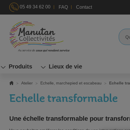
|
|
05 49 34 62 00
FAQ
Contact
ALLEZ
AU
CONTENU
Reche
Produits
Lieux de vie
Atelier
Echelle, marchepied et escabeau
Echelle tr
Echelle transformable
Une échelle transformable pour transfor