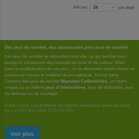
FAVORIS
Afficher
par page
Des jeux de société, des accessoires pour jeux de société
Les jeux de société se répandent très vite, ce qui semble bien
puisqu’ils consacrent des instants de loisir et de culture. Mais
avec la multiplication de ces jeux, on se demande lequel choisir et
surtout où trouver le matériel de jeu adéquat. Entrez dans
l’univers des jeux de société
Manutan Collectivités
, un rayon
unique où se mêlent
jeux d’interactions
, jeux de déduction, jeux
de défense ou de stratégie.
Initiez-vous à la pratique de sports cérébraux avec les
jeux
de société
Manutan Collectivités
Laissez-vous séduire par l’univers épanouissant des jeux de
société et prenez les commandes de chaque partie. Mais avant
tout, vous aurez besoin des meilleurs jeux. Notre enseigne est
Voir plus
l’une des références dans la commercialisation d’accessoires de