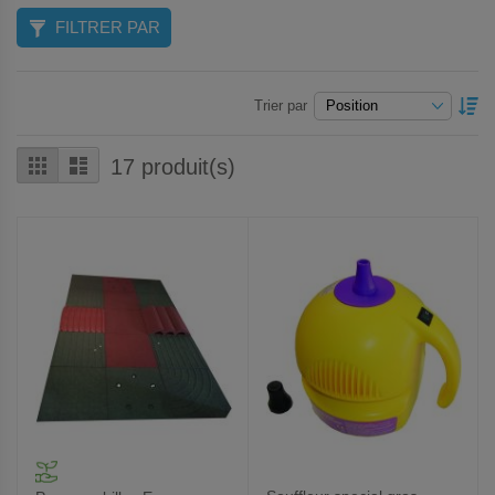
FILTRER PAR
P
Trier par
O
D
Grille
Liste
17
produit(s)