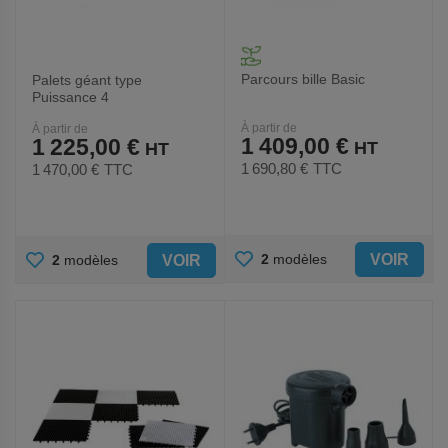
Parcours bille Basic
Palets géant type
Puissance 4
À partir de
À partir de
1 409,00 €
1 225,00 €
1 690,80 €
TTC
1 470,00 €
TTC
AJOUTER
AJOUTER
VOIR
2
modèles
VOIR
2
modèles
AUX
AUX
FAVORIS
FAVORIS