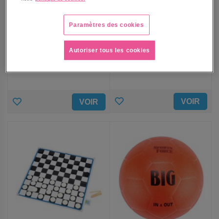
Jeu geant : puissance 4
Pions jeu de dames
Paramètres des cookies
75,50 €
279,00 €
Autoriser tous les cookies
90,60 €
TTC
334,80 €
TTC
AJOUTER
AJOUTER
VOIR
VOIR
AUX
AUX
FAVORIS
FAVORIS