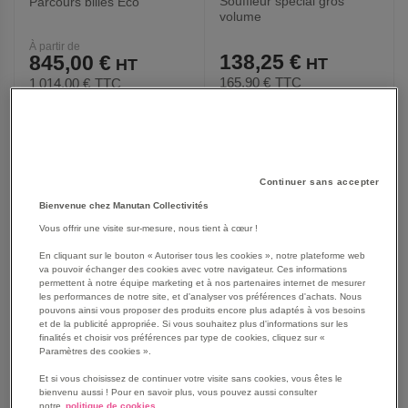
Souffleur special gros
Parcours billes Eco
volume
À partir de
138,25 €
845,00 €
165,90 €
TTC
1 014,00 €
TTC
AJOUTER
AJOUTER
VOIR
VOIR
2
modèles
Continuer sans accepter
AUX
AUX
Bienvenue chez Manutan Collectivités
FAVORIS
FAVORIS
Vous offrir une visite sur-mesure, nous tient à cœur !
En cliquant sur le bouton « Autoriser tous les cookies », notre plateforme web
va pouvoir échanger des cookies avec votre navigateur. Ces informations
permettent à notre équipe marketing et à nos partenaires internet de mesurer
les performances de notre site, et d'analyser vos préférences d'achats. Nous
pouvons ainsi vous proposer des produits encore plus adaptés à vos besoins
et de la publicité appropriée. Si vous souhaitez plus d'informations sur les
finalités et choisir vos préférences par type de cookies, cliquez sur «
Paramètres des cookies ».
Et si vous choisissez de continuer votre visite sans cookies, vous êtes le
bienvenu aussi ! Pour en savoir plus, vous pouvez aussi consulter
notre
politique de cookies.