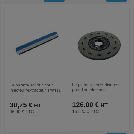
AUX
AUX
FAVORIS
FAVORIS
Le plateau porte-disques
La barette sol dur pour
pour l'autolaveuse
injecteur/extracteur TW411
CLEANFIX RA 501E et RA
501B
126,00 €
30,75 €
151,20 €
TTC
36,90 €
TTC