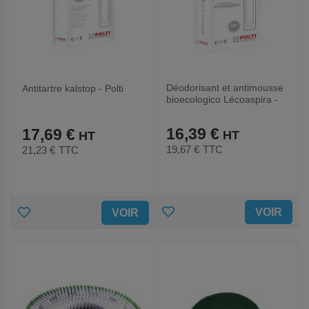
Déodorisant et antimousse
Antitartre kalstop - Polti
bioecologico Lécoaspira -
parfum pin - Polti
16,39 €
17,69 €
19,67 €
TTC
21,23 €
TTC
AJOUTER
AJOUTER
VOIR
VOIR
AUX
AUX
FAVORIS
FAVORIS