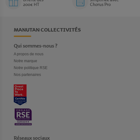
offerte dès
simplifiée avec
protection et les gyrophares, également en vente sur notre
200€ HT
Chorus Pro
espace.
MANUTAN COLLECTIVITÉS
Qui sommes-nous ?
A propos de nous
Notre marque
Notre politique RSE
Nos partenaires
Réseaux sociaux