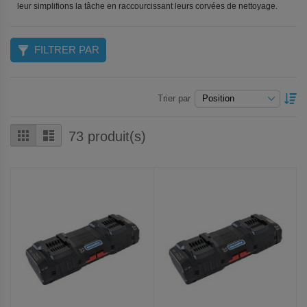
leur simplifions la tâche en raccourcissant leurs corvées de nettoyage.
FILTRER PAR
P
Trier par
O
D
Grille
Liste
73
produit(s)