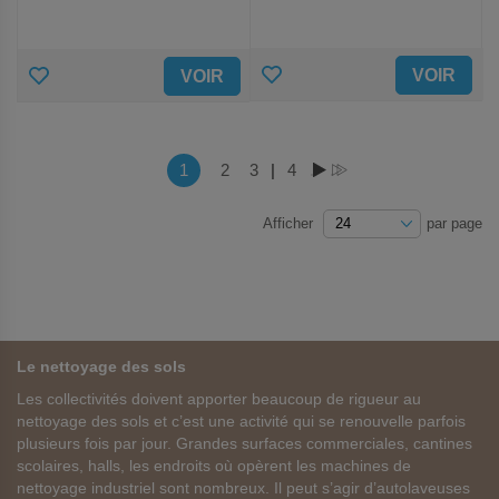
AJOUTER
AJOUTER
VOIR
VOIR
AUX
AUX
FAVORIS
FAVORIS
Page
Vous lisez actuellement la page
1
Page
2
Page
3
|
Page
4
PAGE
PAGE
Afficher
par page
Le nettoyage des sols
Les collectivités doivent apporter beaucoup de rigueur au
nettoyage des sols et c’est une activité qui se renouvelle parfois
plusieurs fois par jour. Grandes surfaces commerciales, cantines
scolaires, halls, les endroits où opèrent les machines de
nettoyage industriel sont nombreux. Il peut s’agir d’autolaveuses