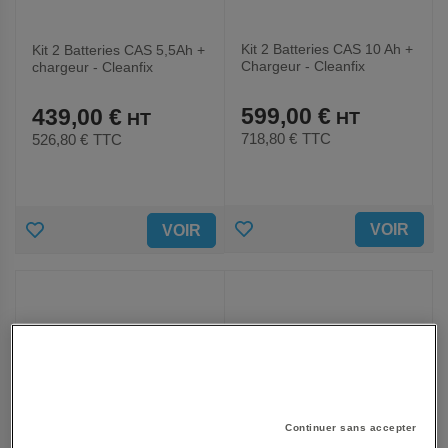
Kit 2 Batteries CAS 10 Ah +
Kit 2 Batteries CAS 5,5Ah +
Chargeur - Cleanfix
chargeur - Cleanfix
599,00 €
439,00 €
718,80 €
TTC
526,80 €
TTC
AJOUTER
AJOUTER
VOIR
VOIR
AUX
AUX
FAVORIS
FAVORIS
Continuer sans accepter