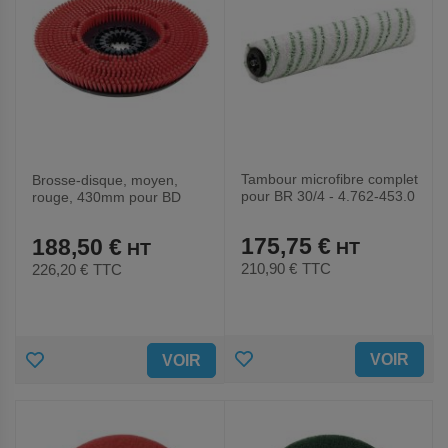
Tambour microfibre complet
Brosse-disque, moyen,
pour BR 30/4 - 4.762-453.0
rouge, 430mm pour BD
43/25-4.905-022.0
175,75 €
188,50 €
210,90 €
TTC
226,20 €
TTC
AJOUTER
AJOUTER
VOIR
VOIR
AUX
AUX
FAVORIS
FAVORIS