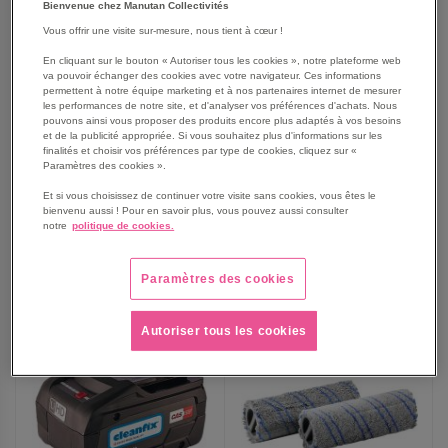
Bienvenue chez Manutan Collectivités
Vous offrir une visite sur-mesure, nous tient à cœur !
En cliquant sur le bouton « Autoriser tous les cookies », notre plateforme web
Chargeur Duo RS 05 CAS
Lot de 2 Batteries RS 05
va pouvoir échanger des cookies avec votre navigateur. Ces informations
Cleanfix
CAS 10 Ah Cleanfix
permettent à notre équipe marketing et à nos partenaires internet de mesurer
les performances de notre site, et d'analyser vos préférences d'achats. Nous
pouvons ainsi vous proposer des produits encore plus adaptés à vos besoins
265,00 €
535,00 €
et de la publicité appropriée. Si vous souhaitez plus d'informations sur les
finalités et choisir vos préférences par type de cookies, cliquez sur «
318,00 €
TTC
642,00 €
TTC
Paramètres des cookies ».
Et si vous choisissez de continuer votre visite sans cookies, vous êtes le
bienvenu aussi ! Pour en savoir plus, vous pouvez aussi consulter
notre
politique de cookies.
AJOUTER
AJOUTER
VOIR
VOIR
Paramètres des cookies
AUX
AUX
FAVORIS
FAVORIS
Autoriser tous les cookies