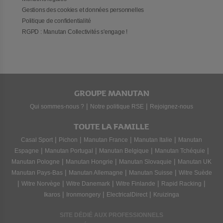
Gestions des cookies et données personnelles
Politique de confidentialité
RGPD : Manutan Collectivités s'engage !
GROUPE MANUTAN
|
|
Qui sommes-nous ?
Notre politique RSE
Rejoignez-nous
TOUTE LA FAMILLE
|
|
|
|
Casal Sport
Pichon
Manutan France
Manutan Italie
Manutan
|
|
|
|
Espagne
Manutan Portugal
Manutan Belgique
Manutan Tchéquie
|
|
|
Manutan Pologne
Manutan Hongrie
Manutan Slovaquie
Manutan UK
|
|
|
Manutan Pays-Bas
Manutan Allemagne
Manutan Suisse
Witre Suède
|
|
|
|
|
Witre Norvège
Witre Danemark
Witre Finlande
Rapid Racking
|
|
|
Ikaros
Ironmongery
ElectricalDirect
Kruizinga
SITE DÉDIÉ AUX PROFESSIONNELS