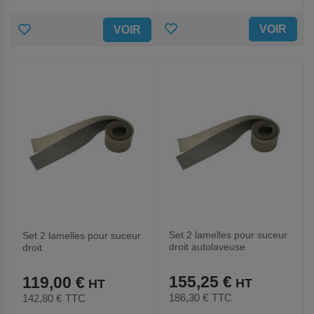
AJOUTER
AJOUTER
VOIR
VOIR
AUX
AUX
FAVORIS
FAVORIS
Set 2 lamelles pour suceur
Set 2 lamelles pour suceur
droit autolaveuse
droit
RA501E,RA501B,RA501
RA431E,RA431B,RA431
IBC
IBC
155,25 €
119,00 €
186,30 €
TTC
142,80 €
TTC