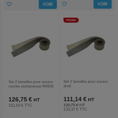
AJOUTER
AJOUTER
VOIR
VOIR
AUX
AUX
PROMO
FAVORIS
FAVORIS
Set 2 lamelles pour suceur
Set 2 lamelles pour suceur
droit
courbe autolaveuse RA505
RA501E,RA501B,RA501
IBCT
IBC
111,14 €
126,75 €
130,75 €
152,10 €
TTC
133,37 €
TTC