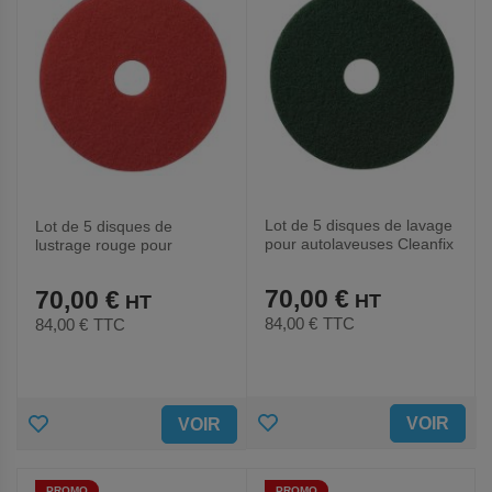
Lot de 5 disques de lavage
Lot de 5 disques de
pour autolaveuses Cleanfix
lustrage rouge pour
RA 501E et RA 501B
autolaveuses Cleanfix RA
501E et RA 501B
70,00 €
70,00 €
84,00 €
TTC
84,00 €
TTC
AJOUTER
AJOUTER
VOIR
VOIR
AUX
AUX
PROMO
PROMO