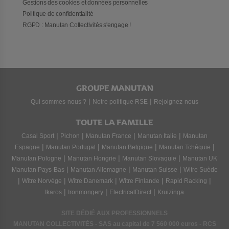
Gestions des cookies et données personnelles
Politique de confidentialité
RGPD : Manutan Collectivités s'engage !
GROUPE MANUTAN
|
|
Qui sommes-nous ?
Notre politique RSE
Rejoignez-nous
TOUTE LA FAMILLE
|
|
|
|
Casal Sport
Pichon
Manutan France
Manutan Italie
Manutan
|
|
|
|
Espagne
Manutan Portugal
Manutan Belgique
Manutan Tchéquie
|
|
|
Manutan Pologne
Manutan Hongrie
Manutan Slovaquie
Manutan UK
|
|
|
Manutan Pays-Bas
Manutan Allemagne
Manutan Suisse
Witre Suède
|
|
|
|
|
Witre Norvège
Witre Danemark
Witre Finlande
Rapid Racking
|
|
|
Ikaros
Ironmongery
ElectricalDirect
Kruizinga
SITE DÉDIÉ AUX PROFESSIONNELS
MANUTAN COLLECTIVITÉS - SAS au capital de 7 560 000 euros - RCS