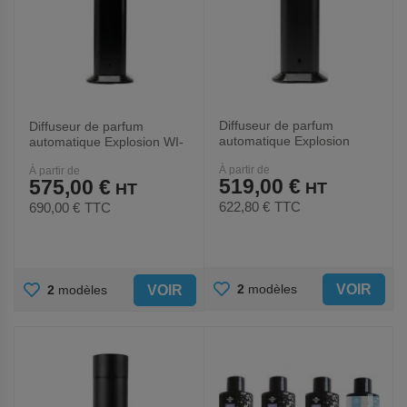
Diffuseur de parfum
Diffuseur de parfum
automatique Explosion
automatique Explosion WI-
1500 - Medial
FI 3000 - Medial
À partir de
À partir de
519,00 €
575,00 €
622,80 €
TTC
690,00 €
TTC
AJOUTER
AJOUTER
VOIR
2
modèles
VOIR
2
modèles
AUX
AUX
FAVORIS
FAVORIS