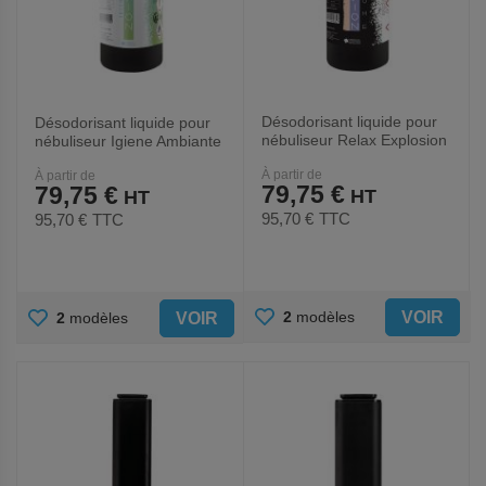
Désodorisant liquide pour
Désodorisant liquide pour
nébuliseur Relax Explosion
nébuliseur Igiene Ambiante
- Medial
Explosion-Medial
À partir de
À partir de
79,75 €
79,75 €
95,70 €
TTC
95,70 €
TTC
AJOUTER
AJOUTER
VOIR
2
modèles
VOIR
2
modèles
AUX
AUX
FAVORIS
FAVORIS