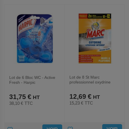
AUX
AUX
FAVORIS
FAVORIS
Lot de 8 St Marc
Lot de 6 Bloc WC - Active
professionnel oxydrine
Fresh - Harpic
Formule concentrée 1 Kg
12,69 €
31,75 €
15,23 €
TTC
38,10 €
TTC
AJOUTER
AJOUTER