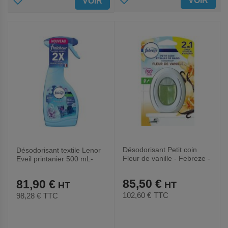
VOIR
VOIR
AUX
AUX
FAVORIS
FAVORIS
Désodorisant Petit coin
Désodorisant textile Lenor
Fleur de vanille - Febreze -
Eveil printanier 500 mL-
Lot de 8
Febreze - Lot de 8
85,50 €
81,90 €
102,60 €
TTC
98,28 €
TTC