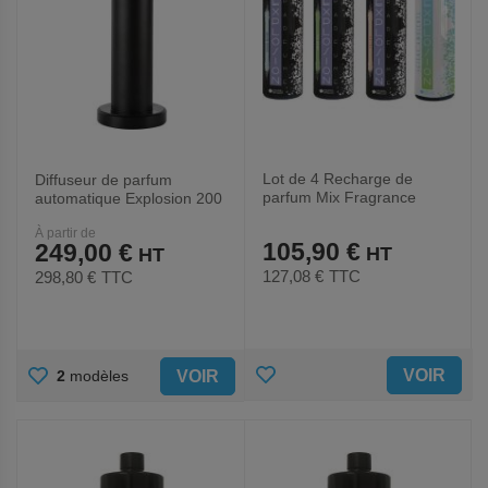
Lot de 4 Recharge de
Diffuseur de parfum
parfum Mix Fragrance
automatique Explosion 200
Explosion - 250 ml
- Medial
À partir de
105,90 €
249,00 €
127,08 €
TTC
298,80 €
TTC
AJOUTER
AJOUTER
VOIR
VOIR
2
modèles
AUX
AUX
FAVORIS
FAVORIS