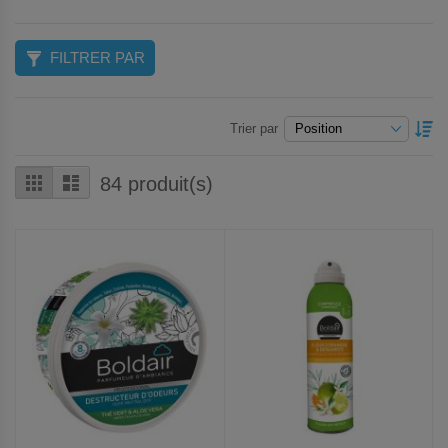
FILTRER PAR
P
Trier par
O
D
Grille
Liste
84
produit(s)