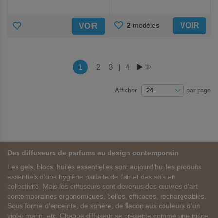
AJOUTER
AJOUTER
VOIR
2
modèles
VOIR
AUX
AUX
FAVORIS
FAVORIS
Page
Vous lisez actuellement la page
1
Page
2
Page
3
|
Page
4
PAGE
PAGE
Afficher
par page
Des diffuseurs de parfums au design contemporain
Les gels, blocs, huiles essentielles sont aujourd’hui les produits
essentiels d’une hygiène parfaite de l’air et des sols en
collectivité. Mais les diffuseurs sont devenus des œuvres d’art
contemporaines ergonomiques, belles, efficaces, rechargeables.
Sous forme d’enceinte, de sphère, de flacon aux couleurs d’un
violet marin, etc. Chaque diffuseur se présente comme une pièce