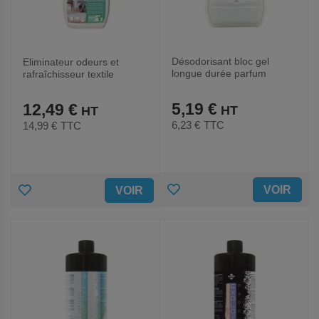
Désodorisant bloc gel
Eliminateur odeurs et
longue durée parfum
rafraîchisseur textile
muguet
Ecocert - 500ml
5,19 €
12,49 €
6,23 €
TTC
14,99 €
TTC
AJOUTER
AJOUTER
VOIR
VOIR
AUX
AUX
FAVORIS
FAVORIS