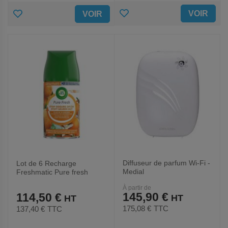
AJOUTER
AJOUTER
VOIR
VOIR
AUX
AUX
FAVORIS
FAVORIS
Diffuseur de parfum Wi-Fi -
Lot de 6 Recharge
Medial
Freshmatic Pure fresh
agrumes - 250 ml - Airwick
À partir de
145,90 €
114,50 €
175,08 €
TTC
137,40 €
TTC