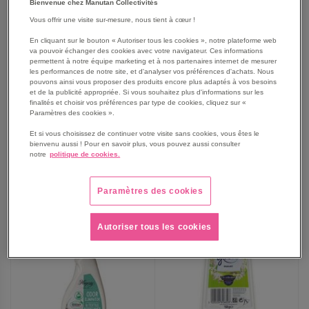
Bienvenue chez Manutan Collectivités
Vous offrir une visite sur-mesure, nous tient à cœur !
Recharge diffuseur
Lot de 12 Destructeurs
En cliquant sur le bouton « Autoriser tous les cookies », notre plateforme web
va pouvoir échanger des cookies avec votre navigateur. Ces informations
électrique vanille & beure
d'odeurs menthe & aloé
permettent à notre équipe marketing et à nos partenaires internet de mesurer
de karité
vera - Boldair - 250ml
les performances de notre site, et d'analyser vos préférences d'achats. Nous
pouvons ainsi vous proposer des produits encore plus adaptés à vos besoins
13,99 €
162,90 €
et de la publicité appropriée. Si vous souhaitez plus d'informations sur les
16,79 €
TTC
195,48 €
TTC
finalités et choisir vos préférences par type de cookies, cliquez sur «
Paramètres des cookies ».
Et si vous choisissez de continuer votre visite sans cookies, vous êtes le
bienvenu aussi ! Pour en savoir plus, vous pouvez aussi consulter
notre
politique de cookies.
AJOUTER
AJOUTER
VOIR
VOIR
AUX
AUX
Paramètres des cookies
FAVORIS
FAVORIS
Autoriser tous les cookies