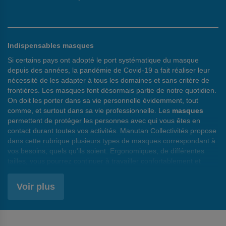
Indispensables masques
Si certains pays ont adopté le port systématique du masque
depuis des années, la pandémie de Covid-19 a fait réaliser leur
nécessité de les adapter à tous les domaines et sans critère de
frontières. Les masques font désormais partie de notre quotidien.
On doit les porter dans sa vie personnelle évidemment, tout
comme, et surtout dans sa vie professionnelle. Les
masques
permettent de protéger les personnes avec qui vous êtes en
contact durant toutes vos activités. Manutan Collectivités propose
dans cette rubrique plusieurs types de masques correspondant à
vos besoins, quels qu'ils soient. Ergonomiques, de différentes
tailles, vous pourrez continuer à travailler confortablement et
surtout en sécurité.
Voir plus
Des masques pour tous
Tous les domaines professionnels sont désormais concernés par
le port du masque. Les praticiens médicaux et hospitaliers y
étaient habitués. Maintenant, les établissements scolaires, les