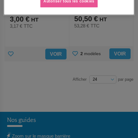
Autoriser tous les cookies
lavable et réutilisable - Cat1
chirurgicaux type IIR
- Lot de 100
À partir de
50,50 €
3,00 €
53,28 €
TTC
3,17 €
TTC
AJOUTER
AJOUTER
VOIR
2
modèles
VOIR
AUX
AUX
FAVORIS
FAVORIS
Afficher
par page
Nos guides
Zoom sur le masque barrière