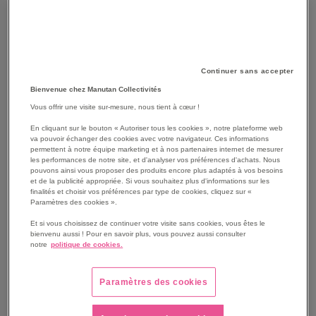
FILTRER PAR
P
Trier par
Continuer sans accepter
O
D
Bienvenue chez Manutan Collectivités
Grille
Liste
2
produit(s)
Vous offrir une visite sur-mesure, nous tient à cœur !
En cliquant sur le bouton « Autoriser tous les cookies », notre plateforme web
va pouvoir échanger des cookies avec votre navigateur. Ces informations
permettent à notre équipe marketing et à nos partenaires internet de mesurer
les performances de notre site, et d'analyser vos préférences d'achats. Nous
pouvons ainsi vous proposer des produits encore plus adaptés à vos besoins
et de la publicité appropriée. Si vous souhaitez plus d'informations sur les
finalités et choisir vos préférences par type de cookies, cliquez sur «
Paramètres des cookies ».
Et si vous choisissez de continuer votre visite sans cookies, vous êtes le
bienvenu aussi ! Pour en savoir plus, vous pouvez aussi consulter
notre
politique de cookies.
Paramètres des cookies
Masque grand public
Lot de 50 Masques